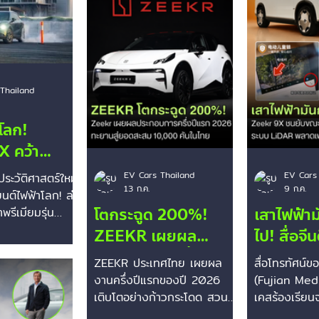
Dodge
Polestar
Lexus
Cadillac
Jiangnan
Thailand
ิโลก!
 คว้า
s World
EV Cars Thailand
EV Cars
ระวัติศาสตร์ใหม่
13 ก.ค.
9 ก.ค.
 ดริฟต์ลอด
นต์ไฟฟ้าโลก! ล่า
โตกระฉูด 200%!
เสาไฟฟ้า
่สุดในโลก
าพรีเมียมรุ่น
ZEEKR 7X
ZEEKR เผยผล
ไป! สื่อจี
ซม.
ิติ Guinness
ประกอบการครึ่งปีแรก
9X ชนยับ
ZEEKR ประเทศไทย เผยผล
สื่อโทรทัศน์ข
rds™ ในสาขา
สุดปัง มั่นใจสิ้นปี
ระบบช่วย
งานครึ่งปีแรกของปี 2026
(Fujian Med
ี่ดริฟต์ลอด
2026 ทะยานสู่ยอด
เติบโตอย่างก้าวกระโดด สวน
อ้างระบบ
เคสร้องเรียน
ที่สุดในโลก"
กระแสตลาดรถยนต์ที่ชะลอตัว
Zeekr 9X เอส
est Gap Passed