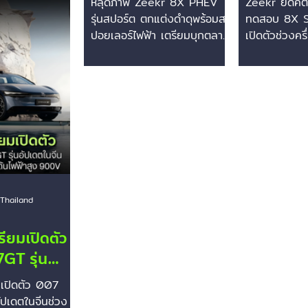
หลุดภาพ Zeekr 8X PHEV
Zeekr ยึดคติ 
olvo ในทวีป
ปอยเลอร์ไฟฟ้า เตรียม
ตัวช่วงคร
รุ่นสปอร์ต ตกแต่งดำดุพร้อมส
ทดสอบ 8X SU
ที่ผลิตรถยนต์
บุกตลาดครึ่งแรกปี
ปอยเลอร์ไฟฟ้า เตรียมบุกตลาด
2026
เปิดตัวช่วงคร
รนด์รถยนต์
ครึ่งแรกปี 2026 กระทรวง
2026 Zeekr
มเครืออย่าง
2026
อุตสาหกรรมและเทคโนโลยี
ไฟฟ้าระดับไฮเ
r และ Lynk &
สารสนเทศ (MIIT) ของจีนได้
Geely ออกมา
กมมาตรการภาษีนำ
เผยแพร่ภาพและข้อมูลของ
คืบหน้าของ 
บียบสุดโหดของ
Zeekr 8X รุ่นปลั๊กอินไฮบริด
SUV พลังงานป
EU) 3 ประเด็น
(PHEV) ในเวอร์ชันสปอร์ต โดย
(PHEV) รุ่นให
ดลความร่วมมือ
มาในธีมตัวถังสีดำล้วน พร้อม
นี้อยู่ในขั้น
การปรับปรุงดีไซน์และสมรรถนะ
Pre-produc
tion: ปัจจุบัน
ให้ดุดันยิ่งขึ้น รถรุ่นนี้สร้างขึ้น
พร้อมใช้ปรัช
ากจีนกำลังโดน
บนสถาปัตยกรรมไฮบริด SEA-
Fast" หรือการ
ษีนำเข้าในอัตราที่
Thailand
S และปัจจุบันกำลังอยู่ระหว่าง
กับคุณภาพรถท
การทดสอบขั้นสุดท้ายก่อนเปิด
สูงสุด ลดปัญ
ียมเปิดตัว
ตัวอย่างเป็นทางการในช่วงครึ่ง
มักเกิดจากกา
GT รุ่น
แรกของปี 2026 รายละเอียด
พัฒนาผลิตภัณ
ีนช่วง
ข้อมูลตัวรถและสมรรถนะ:
ตลาดรถยนต์ไฟฟ
เปิดตัว 007
 ปี 2026 มา
-เครื่องยนต
Zeekr 8X.
ัปเดตในจีนช่วง