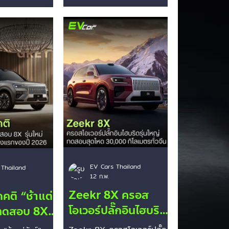
ก้าวข้ามมาตรฐานโลก
าะรูปทรง
Euro NCAP ประจำปี 2026
วน (ประมาณ
ซึ่งถือเป็นเกณฑ์การทดสอบที่
 หลังเปิดระบบ
เข้มงวดที่สุดเท่าที่เคยมีมา โดย
โนมัติ (Assisted
เปลี่ยนโครงสร้างการให้คะแนน
e) แล้วรถเบน
เป็น "4 ระดับความปลอดภัย"
่งชนเสาไฟฟ้าพัง
เพื่อประเมินรถตั้งแต่ก่อนเกิด
ดเป็นประเด็น
เหตุจนถึงการช่วยเหลือหลังเกิด
งคำโฆษณา ⚡ ชนวน
เหตุครับ -ความปลอดภัยหลัง
จำกัดทางเทคนิค:
การชน (Post-Crash
ดตัว: รุ่นนี้ติด
Safety) 95%: โดดเด่นที่สุด!
 LiDAR มากถึง 5
ระบบตัดไฟอัตโนมัติ (High-
ด์เคยเคลมว่า
Voltage Isolation) ทำงานไร้
ขนาดใหญ่กว่า
ที่ติหลังการชน เพื่อป้องกันไฟ
ด้แบบ 360
ไหม้แบตเตอรี่ และมือจับประตูไฟ
EV Cars Thailand
ไกลถึง 300
 Thailand
12 ก.พ.
ฟ้าย
จะหยุดรถให้
Zeekr 8X ครอส
คติ “ช้าแต่
โอเวอร์ปลั๊กอินไฮบริดรุ่
ุยทดสอบ 8X
นใหญ่ ผ่านการ
หม่ก่อนเปิด