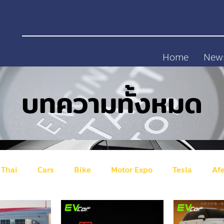
Home
New
บทความทั้งหมด
 Thai
Cars
Bike
Motor Expo
Tesla
Af
gen
ID Buzz
Australian
NETA
GWM (Great