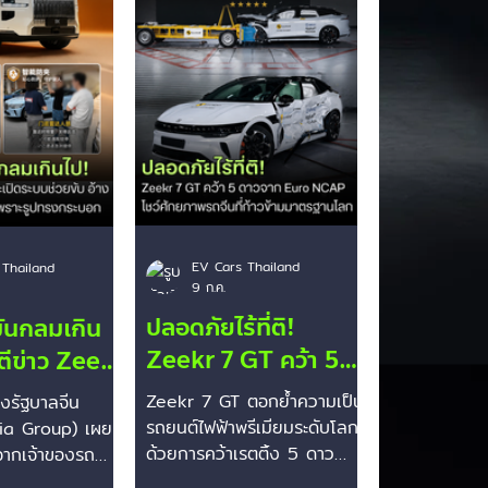
Toyota
EV Cars Thailand
 Thailand
9 ก.ค.
ปลอดภัยไร้ที่ติ!
มันกลมเกิน
Zeekr 7 GT คว้า 5
นตีข่าว Zeekr
ดาว Euro NCAP
ขณะเปิด
Zeekr 7 GT ตอกย้ำความเป็น
องรัฐบาลจีน
มาตรฐานใหม่ 2026
ขับ พนักงาน
รถยนต์ไฟฟ้าพรีเมียมระดับโลก
ia Group) เผย
โชว์ศักยภาพรถจีนที่
ด้วยการคว้าเรตติ้ง 5 ดาว
 LiDAR
จากเจ้าของรถ
จากการทดสอบความปลอดภัย
ยูวีไฟฟ้าหรูราคา