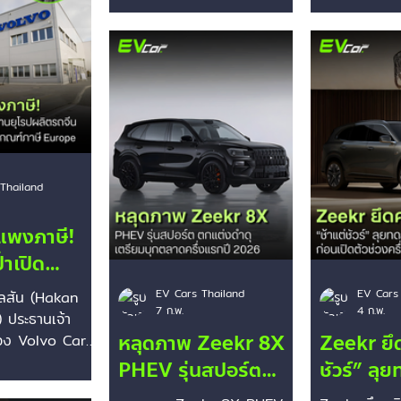
สะสม 10,000 คันใน
พลาดเพร
โดยโชว์ตัวเลขยอดขายครึ่งปี
539,000 หย
lst Drifting an
ไทย พร้อมลุย
กระบอก
แรกเติบโตพุ่งทะยานถึง 200%
2.7 ล้านบาท)
 ด้วยระยะห่าง
แคมเปญจับมือ ททท.
เมื่อเทียบกับช่วงเวลาเดียวกัน
ช่วยขับขี่อัต
างเพียง 25
ของปีก่อนหน้า ตอกย้ำภาพ
Driving Mod
านั้น! การท้าทาย
ลักษณ์แบรนด์รถยนต์ไฟฟ้า
ออกนอกทางพุ
้น ณ สนามมอเตอร์
ระดับพรีเมียม-ลักชัวรีที่
ยับเยิน จนเกิ
โลก Yas Marina
แข็งแกร่งในใจผู้บริโภคชาวไทย
ดราม่าเรื่อ
อาบูดาบี สหรัฐ
ครับ ยุทธศาสตร์และเป้าหมาย
ดราม่าและข้อ
ส์ ภายใต้การ
สำคัญเดินหน้าครึ่งปีหลัง:
-คำเคลมตอนเปิ
จวัดอย่างเข้ม
Thailand
-มั่นใจทุบเป้า 10,000 คัน:
ตั้งเซนเซอร์
าที่
จากกระแสตอบรับที่ดีอย่างต่อ
ตัว ทางแบรน
แพงภาษี!
เนื่องของรถยนต์รุ่นยอดฮิต
ตรวจจับวัตถุ
้ำเปิด
โดยเฉพาะการเปิดตัวรุ่นปรับโฉม
0.75 เมตร ไ
โรปผลิตรถ
อย่าง ZEEKR X MY2026 (ที่
องศา ในระยะ
EV Cars Thailand
EV Cars
อลสัน (Hakan
7 ก.พ.
4 ก.พ.
y-Zeekr
อัปเกรดออปชัน-ค
เมตร และระบบ
 ประธานเจ้า
หลุดภาพ Zeekr 8X
Zeekr ยึด
์ภาษี
รของ Volvo Cars
ยื่นมือช่วยบริษัท
PHEV รุ่นสปอร์ต
ชัวร์” ล
เปิดไฟเขียวให้
ตกแต่งดำดุพร้อมส
SUV รุ่นใ