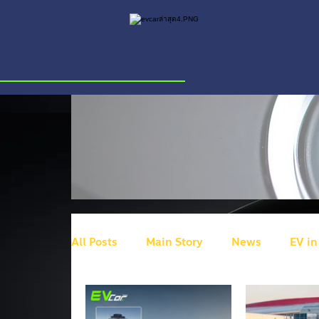
All Posts
Main Story
News
EV in
BYD
Ram
HiPhi Z
Volkswa