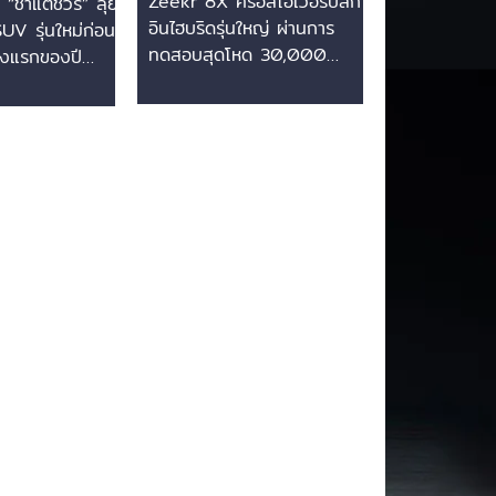
Zeekr 8X ครอสโอเวอร์ปลั๊ก
“ช้าแต่ชัวร์” ลุย
ทดสอบสุดโหด
ึ่งแรกของปี
อินไฮบริดรุ่นใหญ่ ผ่านการ
V รุ่นใหม่ก่อน
30,000 กิโลเมตรทั่ว
ทดสอบสุดโหด 30,000
ึ่งแรกของปี
กิโลเมตรทั่วประเทศจีน Zeekr
 แบรนด์รถยนต์
ประเทศจีน
แบรนด์รถยนต์ไฟฟ้าในเครือ
อนด์ในเครือ
Geely ประกาศความสำเร็จของ
เปิดเผยถึงความ
Zeekr 8X รถครอสโอเวอร์
Zeekr 8X รถ
ปลั๊กอินไฮบริดขนาดใหญ่ หลัง
ลั๊กอินไฮบริด
เสร็จสิ้นการทดสอบขับขี่บนถนน
ม่ โดยระบุว่าขณะ
จริงเป็นระยะทางกว่า 30,000
ตอนการทดสอบช่วง
กิโลเมตรทั่วประเทศจีน โดย
tion ขนาดใหญ่
ผ่านสภาพแวดล้อมที่โหดร้าย
ญา "Slow is
ทั้งในเขตพื้นที่หนาวจัดทางตอน
ไม่เร่งรีบเพื่อแลก
เหนืออย่างเมืองโม่เหอ ซึ่งมี
ี่ได้มาตรฐาน
อุณหภูมิต่ำสุดถึง -53 องศา
หาด้านคุณภาพที่
เซลเซียส รวมถึงพื้นที่ทุ่งหญ้า
รเร่งวงจรการ
ทะเลทราย และพื้นที่สูงในทิเบต
ฑ์ให้สั้นลงใน
เพื่อพิสูจน์ความเสถียรของ
้าปัจจุบัน ทั้งนี้
ระบบแรงด