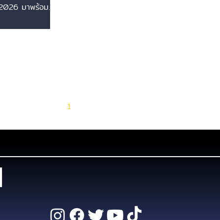
บแรงดัน
 2026 มาพร้อม
ฟฟ้าสูง 900V
 900V และ
่อนสุดล้ำ Zeekr
่อนสุดล้ำ
ไฟฟ้าพรีเมียมใน
ืนยันเตรียมส่ง
ตัวถัง Sedan)
T (ตัวถัง
e หรือที่รู้จักใน
นจีน) รุ่น
1
2
3
4
5
ลงสู่ตลาดประเทศ
าสที่ 2 ของปี
มีการอัปเกรด
ญเพื่อท้าชนคู่
esla Model 3
d
 การอัปเกรดที่
รงดันไฟฟ้าสูง