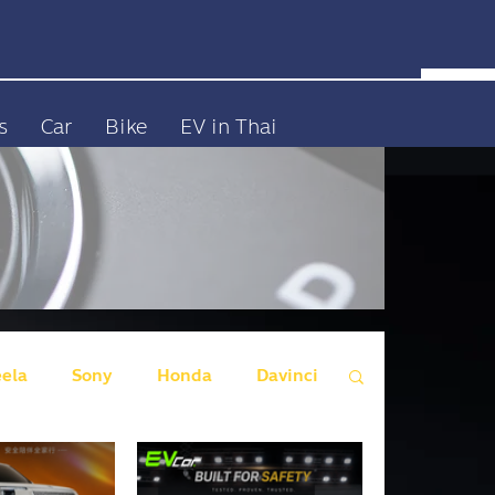
s
Car
Bike
EV in Thai
eela
Sony
Honda
Davinci
 Wall Motors)
Genesis
Audi