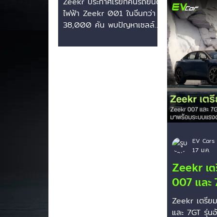
Zeekr ประกาศเรียกคืนรถยนต์
โรงงานของ V
38,000 คัน พบ
ไฟฟ้า Zeekr 001 ในจีนกว่า
ยุโรป รับหน้า
ปัญหาเซลล์แบตเตอรี่
38,000 คัน พบปัญหาเซลล์
ไฟฟ้าให้กับแบ
แบตเตอรี่เสี่ยงอันตราย Zeekr
สัญชาติจีนร่ว
เสี่ยงอันตราย
แบรนด์รถยนต์ไฟฟ้าพรีเมียมใน
Geely, Zeek
เครือ Geely ประกาศเรียกคืน
Co เพื่อแก้เ
รถยนต์ Zeekr 001 รุ่นตัวถัง
เข้าและกฎระเ
Liftback จำนวน 38,277 คัน
สหภาพยุโรป (
ในประเทศจีน เนื่องจากตรวจ
สำคัญจากโมเ
พบข้อบกพร่องของเซลล์
ครั้งนี้ -หลบเลี่ยงกำแพงภาษี
แบตเตอรี่ที่ผลิตโดยบริษัท
ด้วย Localiza
Sunwoda ซึ่งส่งผลให้ความ
ค่ายรถไฟฟ้าจ
ต้านทานภายในเพิ่มขึ้นผิดปกติ
EU ไล่บี้เก็บภา
EV Cars 
17 ม.ค.
จนอาจนำไปสู่ความเสี่ยงด้าน
สูงมาก...
ความปลอดภัย การเรียกคืน
Zeekr เตร
ครั้งนี้ครอบคลุมเฉพาะรถรุ่น
007 และ 7
Zeekr 001 We ที่ใช้
อัปเดตในจ
แบตเตอรี่ขนาด 86 kWh ซึ่ง
Zeekr เตรียม
ไตรมาส 2
ผลิตในช่วงเดือนกรกฎาคม 20
และ 7GT รุ่นอ