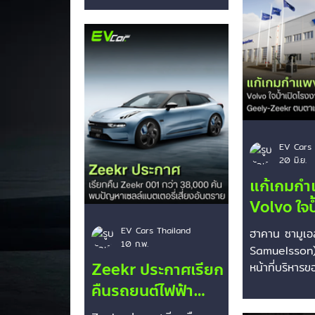
ประเทศ แล้วถูกระบบ
เตรียมยกเลิกการเปิดใช้งาน
Through Whi
ล็อกฟังก์ชันในรถนาน
ระบบล็อกฟังก์ชันข้ามแดน
Electric Car)
กว่า 30 ชั่วโมง
(Cross-Border Lockout)
จากสิ่งกีดขว
เป็นค่าเริ่มต้น หลังเกิดประเด็น
เซนติเมตร เท่
ดราม่าในประเทศจีนเมื่อเจ้าของ
ครั้งนี้จัดขึ
รถยนต์ Zeekr 9X ถูกระบบ
สปอร์ตระดับ
ความปลอดภัยสั่งล็อกฟังก์ชัน
Circuit เมือง
บางส่วนขณะขับรถท่องเที่ยวใน
อาหรับเอมิเรต
ประเทศคาซัคสถาน 🚨 เกิดอะไร
ควบคุมและตรว
EV Cars 
20 มิ.ย.
ขึ้นกับ Zeekr 9X ในต่าง
งวดของเจ้าหน้
ประเทศ? เจ้าของรถชาวจีนราย
แก้เกมกำ
หนึ่งได้ขับ Zeekr 9X เดินทาง
Volvo ใจป
ท่องเที่ยวข้ามแดนจากจีนไปยัง
โรงงานยุ
ยุโรป แต่เมื่อขับเข้าสู่เขตประ
EV Cars Thailand
ฮาคาน ซามูเ
10 ก.พ.
จีน Geel
เทศคาซัคสถ
Samuelsson)
Zeekr ประกาศเรียก
ตบตาเกณฑ
หน้าที่บริหา
เผยกลยุทธ์ใหม่
คืนรถยนต์ไฟฟ้า
Europe
แม่ โดยเตรียม
Zeekr 001 ในจีนกว่า