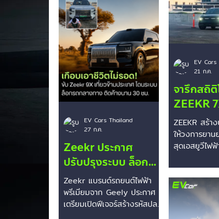
Smart
Mini Cooper
Rivian
EV Cars 
21 ก.ค.
จารึกสถิต
ZEEKR 7X
Guinnes
EV Cars Thailand
ZEEKR สร้างป
27 ก.ค.
Records™
ให้วงการยานย
Zeekr ประกาศ
ช่องแคบที
สุดเอสยูวีไฟฟ้
ล่าสุดอย่าง 
ปรับปรุงระบบ ล็อก
เพียง 25 
สามารถคว้าสถ
ฟังก์ชันข้ามแดน! หลัง
Zeekr แบรนด์รถยนต์ไฟฟ้า
World Reco
เจ้าของ Zeekr 9X ขับ
พรีเมียมจาก Geely ประกาศ
"รถยนต์ไฟฟ้าท
รถท่องเที่ยวต่าง
เตรียมเปิดฟีเจอร์สร้างรหัสปลด
ช่องแคบได้แคบ
ล็อกผ่านแอปพลิเคชัน และ
(The Tight