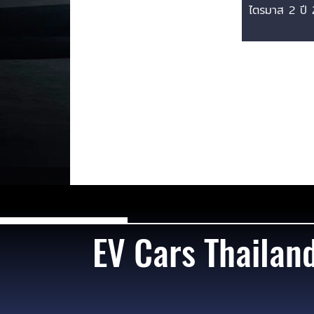
พร้อมระบ
ไตรมาส 2 ปี
ระบบแรงดันไ
ไฟฟ้าสูง
และชิปขับเคลื
ชิปขับเคลื
แบรนด์รถยนต์
เครือ Geely ย
Zeekr 007 (
และ Zeekr 7G
Shooting Brak
ชื่อ 007 GT ใ
ปรับปรุงใหม่
จีนภายในไตรม
2026 นี้ โดย
เทคโนโลยีสำคั
แข่งอย่าง T
EV Cars Thailan
อย่างเต็มพิกัด
สำคัญ -ระบบแ
900V:...