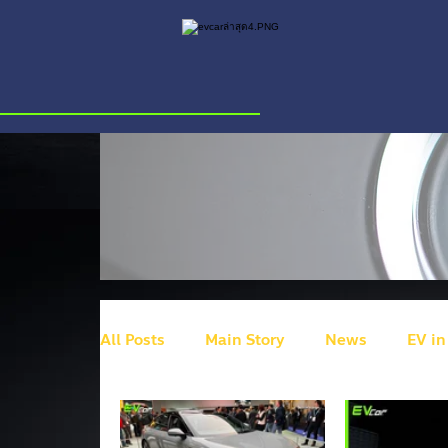
All Posts
Main Story
News
EV in
BYD
Ram
HiPhi Z
Volkswa