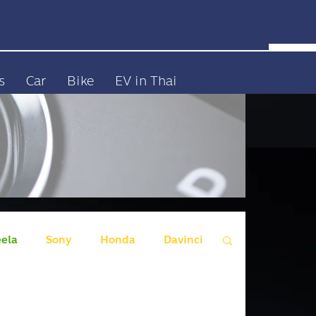
s
Car
Bike
EV in Thai
eela
Sony
Honda
Davinci
 Wall Motors)
Genesis
Audi