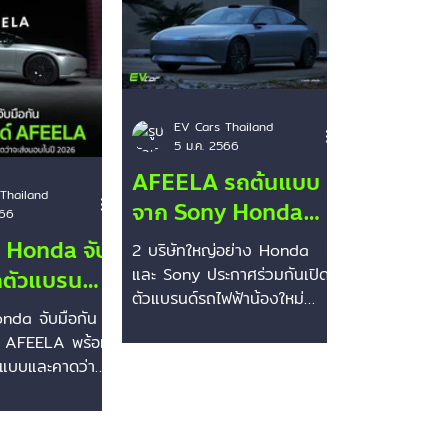
Dodge
Polestar
Lexus
Cadillac
Jiangnan
EV Cars Thailand
5 ม.ค. 2566
AFEELA รถต้นแบบ
Thailand
จาก Sony Honda
566
Mobility
 Honda จับ
2 บริษัทใหญ่อย่าง Honda
และ Sony ประกาศร่วมกันเปิด
ิดตัวแบรนด์
ตัวแบรนด์รถไฟฟ้าน้องใหม่
nda จับมือกัน
อย่าง Afeela แอดจึงนำรถ
ด์ AFEELA พร้อม
ต้นแบบมาให้เพื่อนๆ รับชมกัน...
นแบบและคาดว่าจะ
026 . 2 บริษัท
onda และ