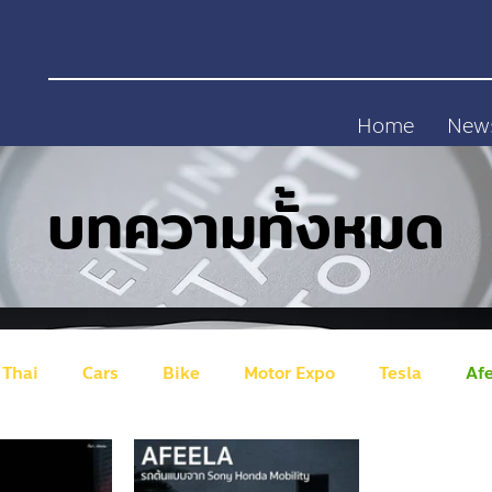
Home
New
บทความทั้งหมด
 Thai
Cars
Bike
Motor Expo
Tesla
Af
gen
ID Buzz
Australian
NETA
GWM (Great