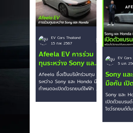
Smart
Mini Cooper
Rivian
EV Cars Thailand
15 ก.พ. 2567
Afeela EV การร่วม
EV Cars 
ทุนระหว่าง Sony และ
5 ม.ค. 2
Honda
Sony และ
Afeela ซึ่งเป็นบริษัทร่วมทุน
ระหว่าง Sony และ Honda มี
มือกัน เป
กำหนดจะเปิดตัวรถยนต์ไฟฟ้า 3
AFEELA
Sony และ Ho
รุ่นภายในสิ้นปี 2020 โดยมีเป้า
เปิดตัวแบรน
หมายที่จะแข่งขันกับ Tesla...
โชว์รถยนต์ต้
ส่งมอบในปี 2
ใหญ่อย่าง H
Sony...