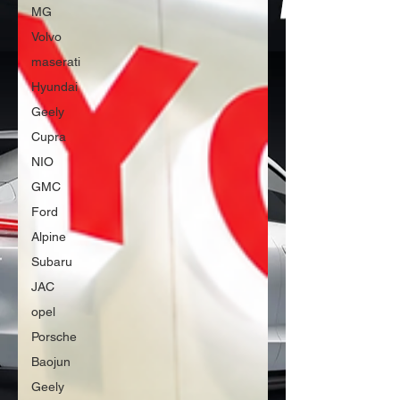
MG
Volvo
maserati
Hyundai
Geely
Cupra
NIO
GMC
Ford
Alpine
Subaru
JAC
opel
Porsche
Baojun
Geely