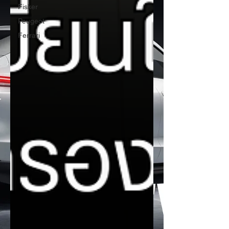
Fisker
Peugeot
Ferrari