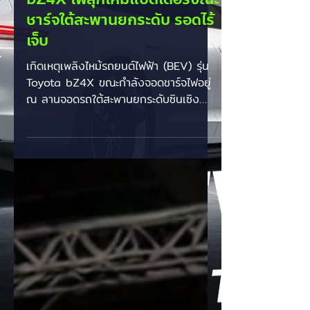
ระทึกกลางไทเป! Toyota
bZ4X ไฟลุกไหม้แบตเตอรี่ขณะ
ชาร์จใต้สะพานยกระดับ รอดไร้
เจ็บ
เกิดเหตุเพลิงไหม้รถยนต์ไฟฟ้า (BEV) รุ่น
Toyota bZ4X ขณะกำลังจอดชาร์จไฟอยู่
ณ ลานจอดรถใต้สะพานยกระดับซินเซิง
(Xinsheng High-Speed Overpass) ใน
เขตจงซาน กรุงไทเป ประเทศไต้หวัน ช่วง
เช้าวันที่ 3 สิงหาคม 2026 รายละเอียดใน
ที่เกิดเหตุ: - ลักษณะการเกิดเหตุ: เพลิงไหม้
เริ่มขึ้นจากกลุ่มแบตเตอรี่บริเวณใต้อกตัว
รถยนต์ไฟฟ้าขณะเสียบสายชาร์จไฟ ส่งผล
ให้เกิดกลุ่มควันหนาแน่นและไฟลุกไหม้อย่าง
รุนแรง - การระงับเหตุ: เจ้าหน้าที่ดับเพลิง
กรุงไทเปนำกำลังพร้อมรถน้ำเข้าระงับเหตุ
โดยระดมฉีดน้ำเพื่อลดคว