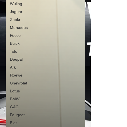
Wuling
Jaguar
Zeekr
Mercedes
Pocco
Buick
Telo
Deepal
Ark
Roewe
Chevrolet
Lotus
BMW
GAC
Peugeot
Fiat