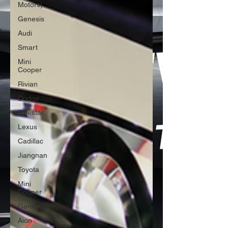
Motors)
Genesis
Audi
Smart
Mini
Cooper
Rivian
Dodge
Polestar
Lexus
Cadillac
Jiangnan
Toyota
Mini
Cooper
Genesis
Aion