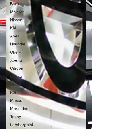
Baojun
Mclaren
Nissan
KIA
Apex
Hyundai
Chery
Xpeng
Citroen
Denza
Rivian
KG
Maxus
Mercedes
Teeny
Lamborghini