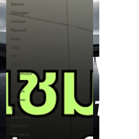
Xiaomi
Changan
VinFast
Renault
Avatr
SAIC
IM
CATL
Leapmotor
Vanwall
ArcFox
Huawei
Ora
Mitsubishi
Concept
Dongfeng