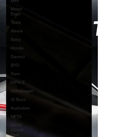
Bike
Motor
Expo
Tesla
Afeela
Sony
Honda
Davinci
BYD
Ram
HiPhi Z
Volkswagen
ID Buzz
Australian
NETA
GWM
(Great
Wall