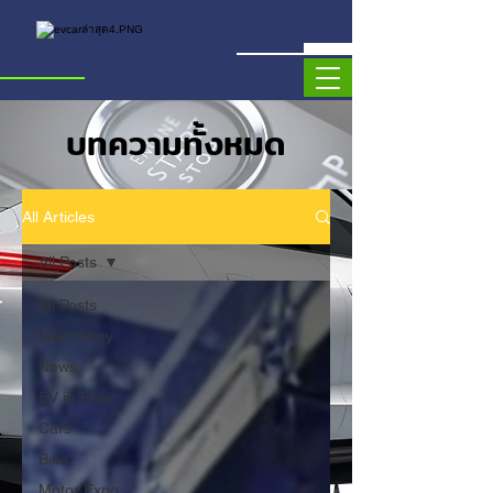
บทความทั้งหมด
All Articles
All Posts
All Posts
Main Story
News
EV in Thai
Cars
Bike
Motor Expo