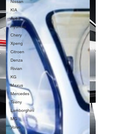
Nissan
KIA
Apex
Hyundai
Chery
Xpeng
Citroen
Denza
Rivian
KG
Maxus
Mercedes
Teeny
Lamborghini
MG
Volvo