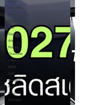
Zeekr
Mercedes
Pocco
Buick
Telo
Deepal
Ark
Roewe
Chevrolet
Lotus
BMW
GAC
Peugeot
Fiat
Xiaomi
Changan