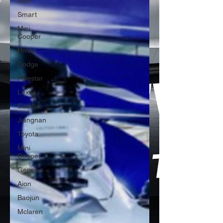
Audi
Smart
Mini
Cooper
Rivian
Dodge
Polestar
Lexus
Cadillac
Jiangnan
Toyota
Mini
Cooper
Genesis
Aion
Baojun
Mclaren