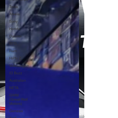
Tesla
Afeela
Sony
Honda
Davinci
BYD
Ram
HiPhi Z
Volkswagen
ID Buzz
Australian
NETA
GWM
(Great Wall
Motors)
Genesis