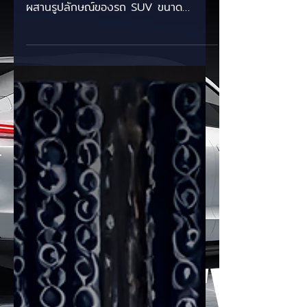
ราคาเริ่มต้นประมาณ 16,090
ดอลลาร์สหรัฐฯ 🚘⚡️
รุ่นนี้ออกแบบมาเพื่อทดแทน Aion Y Plus
ที่ยอดขายลดลงอย่างมาก N60 ผสม
ผสานรูปลักษณ์ของรถ SUV ขนาด
กะทัดรัดเข้ากับเทคโนโลยีขั้นสูง รวมถึง
เซ็นเซอร์ LiDAR และหน้าจอสัมผัสขนาด
15.6 นิ้ว ภายในได้รับการออกแบบอย่าง
เรียบง่าย พร้อมตัวเลือกสิ่งอำนวยความ
สะดวกต่างๆ เช่น เบาะนั่งปรับอุณหภูมิได้
(ร้อนและเย็น) เบาะนั่งผู้โดยสารด้านหน้า
แบบไร้แรงโน้มถ่วง และตู้เย็น N60 ขับ
เคลื่อนด้วยมอเตอร์ไฟฟ้า 165 กิโลวัตต์
และมีแบตเตอรี่ให้เลือก 3 แบบ ทำให้วิ่งได้
ไกลถึง 610 กิโลเมตรต่อการชาร์จหนึ่ง
ครั้ง อัตราเ