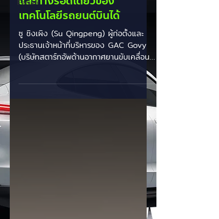
โซลิดสเตต' คือกุญแจสำคัญ
Ferrari
และทางรอดเดียวของ
เทคโนโลยีรถยนต์บินได้
ซู ชิงเผิง (Su Qingpeng) ผู้ก่อตั้งและ
ประธานเจ้าหน้าที่บริหารของ GAC Govy
(บริษัทสตาร์ทอัพด้านอากาศยานขับเคลื่อน
ด้วยไฟฟ้าในเครือ GAC Group) ได้ออกมา
เน้นย้ำถึงทิศทางสำคัญของอุตสาหกรรม
อากาศยานขึ้น-ลงทางดิ่งด้วยระบบไฟฟ้า
(eVTOL) โดยระบุว่า "แบตเตอรี่โซลิดส
เตต" (Solid-state batteries) เป็น
แนวทางที่จำเป็นและหลีกเลี่ยงไม่ได้
(Essential path) สำหรับอนาคตของ
รถยนต์บินได้ เนื่องจากสามารถแก้โจทย์
สำคัญทั้งในด้านระยะทางการบินที่ไกลขึ้น
และความปลอดภัยขั้นสูงสุด ไฮไลท์สำคัญ
และการวิเคราะห์ตลา