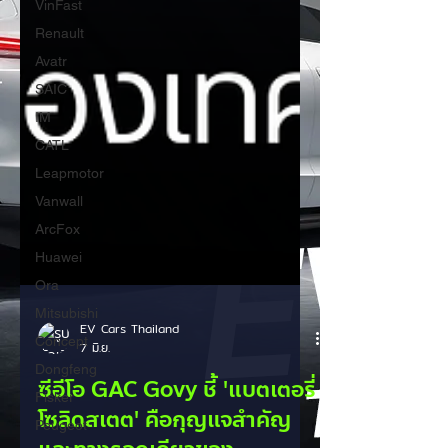
VinFast
Renault
Avatr
SAIC
IM
CATL
Leapmotor
Vanwall
ArcFox
Huawei
Ora
Mitsubishi
Concept
EV Cars Thailand
Dongfeng
7 มิ.ย.
Fisker
ซีอีโอ GAC Govy ชี้ 'แบตเตอรี่
Peugeot