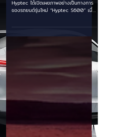
ไกลกว่า 800 กม.! 🚗
GAC ภายใต้แบรนด์รถยนต์ไฟฟ้าพรีเมียม
Hyptec ได้เปิดเผยภาพอย่างเป็นทางการ
ของรถยนต์รุ่นใหม่ “Hyptec S600” เมื่อ
วันที่ 10 เมษายน 2026 โดยรถรุ่นนี้ถูก
วางตำแหน่งให้เป็นเอสยูวีระดับกลางถึง
ขนาดใหญ่ (Mid-to-large SUV) ที่เน้น
ความหรูหรา เทคโนโลยีล้ำสมัย และ
สมรรถนะที่หลากหลาย Hyptec S600
รองรับ 2 รูปแบบพลังงาน ได้แก่ -BEV
(ไฟฟ้าล้วน): ให้กำลังสูงสุดประมาณ 250
kW (ราว 335 แรงม้า) พร้อมระยะทางวิ่ง
สูงสุดประมาณ 660–800 กิโลเมตรต่อ
การชาร์จหนึ่งครั้ง -EREV (ขยายระยะ
ทาง): ใช้เครื่องยนต์เบนซิน