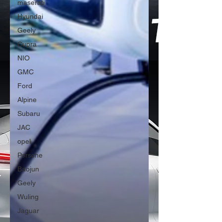
maserati
Hyundai
Geely
Cupra
NIO
GMC
Ford
Alpine
Subaru
JAC
opel
Porsche
Baojun
Geely
Wuling
Jaguar