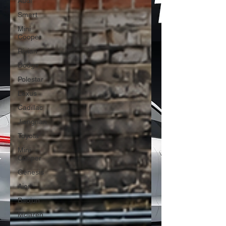
Audi
Smart
Mini
Cooper
Rivian
Dodge
Polestar
Lexus
Cadillac
Jiangnan
Toyota
Mini
Cooper
Genesis
Aion
Baojun
Mclaren