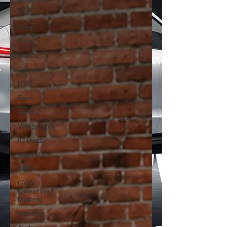
Tesla
Afeela
Sony
Honda
Davinci
BYD
Ram
HiPhi Z
Volkswagen
ID Buzz
Australian
NETA
GWM
(Great Wall
Motors)
Genesis