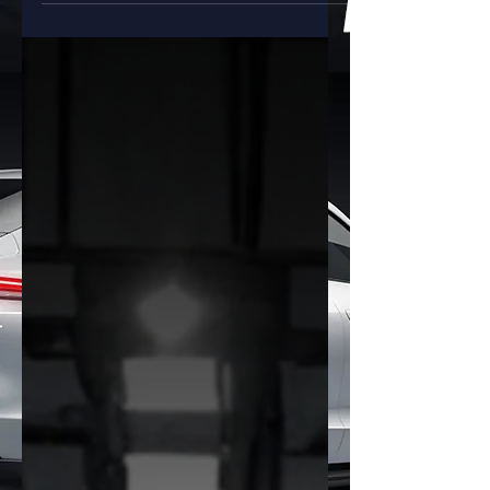
นั่งส่วนบุคคลแห่งประเทศจีน (CPCA) และ
Yiche ระบุว่า Tesla Model Y ยังคง
ครองตำแหน่งอันดับ 1 รถยนต์ SUV และ
รถยนต์ไฟฟ้า (EV) ที่ขายดีที่สุดในประเทศ
จีน ด้วยยอดส่งมอบสะสมสูงถึง 172,513
คัน 🔥 3 ไฮไลต์เด็ดตอกย้ำความสำเร็จของ
Model Y: -ทิ้งห่างคู่แข่งเจ้าถิ่น: กวาด
ยอดขาย 6 เดือนแรกเหนือคู่แข่งอย่าง Li
Auto i6 (120,443 คัน) ถึงกว่า
50,000 คัน -กวาดยอดเดือนมิถุนายนพีค
สุด: เฉพาะเดือน