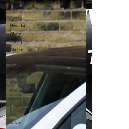
Nissan
KIA
Apex
Hyundai
Chery
Xpeng
Citroen
Denza
Rivian
KG
Maxus
Mercedes
Teeny
Lamborghini
MG
Volvo