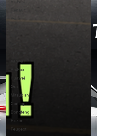
VinFast
Renault
Avatr
SAIC
IM
CATL
Leapmotor
Vanwall
ArcFox
Huawei
Ora
Mitsubishi
Concept
Dongfeng
Fisker
Peugeot