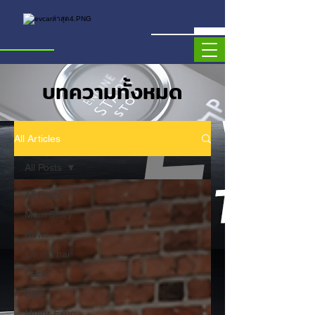
บทความทั้งหมด
All Articles
All Posts
All Posts
Main Story
News
EV in Thai
Cars
Bike
Motor Expo