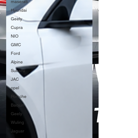
maserati
Hyundai
Geely
Cupra
NIO
GMC
Ford
Alpine
Subaru
JAC
opel
Porsche
Baojun
Geely
Wuling
Jaguar