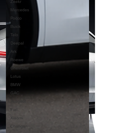
Zeekr
Mercedes
Pocco
Buick
Telo
Deepal
Ark
Roewe
Chevrolet
Lotus
BMW
GAC
Peugeot
Fiat
Xiaomi
Changan