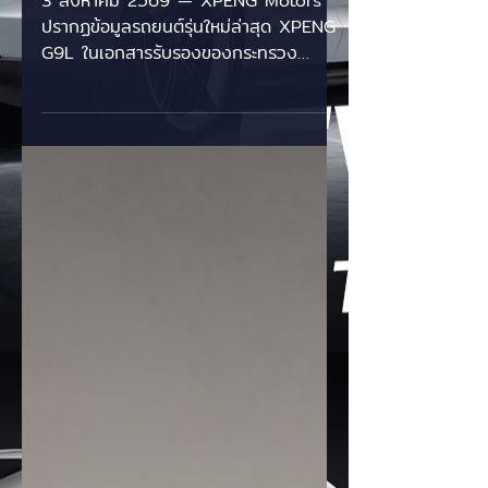
ครอบคลุมทั้ง BEV และ EREV
3 สิงหาคม 2569 — XPENG Motors
ปรากฏข้อมูลรถยนต์รุ่นใหม่ล่าสุด XPENG
G9L ในเอกสารรับรองของกระทรวง
อุตสาหกรรมและเทคโนโลยีสารสนเทศจีน
(MIIT) โดยถูกวางตำแหน่งให้เป็น SUV
ขนาดใหญ่ 5 ที่นั่งรุ่นใหม่ ที่แทรกกลาง
ระหว่างรุ่น G9 และรุ่นเรือธง GX พร้อมชู
จุดเด่นด้วยการเป็น Global Model
รองรับทั้งระบบไฟฟ้า 100% (BEV) และ
ระบบขยายระยะทางขับขี่ (EREV/REEV)
สรุปไฮไลต์และสเปกเด็ด XPENG G9L มิติ
ตัวถังขยายใหญ่กว่า G9 เดิมอย่างเห็นได้
ชัด - ความยาว: 5,120 มม. (ยาวกว่า G9
ถึง 229 มม.) - ความกว้