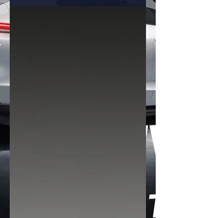
สารสนเทศจีน (MIIT) เผยให้เห็นราย
ละเอียดดีไซน์ มิติตัวถัง และระบบขับเคลื่อน
ของรถยนต์อเนกประสงค์ (SUV) รุ่นใหม่
ล่าสุดในตระกูล MONA ที่เน้นเจาะกลุ่ม
ครอบครัว คาดราคาจำหน่ายในประเทศจีนจะ
อยู่ที่ราว 180,000–220,000 หยวน
(ประมาณ 810,000–990,000 บาท)
สรุปไฮไลต์และสเปกเด็ด XPENG MONA
L05 ตัวถังใหญ่สไตล์ Fastback SUV -
มิติตัวรถ: ยาว 4,870 มม. / กว้าง 1,930
มม. / สูง 1,636 มม. - ระยะฐานล้อ: