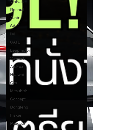
VinFast
Renault
Avatr
SAIC
IM
CATL
Leapmotor
Vanwall
ArcFox
Huawei
Ora
Mitsubishi
Concept
Dongfeng
Fisker
Peugeot