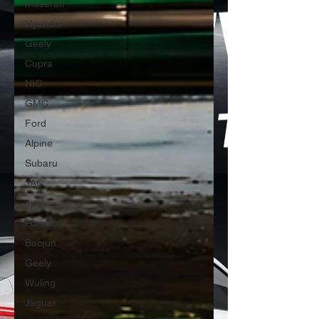
maserati
Hyundai
Geely
Cupra
NIO
GMC
Ford
Alpine
Subaru
JAC
opel
Porsche
Baojun
Geely
Wuling
Jaguar