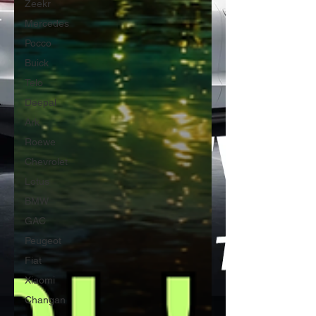
Zeekr
Mercedes
Pocco
Buick
Telo
Deepal
Ark
Roewe
Chevrolet
Lotus
BMW
GAC
Peugeot
Fiat
Xiaomi
Changan