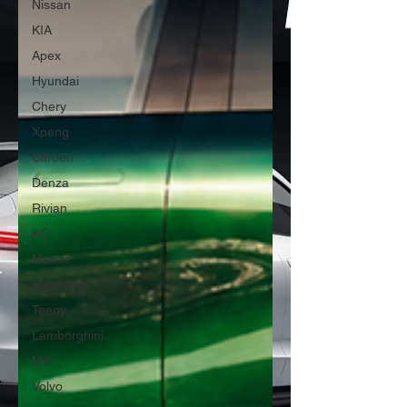
Nissan
KIA
Apex
Hyundai
Chery
Xpeng
Citroen
Denza
Rivian
KG
Maxus
Mercedes
Teeny
Lamborghini
MG
Volvo