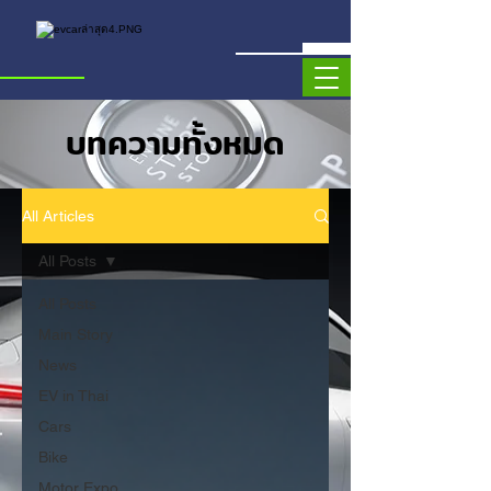
บทความทั้งหมด
All Articles
All Posts
All Posts
Main Story
News
EV in Thai
Cars
Bike
Motor Expo