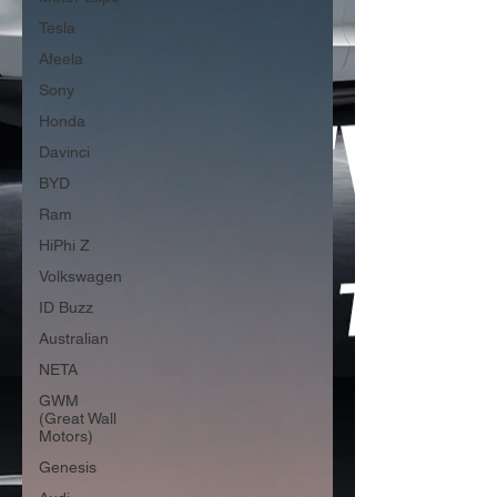
Tesla
Afeela
Sony
Honda
Davinci
BYD
Ram
HiPhi Z
Volkswagen
ID Buzz
Australian
NETA
GWM
(Great Wall
Motors)
Genesis