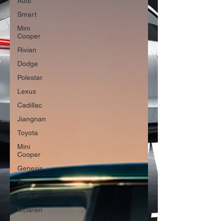
Audi
Smart
Mini
Cooper
Rivian
Dodge
Polestar
Lexus
Cadillac
Jiangnan
Toyota
Mini
Cooper
Genesis
Aion
Baojun
Mclaren