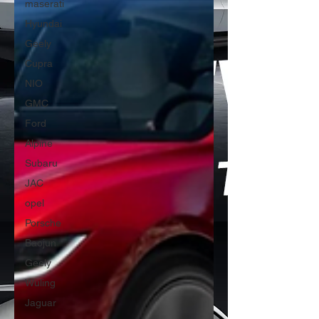
maserati
Hyundai
Geely
Cupra
NIO
GMC
Ford
Alpine
Subaru
JAC
opel
Porsche
Baojun
Geely
Wuling
Jaguar