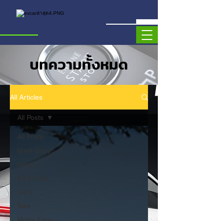
บทความทั้งหมด
All Articles
All Posts
All Posts
Main Story
News
EV in Thai
Cars
Bike
Motor Expo