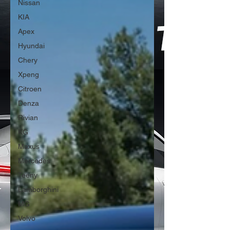
Nissan
KIA
Apex
Hyundai
Chery
Xpeng
Citroen
Denza
Rivian
KG
Maxus
Mercedes
Teeny
Lamborghini
MG
Volvo