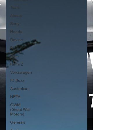
Tesla
Afeela
Sony
Honda
Davinci
BYD
Ram
HiPhi Z
Volkswagen
ID Buzz
Australian
NETA
GWM
(Great Wall
Motors)
Genesis