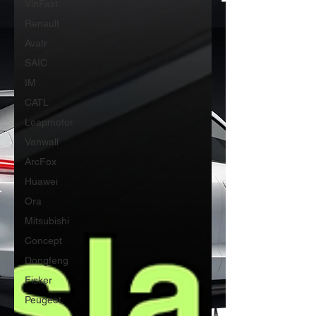
VinFast
Renault
Avatr
SAIC
IM
CATL
Leapmotor
Vanwall
ArcFox
Huawei
Ora
Mitsubishi
Concept
Dongfeng
Fisker
Peugeot