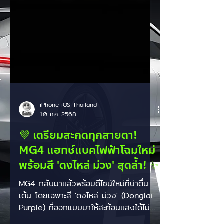
iPhone iOS Thailand
10 ก.ค. 2568
💜 เตรียมสะกดทุกสายตา!
MG4 แฮทช์แบคไฟฟ้าโฉมใหม่
พร้อมสี 'ดงไหล่ ม่วง' สุดล้ำ! ✨
MG4 กลับมาแล้วพร้อมดีไซน์ใหม่ที่น่าตื่น