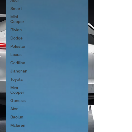
Audi
Smart
Mini
Cooper
Rivian
Dodge
Polestar
Lexus
Cadillac
Jiangnan
Toyota
Mini
Cooper
Genesis
Aion
Baojun
Mclaren