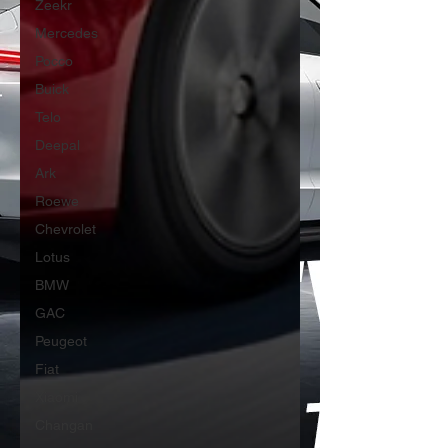
Zeekr
Mercedes
Pocco
Buick
Telo
Deepal
Ark
Roewe
Chevrolet
Lotus
BMW
GAC
Peugeot
Fiat
Xiaomi
Changan