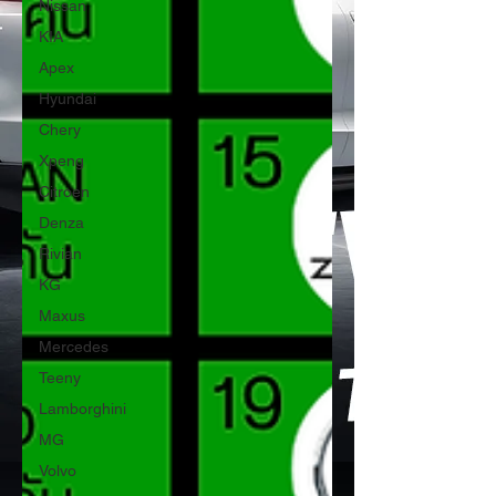
Nissan
KIA
Apex
Hyundai
Chery
Xpeng
Citroen
Denza
Rivian
KG
Maxus
Mercedes
Teeny
Lamborghini
MG
Volvo