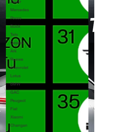
Zeekr
Mercedes
Pocco
Buick
Telo
Deepal
Ark
Roewe
Chevrolet
Lotus
BMW
GAC
Peugeot
Fiat
Xiaomi
Changan