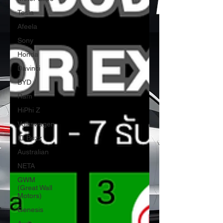
Tesla
Afeela
Sony
Honda
Davinci
BYD
Ram
HiPhi Z
Volkswagen
ID Buzz
Australian
NETA
GWM
(Great Wall
Motors)
Genesis