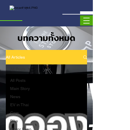
บทความทั้งหมด
All Articles
All Posts
All Posts
Main Story
News
EV in Thai
Cars
Bike
Motor Expo