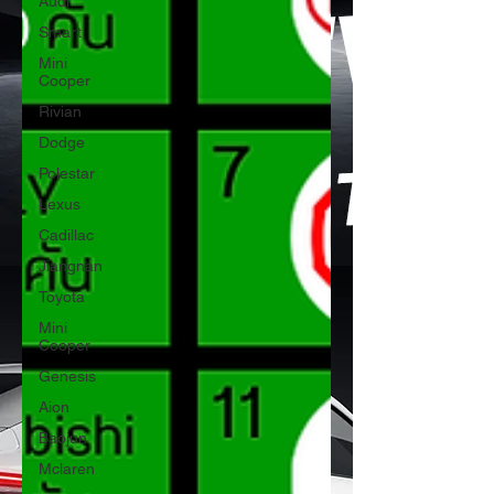
Audi
Smart
Mini
Cooper
Rivian
Dodge
Polestar
Lexus
Cadillac
Jiangnan
Toyota
Mini
Cooper
Genesis
Aion
Baojun
Mclaren