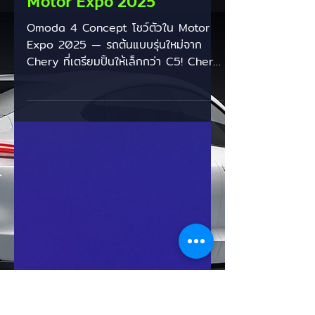
EV Cars Thailand
25 พ.ย. 2568
Omoda 4 Concept โชว์ตัวใน
Motor Expo 2025
Omoda 4 Concept โชว์ตัวใน Motor
Expo 2025 — รถต้นแบบรุ่นใหม่จาก
Chery ที่เตรียมปั้นให้เล็กกว่า C5! Chery
นำ Omoda 4 Concept มาเปิดตัวในไทย
ครั้งแรกภายในงาน Motor Expo ปีนี้
โดยอยู่ในโซนของแบรนด์ Omoda &
Jaecoo ตัวรถออกแบบแนว “Urban
Futuristic” แสงไฟ LED ดีไซน์ล้ำ, เส้น
สายตัวถังทรงคม และชุดล้อใบพัดที่ให้
ความรู้สึกเหมือนรถไซไฟยุคอนาคต แม้จะ
ยังเป็นรถต้นแบบ แต่สเปกที่หลุดออกมา
บางส่วนชี้ว่าตัวจริงจะใช้เครื่องยนต์ไฮบริด
1.5 ลิตร พร้อมมอเตอร์ไฟฟ้า รวมพลังราว
228 แรงม้า และแบตเตอรี่ 6