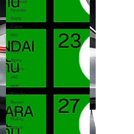
maserati
Hyundai
Geely
Cupra
NIO
GMC
Ford
Alpine
Subaru
JAC
opel
Porsche
Baojun
Geely
Wuling
Jaguar