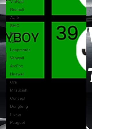
VinFast
Renault
Avatr
SAIC
IM
CATL
Leapmotor
Vanwall
ArcFox
Huawei
Ora
Mitsubishi
Concept
Dongfeng
Fisker
Peugeot