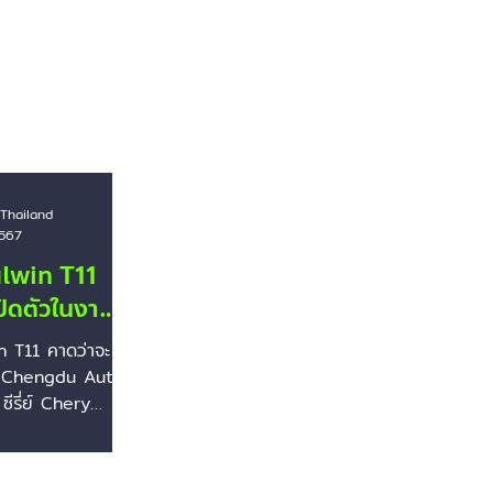
Dodge
Polestar
Lexus
Cadillac
Jiangnan
Thailand
2567
lwin T11
ปิดตัวในงาน
 Auto
 T11 คาดว่าจะ
น Chengdu Auto
ีรี่ย์ Chery
าดว่าจะเปิดตัวใน
 Auto Show...