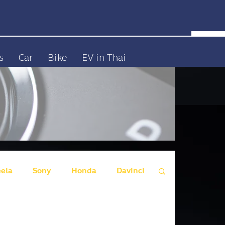
s
Car
Bike
EV in Thai
eela
Sony
Honda
Davinci
 Wall Motors)
Genesis
Audi