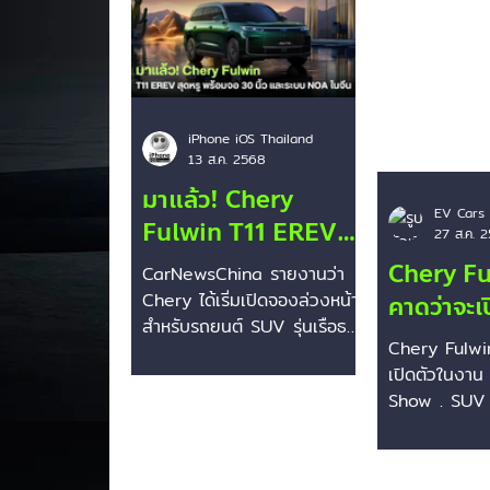
Smart
Mini Cooper
Rivian
iPhone iOS Thailand
13 ส.ค. 2568
มาแล้ว! Chery
EV Cars 
Fulwin T11 EREV
27 ส.ค. 
สุดหรู พร้อมจอ 30
Chery Fu
CarNewsChina รายงานว่า
นิ้ว และระบบ NOA ใน
Chery ได้เริ่มเปิดจองล่วงหน้า
คาดว่าจะเ
จีน 🚗🖥️
สำหรับรถยนต์ SUV รุ่นเรือธง
Chengdu
Chery Fulwin
6 ที่นั่งอย่าง Fulwin T11
Show
เปิดตัวในงา
EREV แล้วในประเทศจีน...
Show . SUV ซ
Fulwin T11 ค
งาน Chengdu