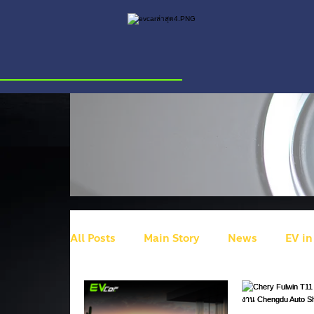
All Posts
Main Story
News
EV in
BYD
Ram
HiPhi Z
Volkswa