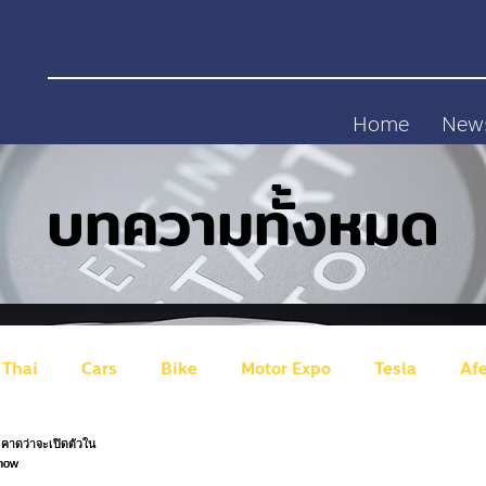
Home
New
บทความทั้งหมด
 Thai
Cars
Bike
Motor Expo
Tesla
Af
gen
ID Buzz
Australian
NETA
GWM (Great