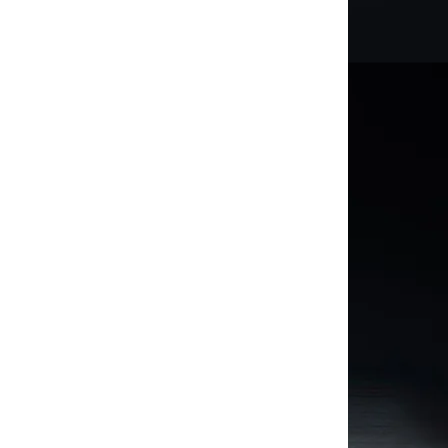
“จำกัดการใช้ฟังก์ชัน EV”
ความเร็วไม่เกิน 60 กม./ชม.
และไม่สามารถชาร์จไฟเข้าได้
เมื่อนำเข้าศูนย์ตรวจพบว่า ค่า
ความต้านทานของแบตเตอรี่ไม่
ผ่านเกณฑ์ ต้องเปลี่ยน
แบตเตอรี่ใหม่ทั้งลูก ราคากว่า
400,000 บาท (รวม VAT) .
เจ้าของรถระบุว่า รู้สึกตกใจและ
ผิดหวัง เพราะราคาซ่อมสูงเกิน
กว่าราคารถที่ลดลงไปมาก
พร้อมเผยว่าศูนย์บริการไม่
สามารถเสนอแนวทางช่วยเหลือ
อื่นได้.