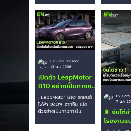
(BEV) 🚗
อุบัติภัยทางถนนทั่วโลกในรอบปี
สำเร็จ ระยะท
2024–2025 ได้สะท้อนข้อเท็จ
กม. ใช้เวลาเพ
จริงทางวิทยาศาสตร์ข้อมูลที่
ด้วยความเร็วเ
สวนทางกับความเข้าใจของ
โดยตัวรถลอยน้
สาธารณชน โดยพบว่ารถยนต์
ระบบ 6-axis
ไฟฟ้าแบตเตอรี่ (BEV) มีอัตรา
และระบบขับเ
ความเสี่ยงในการเกิดเพลิงไหม้
บริดซิลิคอนคาร
ต่ำที่สุดเมื่อเทียบกับระบบขับ
เคลื่อนด้วยเค
เคลื่อนรูปแบบอื่น สรุปสถิติ
เทอร์โบ 2.0 
EV Cars Thailand
13 ต.ค. 2568
อัตราการเกิดเพลิงไหม้ (ต่อยอด
ไฟฟ้า ให้พลั
ขายรถยนต์ 100,000 คัน)
ระยะทางวิ่งส
เปิดตัว LeapMotor
1.รถยนต์ไฟฟ้าแบตเตอรี่ (BEV):
เตรียมเปิดตัว
B10 อย่างเป็นทางการ
มีอัตราการเกิดเพลิงไหม้เฉลี่ย
ในจีนวันที่ 19
ในไทย — รถยนต์ไฟฟ้า
เพียง 25 คัน (คิดเป็น
ต้น 349,900
EV Cars 
. LeapMotor B10 รถยนต์
7 ต.ค. 2
100% ภายใต้เครือ
0.025%)..
ไฟฟ้า 100% จากจีน เปิด
🔋 จีนโต้ข
Stellantis ราคาเริ่ม
ตัวอย่างเป็นทางการใน
ประเทศไทย โดย “PNA Group
โรงงานแบ
688,000 บาท
พระนครยนตรการ” เป็นผู้จัด
CATL ในยุ