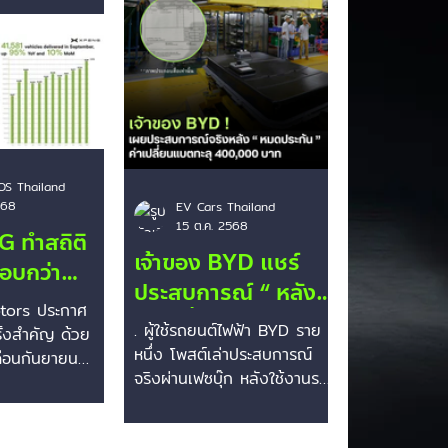
จำเดือนกันยายน
a luxury that speaks for
แหน่งผู้นำตลาด
itself” . สื่อถึงความโดดเด่น
ทยต่อเนื่อง
เหนือใครของเฉดสีม่วงใหม่ X9
3 . ความสำเร็จ
ยังคงมาพร้อมเทคโนโลยีล้ำ
มนิยมของ X9 ที่
สมัย ทั้งช่วงล่างถุงลม, เบาะ
 เทคโนโลยีล้ำ
Zero-Gravity, หน้าจอ 21.4
นะการขับขี่ที่
นิ้ว และระบบขับเคลื่อนไฟฟ้า
ยะทางวิ่งสูงสุด
เต็มรูปแบบระยะทางสูงสุดกว่า
OS Thailand
568
ต่อการชาร์จหนึ่ง
690 กม. . . ที่มา XPENG .
EV Cars Thailand
15 ต.ค. 2568
มา XPENG . เรียบ
เรียบเรียง b
 ทำสถิติ
ton . #รถไฟฟ้า
เจ้าของ BYD แชร์
มอบกว่า
า
ประสบการณ์ “ หลัง
ันในเดือน
land
tors ประกาศ
แบตเสื่อม ” ศูนย์เสนอ
 2025
iland #evcar
. ผู้ใช้รถยนต์ไฟฟ้า BYD ราย
ั้งสำคัญ ด้วย
เปลี่ยนใหม่ราคาเกือบ
NGX9
หนึ่ง โพสต์เล่าประสบการณ์
ือนกันยายน
4 แสนบาท
จริงผ่านเฟซบุ๊ก หลังใช้งานรถ
,581 คัน นับ
มานานเกือบ 3 ปี ระยะทาง
ที่ XPENG ทำยอด
190,000 กม. รถขึ้นแจ้งเตือน
..