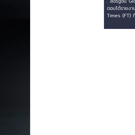
. สื่อรัฐจีน 
จำหน่ายอย่างเป็นทางการ...
ต้องห่วงเ
ตอบโต้รายงา
เทคโนโลยี
Times (FT) ที
แบตเตอรี่ L
สเปนอาจทำให้
เทคโนโลยี...