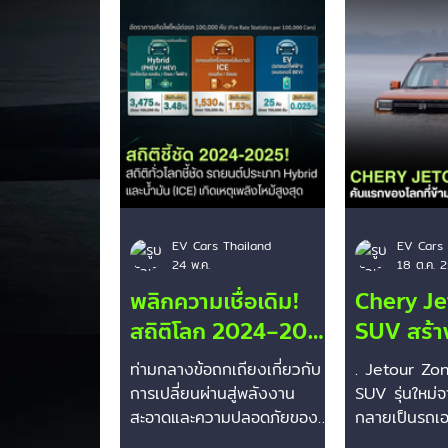
Smart
Mini Cooper
Rivian
EV Cars Thailand
EV Cars 
24 พ.ค.
18 ต.ค. 
พลิกความเชื่อเดิม!
Chery J
สถิติโลก 2024–2025
SUV สร้า
เผยรถยนต์ Hybrid
ประวัติศาส
ท่ามกลางข้อถกเถียงเกี่ยวกับ
. Jetour Z
และน้ำมัน มีอัตราเกิด
แม่น้ำแยงซ
การเปลี่ยนผ่านสู่พลังงาน
SUV รุ่นใหม่
ไฟไหม้สูงกว่ารถไฟฟ้า
สะอาดและความปลอดภัยของ
ระยะทาง 
กลายเป็นรถเอ
ยานยนต์ไฟฟ้า ข้อมูลสถิติ
โลกที่สามารถข