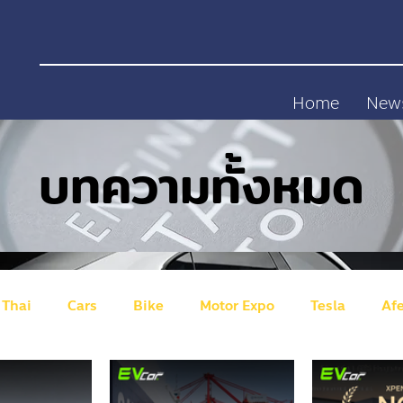
Home
New
บทความทั้งหมด
 Thai
Cars
Bike
Motor Expo
Tesla
Af
gen
ID Buzz
Australian
NETA
GWM (Great