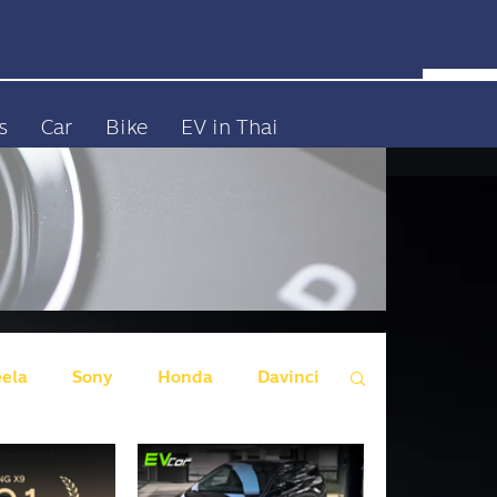
s
Car
Bike
EV in Thai
eela
Sony
Honda
Davinci
 Wall Motors)
Genesis
Audi