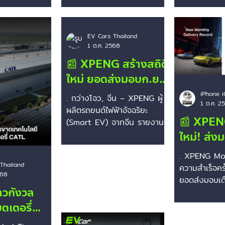
างรวมกว่า 1.48
จีนสู่ตลาดต่างประเทศ ถือเป็น
มาเลเซีย ประ
ียง 22 นาที
อีกก้าวสำคัญของการขยาย
พร้อมรักษาตำ
ฉลี่ย 7 กม./ชม.
ตลาดระดับโลกของแบรนด์ .
MPV ไฟฟ้าในไ
EV Cars Thailand
ำได้มั่นคงด้วย
M03 โดดเด่นด้วยดีไซน์ล้ำสมัย
ตลอดไตรมาส 
1 ต.ค. 2568
 gyroscope
ตามแนวทาง “Smart EV for
นี้ตอกย้ำควา
📰 XPENG สร้างสถิติ
คลื่อน 800V ไฮ
Everyone” ที่เน้นเทคโนโลยี
ผสานดีไซน์หรู
ใหม่ ยอดส่งมอบก.ย.
์ไบด์ . ขับ
อัจฉริยะและสมรรถนะในราคาจับ
สมัย และสมรรถ
2025 พุ่งทะลุ
รื่องยนต์เบนซิน
ต้องได้ ต่อยอดความสำเร็จของ
เหนือระดับ ระ
iPhone i
. กว่างโจว, จีน – XPENG ผู้
1 ต.ค. 2
ลิตร และมอเตอร์
XPENG ในตลาดพลังงานไฟฟ้า
ถึง 690 กม. 
41,000 คัน โต 95%
ผลิตรถยนต์ไฟฟ้าอัจฉริยะ
งรวม 751 แรงม้า
ทั่วโลก . . ที่มา XPENG .
ครั้ง . . ที่
📰 XPENG
(Smart EV) จากจีน รายงาน
ูงสุด 1,400 กม.
เรียบเรียง by tonton .
เรียง by ton
ผลการดำเนินงานเดือนกันยายน
ใหม่! ส่ง
อย่างเป็นทางการ
#รถไฟฟ้า #รถยนต์ไฟฟ้า
#รถยนต์ไฟฟ้
2025 ด้วยยอดส่งมอบ
41,000 ค
 ตุลาคม ราคาเริ่ม
#EVCarThailand
#EVCarThai
. XPENG Mo
41,581 คัน...
กันยายน
 หยวน (ราว 1.8
#EVCarsThailand #evcar
#EVCarsTha
Thailand
ความสำเร็จคร
568
#EV #XPENG
#EV #XPENG #XPE
ยอดส่งมอบเด
#XPENGM03 #XPEN
#Lu
่าวกังวล
2025 รวม 41
เป็นครั้งแรก
ตเตอรี่
เกิน 40,000.
โรป “ไม่