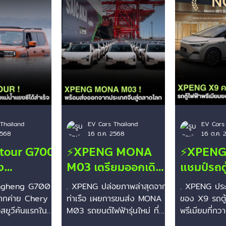
Dodge
Polestar
Lexus
Cadillac
Jiangnan
Thailand
EV Cars Thailand
EV Cars
2568
16 ต.ค. 2568
16 ต.ค. 
etour G700
⚡️XPENG MONA
⚡️XPENG
ง
M03 เตรียมออกเดิน
แชมป์รถตู
ตร์! ข้าม
ทาง! รถไฟฟ้ารุ่นใหม่
พรีเมียม อ
ongheng G700
. XPENG ปล่อยภาพล่าสุดจาก
. XPENG ประ
ีได้สำเร็จ
พร้อมส่งออกจากจีนสู่
ไทยและมาเ
จากค่าย Chery
ท่าเรือ เผยการขนส่ง MONA
ของ X9 รถตู้
1.5 กม.
สยูวีคันแรกใน
ตลาดโลก
M03 รถยนต์ไฟฟ้ารุ่นใหม่ ที่
กันยายน
พรีเมียมที่กว
้ามแม่น้ำแยงซีได้
เตรียมออกเดินทางจากประเทศ
อันดับ 1 ทั้