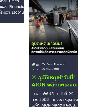
Global Times
รื่องผูกขาด
นของ Financial
”
่ระบุว่า โรงงาน
FP ของ CATL ใน
ยุโรปพึ่งพา
EV Cars Thailand
29 ก.ย. 2568
🚨 อุบัติเหตุเช้าวันนี้!
AION พลิกตะแคงบน
ถนนวิภาวดีรังสิต การ
. เวลา 06.45 น. วันที่ 29
จราจรติดขัดหนัก
ก.ย. 2568 เกิดอุบัติเหตุรถยนต์
ไฟฟ้า AION พลิกตะแคงบน