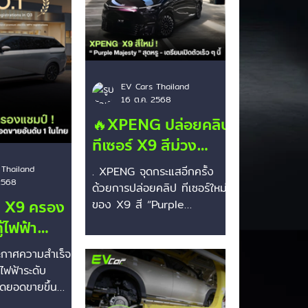
Toyota
EV Cars Thailand
16 ต.ค. 2568
🔥XPENG ปล่อยคลิป
ทีเซอร์ X9 สีม่วง
“Purple Majesty”
 Thailand
. XPENG จุดกระแสอีกครั้ง
2568
สุดหรู – เตรียมเปิดตัว
ด้วยการปล่อยคลิป ทีเซอร์ใหม่
 X9 ครอง
เร็ว ๆ นี้!
ของ X9 สี “Purple
Majesty” รถตู้ไฟฟ้า 100%
้ไฟฟ้า
ภาพในคลิปเผยให้เห็นดีไซน์โฉบ
ันดับ 1 ใน
กาศความสำเร็จ
เฉี่ยว เรียบหรู และรายละเอียด
ลเซีย เดือน
ไฟฟ้าระดับ
งานออกแบบที่เน้นความ
 2025
าดยอดขายขึ้น
พรีเมียมในทุกเส้นสาย . “A
งในประเทศไทยและ
purple that stands alone,