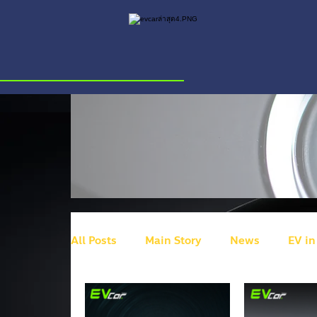
All Posts
Main Story
News
EV in
BYD
Ram
HiPhi Z
Volkswa