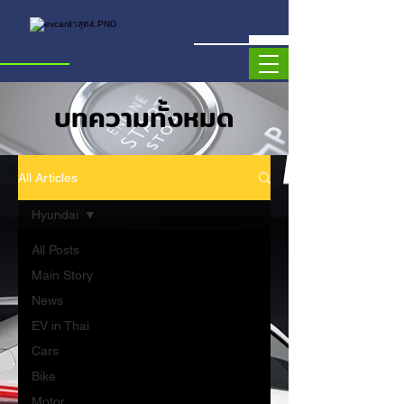
บทความทั้งหมด
All Articles
Hyundai
All Posts
Main Story
News
EV in Thai
Cars
Bike
Motor