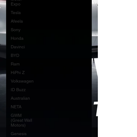
Expo
Tesla
Afeela
Sony
Honda
Davinci
BYD
Ram
HiPhi Z
Volkswagen
ID Buzz
Australian
NETA
GWM
(Great Wall
Motors)
Genesis