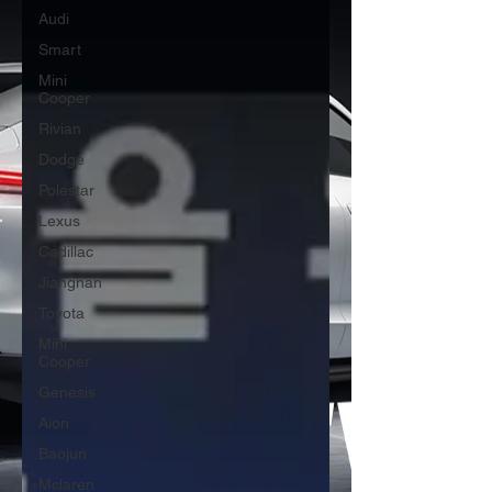
Audi
Smart
Mini
Cooper
Rivian
Dodge
Polestar
Lexus
Cadillac
Jiangnan
Toyota
Mini
Cooper
Genesis
Aion
Baojun
Mclaren