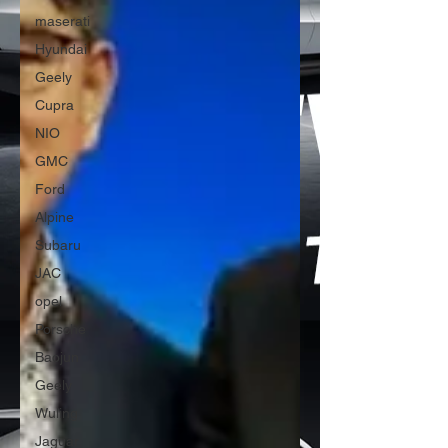
maserati
Hyundai
Geely
Cupra
NIO
GMC
Ford
Alpine
Subaru
JAC
opel
Porsche
Baojun
Geely
Wuling
Jaguar