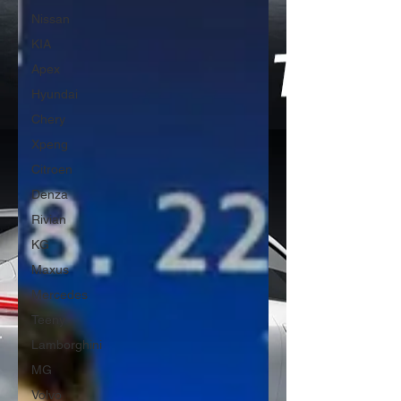
Nissan
KIA
Apex
Hyundai
Chery
Xpeng
Citroen
Denza
Rivian
KG
Maxus
Mercedes
Teeny
Lamborghini
MG
Volvo