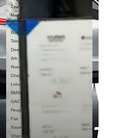
Zeekr
Mercedes
Pocco
Buick
Telo
Deepal
Ark
Roewe
Chevrolet
Lotus
BMW
GAC
Peugeot
Fiat
Xiaomi
Changan