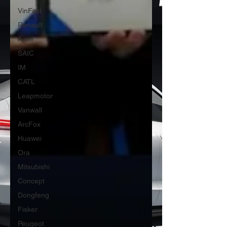
VinFast
Renault
Avatr
SAIC
IM
CATL
Leapmotor
Vanwall
ArcFox
Huawei
Ora
Mitsubishi
Concept
Dongfeng
Fisker
Peugeot