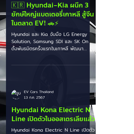
23 ส.ค. 2568
🇰🇷 Hyundai–Kia ผนึก 3
ยักษ์ใหญ่แบตเตอรี่เกาหลี สู้จีน
ในตลาด EV! 🚗⚡️
Hyundai และ Kia จับมือ LG Energy
Solution, Samsung SDI และ SK On
ตั้งพันธมิตรครั้งแรกในเกาหลี พัฒนา
เทคโนโลยีแบตเตอรี่ใหม่...
EV Cars Thailand
13 ก.ค. 2567
Hyundai Kona Electric N
Line เปิดตัวในออสเตรเลียแล้ว