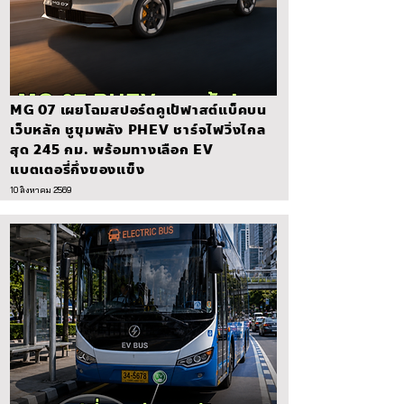
MG 07 เผยโฉมสปอร์ตคูเป้ฟาสต์แบ็คบน
เว็บหลัก ชูขุมพลัง PHEV ชาร์จไฟวิ่งไกล
สุด 245 กม. พร้อมทางเลือก EV
แบตเตอรี่กึ่งของแข็ง
10 สิงหาคม 2569