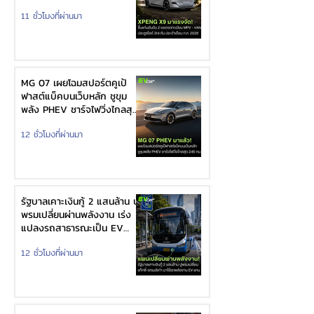
11 ชั่วโมงที่ผ่านมา
MG 07 เผยโฉมสปอร์ตคูเป้
ฟาสต์แบ็คบนเว็บหลัก ชูขุม
พลัง PHEV ชาร์จไฟวิ่งไกลสุด
245 กม. พร้อมทางเลือก EV
12 ชั่วโมงที่ผ่านมา
แบตเตอรี่กึ่งของแข็ง
รัฐบาลเคาะเงินกู้ 2 แสนล้าน ปู
พรมเปลี่ยนผ่านพลังงาน เร่ง
แปลงรถสาธารณะเป็น EV
ควบคู่แจก 5 หมื่นดัน โซลาร์
12 ชั่วโมงที่ผ่านมา
รูฟท็อป