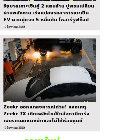
รัฐบาลเคาะเงินกู้ 2 แสนล้าน ปูพรมเปลี่ยน
ผ่านพลังงาน เร่งแปลงรถสาธารณะเป็น
EV ควบคู่แจก 5 หมื่นดัน โซลาร์รูฟท็อป
10 สิงหาคม 2569
Zeekr ออกแถลงการณ์ด่วน! แจงเหตุ
Zeekr 7X เกิดเพลิงไหม้ใกล้สถานีชาร์จ
เผยรถเคยชนหนักและไม่ได้ซ่อมศูนย์
10 สิงหาคม 2569