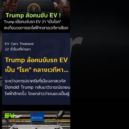
EV Cars Thailand
22 ชั่วโมงที่ผ่านมา
Trump ล้อคนขับรถ EV
เป็น "โรค" กลางเวทีหา
เสียง! 🚘⚡
ระหว่างการปราศรัยที่เมืองลาสเวกัส
Donald Trump กลับมาวิจารณ์รถยนต์
ไฟฟ้าอีกครั้ง โดยกล่าวว่าตนเองเป็นผู้
"ยุติ EV Mandate" พร้อมล้อเลียนผู้
ใช้รถยนต์ไฟฟ้าว่าเหมือน "เป็นโรค"
เพราะเริ่มกังวลเรื่องแบตเตอรี่ตั้งแต่ยัง
เหลือไฟจำนวนมาก และคอยมองหาสถา
นีชาร์จอยู่ตลอดเวลา ซึ่งสื่อมองว่า