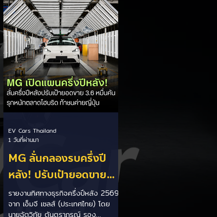
เป็นการพาดพิงถึงอาการ Range
Anxiety หรือความกังวลเรื่องระยะทาง
วิ่งของรถ EV Trump ยังระบุว่า
ปัจจุบันรถยนต์ไฟฟ้ามีสัดส่วนเพียง
ประมาณ 7% ของยอดขายรถใหม่ใน
สหรัฐฯ และใช้ตัวเลขนี้เป็นเหตุผล
ประกอบว่า...
EV Cars Thailand
1 วันที่ผ่านมา
MG ลั่นกลองรบครึ่งปี
หลัง! ปรับเป้ายอดขาย
เพิ่มเป็น 36,000 คัน
รายงานทิศทางธุรกิจครึ่งปีหลัง 2569
จาก เอ็มจี เซลส์ (ประเทศไทย) โดย
พร้อมเดินหน้าลงศึกชิง
นายฉัตวิทัย ตันตราภรณ์ รอง