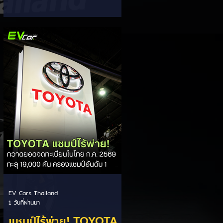
ส่วนแบ่งตลาดไฮบริด
กรรมการผู้จัดการ เผยยอดจดทะเบียน
6 เดือนแรก (ม.ค. - มิ.ย.) โตพุ่ง 67%
(HEV)
แตะ 16,920 คัน พร้อมส่งสัญญาณ
ปรับเป้าหมายยอดขายรวมปีนี้เพิ่มขึ้นเป็น
36,000 คัน จากเดิมตั้งไว้ 30,000
คัน โดยพร้อมเร่งส่งมอบรถค้างสต็อก
(Back Order) ทั้งหมดในระยะเวลาอัน
สั้น - ปรับเป้าเติบโต & เคลียร์ Back
Order: ยอดขายครึ่งปีแรกที่เติบโตสูง
ถึง 67% ประกอบกับการแก้ไขปัญหา
การนำเข้าชิ้นส่วนจากสถานการณ์
ตึงเครียดในตะว
EV Cars Thailand
1 วันที่ผ่านมา
แชมป์ไร้พ่าย! TOYOTA