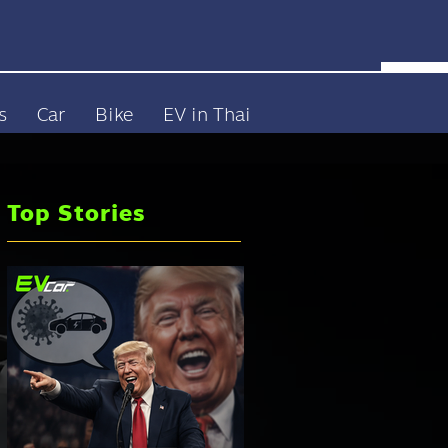
s
Car
Bike
EV in Thai
Top Stories