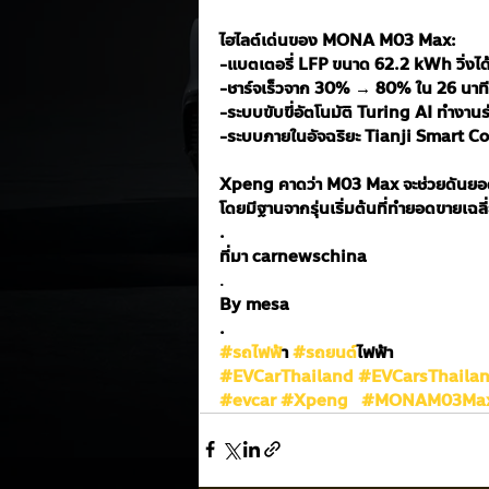
ไฮไลต์เด่นของ MONA M03 Max:
-แบตเตอรี่ LFP ขนาด 62.2 kWh วิ่งได
-ชาร์จเร็วจาก 30% → 80% ใน 26 นาที
-ระบบขับขี่อัตโนมัติ Turing AI ทำงาน
-ระบบภายในอัจฉริยะ Tianji Smart C
Xpeng คาดว่า M03 Max จะช่วยดันยอ
โดยมีฐานจากรุ่นเริ่มต้นที่ทำยอดขายเฉล
.
ที่มา carnewschina
.
By mesa
.
#รถไฟฟ
้า 
#รถยนต
์ไฟฟ้า
#EVCarThailand
#EVCarsThaila
#evcar
#Xpeng
#MONAM03Ma