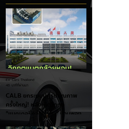
จีน
ประโยชน์
EV Cars Thailand
46 นาทีที่ผ่านมา
CALB ยกระบบปฏิรูปคุณภาพ
ครั้งใหญ่! หลังเกิดวิกฤต
"แบตเตอรี่กล้วยหอม" บวมพอง
ในรถ EV ของ GAC Aion
เผยผู้ผลิตแบตเตอรี่รายใหญ่อันดับ 3 ของจีน