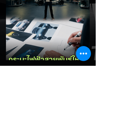
อย่าง CALB ประกาศปฏิรูปกระบวนการผลิต
และควบคุมคุณภาพภายในองค์กรอย่างเข้มงวด
หลังเกิดปัญหากรณีเซลล์แบตเตอรี่ LFP ขนาด
177 Ah บวมพองจนมีรูปทรงงอคล้ายกล้วย
หอม (Banana Battery) ส่งผลให้รถยนต์
ไฟฟ้า GAC Aion S ที่ใช้งานเชิงพาณิชย์ (เช่น
แท็กซี่ และ Ride-hailing) เกิดอาการ
แบตเตอรี่บวม น้ำยาอิเล็กโทรไลต์รั่วซึม และ
พลังงานดับกะทันหัน ซึ่งกระทบรถยนต์ในจีน
กว่า 213,000 คัน วิกฤตแบตเตอรี่กล้วยหอม:
ปัญหาเกิดขึ้นกับเซลล์ LFP ของ CALB ในรถ
EV Cars Thailand
Aion S ที่ใช
2 ชั่วโมงที่ผ่านมา
Ford เปิดตัว Fathom กระบะ
ไฟฟ้าราคาประหยัด เริ่มไม่ถึง 1
ล้านบาทเตรียมขายปี 2027 ท้าชน
EV จีน
Ford ประกาศยืนยันชื่อ Ford Fathom รถ
กระบะไฟฟ้าขนาดกลางรุ่นใหม่ล่าสุดที่จะเปิด
ตัวอย่างเป็นทางการในปี 2027 ชูจุดเด่นด้วย