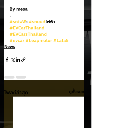
.
By mesa
.
#รถไฟฟ
้า 
#รถยนต
์ไฟฟ้า
#EVCarThailand
#EVCarsThailand
#evcar
#Leapmotor
#Lafa5
News
โพสต์ล่าสุด
ดูทั้งหมด