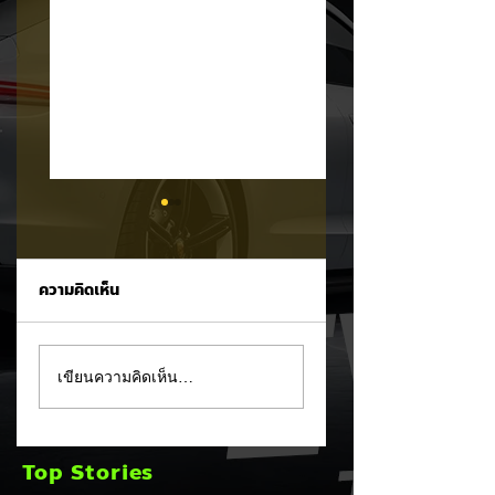
ความคิดเห็น
Ford เปิดตัว
อินโดฯ เปิดศึกชิงฐา
เขียนความคิดเห็น…
Fathom กระบะไฟฟ้า
ผลิต! ประกาศดึง
ราคาประหยัด เริ่มไม่
TOYOTA ย้ายโรงง
ถึง 1 ล้านบาทเตรียม
หลักจากไทย พร้อม
Top Stories
ขายปี 2027 ท้าชน EV
ประเคนทุกสิทธิ