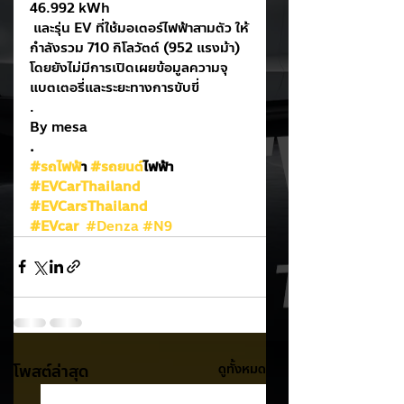
46.992 kWh 
 และรุ่น EV ที่ใช้มอเตอร์ไฟฟ้าสามตัว ให้
กำลังรวม 710 กิโลวัตต์ (952 แรงม้า) 
โดยยังไม่มีการเปิดเผยข้อมูลความจุ
แบตเตอรี่และระยะทางการขับขี่
. 
By mesa
.
#รถไฟฟ
้า 
#รถยนต
์ไฟฟ้า
#EVCarThailand
#EVCarsThailand
#EVcar
#Denza
#N9
โพสต์ล่าสุด
ดูทั้งหมด