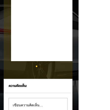
ความคิดเห็น
Trump ล้อคนขับรถ
MG ลั่นกลองรบครึ่ง
เขียนความคิดเห็น…
EV เป็น "โรค" กลาง
หลัง! ปรับเป้ายอดข