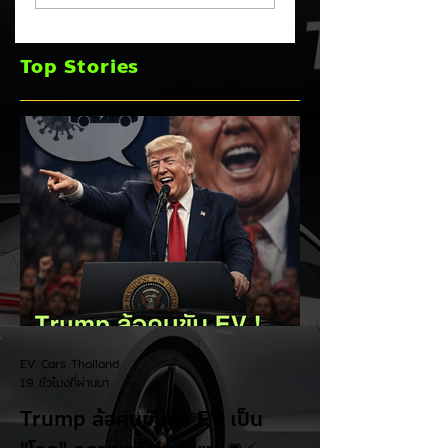
เวทีหาเสียง! 🚘⚡
เพิ่มเป็น 36,000 คั
พร้อมเดินหน้าลงศึก
Top Stories
ชิงส่วนแบ่งตลาดไฮ
บริด (HEV)
EV Cars Thailand
19 ชั่วโมงที่ผ่านมา
Trump ล้อคนขับรถ EV เป็น