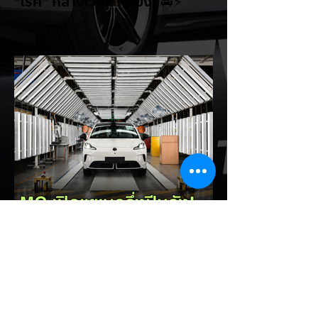
"โรค" กลางเวทีหาเสียง! 🚘⚡
ระหว่างการปราศรัยที่เมืองลาสเวกัส Donald
Trump กลับมาวิจารณ์รถยนต์ไฟฟ้าอีกครั้ง
โดยกล่าวว่าตนเองเป็นผู้ "ยุติ EV Mandate"
พร้อมล้อเลียนผู้ใช้รถยนต์ไฟฟ้าว่าเหมือน "เป็น
โรค" เพราะเริ่มกังวลเรื่องแบตเตอรี่ตั้งแต่ยัง
เหลือไฟจำนวนมาก และคอยมองหาสถานีชาร์จ
อยู่ตลอดเวลา ซึ่งสื่อมองว่าเป็นการพาดพิงถึง
อาการ Range Anxiety หรือความกังวล
เรื่องระยะทางวิ่งของรถ EV Trump ยังระบุว่า
ปัจจุบันรถยนต์ไฟฟ้ามีสัดส่วนเพียง ประมาณ
7% ของยอดขายรถใหม่ในสหรัฐฯ และใช้
ตัวเลขนี้เป็นเหตุผลประกอบว่า...
EV Cars Thailand
22 ชั่วโมงที่ผ่านมา
MG ลั่นกลองรบครึ่งปีหลัง! ปรับ
เป้ายอดขายเพิ่มเป็น 36,000 คัน
พร้อมเดินหน้าลงศึกชิงส่วนแบ่ง