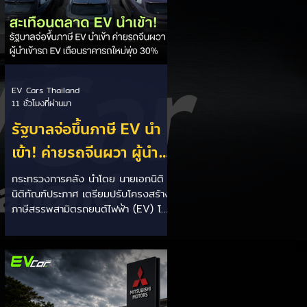
เบาะเพิ่มเป็น 1,605 ลิตร)...
EV Cars Thailand
11 ชั่วโมงที่ผ่านมา
รัฐบาลจ่อขึ้นภาษี EV นำ
เข้า! ค่ายรถจีนผวา ผู้นำ
เข้ารถ EV เตือนราคารถ
กระทรวงการคลัง นำโดย นายเอกนิติ
นิติทัณฑ์ประภาศ เตรียมปรับโครงสร้าง
ใหม่พุ่ง 30%
ภาษีสรรพสามิตรถยนต์ไฟฟ้า (EV) โดย
จ่อปรับขึ้นอัตราภาษีสำหรับรถยนต์ EV
นำเข้า (CBU) จากค่ายที่ไม่มีโรงงาน
ผลิตในไทย ขณะเดียวกันจะมอบสิทธิ
ประโยชน์ทางภาษีที่เหนือกว่าให้กับผู้
ประกอบการที่เข้ามาตั้งโรงงานผลิตและ
ใช้เครือข่ายซัพพลายเชนชิ้นส่วนใน