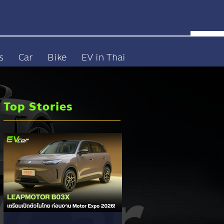
s
Car
Bike
EV in Thai
Top Stories