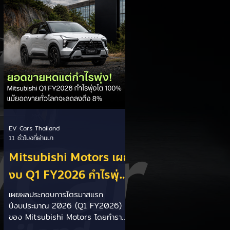
ประเทศ โดยเตรียมเสนอ ครม.
พิจารณาภายในเดือนกันยายน 2569 นี้
ให้สิทธิประโยชน์คนตั้งโรงงาน: รัฐบาล
เน้นสร้างความเท่าเทียมและกระตุ้นการ
ลงทุนในประเทศ โดยให้สิทธิประโยชน์ดี
กว่าแก่ผู้
EV Cars Thailand
11 ชั่วโมงที่ผ่านมา
Mitsubishi Motors เผย
งบ Q1 FY2026 กำไรพุ่ง
โต 100% แม้ยอดขายโลก
เผยผลประกอบการไตรมาสแรก
ปีงบประมาณ 2026 (Q1 FY2026)
ลด 8% เร่งส่ง Pajero
ของ Mitsubishi Motors โดยทำราย
ใหม่และบุก HEV
ได้สุทธิ 619.9 พันล้านเยน พร้อมทำ