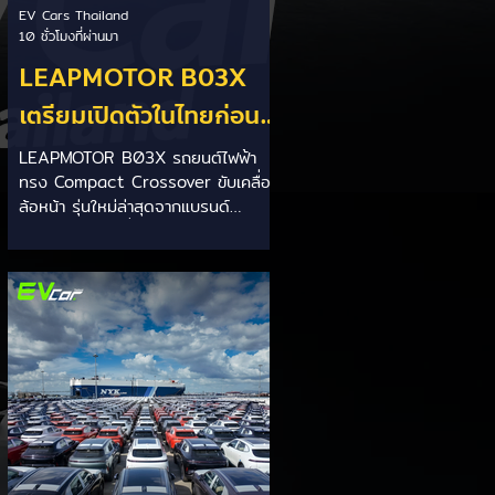
EV Cars Thailand
10 ชั่วโมงที่ผ่านมา
LEAPMOTOR B03X
เตรียมเปิดตัวในไทยก่อน
Motor Expo 2026! ครอ
LEAPMOTOR B03X รถยนต์ไฟฟ้า
ทรง Compact Crossover ขับเคลื่อน
สโอเวอร์ไฟฟ้าขนาด
ล้อหน้า รุ่นใหม่ล่าสุดจากแบรนด์
กะทัดรัด ลุ้นสเปคและรา
LEAPMOTOR ที่เตรียมเปิดตัวใน
ประเทศไทยก่อนช่วงงาน MOTOR
คาเร็วๆ นี้
EXPO 2026 โดย B03X ถือเป็นรถ
EV ไซส์กะทัดรัดที่ชูจุดเด่นเรื่องพื้นที่
ใช้สอยภายในห้องโดยสาร และการ
รองรับเทคโนโลยีชาร์จเร็ว DC Fast
Charge รายละเอียดจากรายงาน (อ้า
งอิงสเปคยุโรป): มิติตัวถังและพื้นที่: ตัว
รถยาว 4,270 มม. กว้าง 1,810 มม.
สูง 1,635 มม. ระยะฐานล้อ 2,605
มม. ความจุสัมภาระท้าย 510 ลิตร (พับ