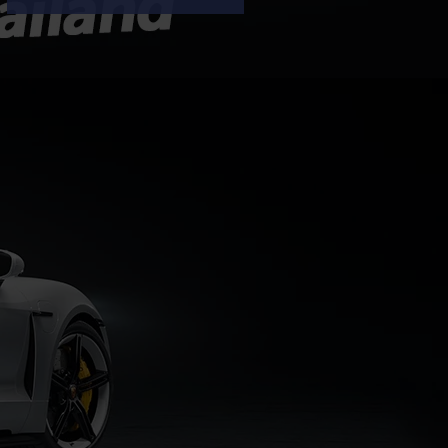
กำไรสุทธิแตะ 1.4 พันล้านเยน (ราว
293 ล้านบาท) เพิ่มขึ้น 100% จากช่วง
เดียวกันของปีก่อน แม้ยอดขายรถยนต์
ทั่วโลกจะลดลง 8% เหลือ 179,000
คัน ซึ่งผลงานที่เติบโตได้ดีเป็นผลมาจาก
การฟื้นตัวในตลาดอเมริกาเหนือ และการ
ควบคุมต้นทุนที่มีประสิทธิภาพ กำไรพุ่ง
สวนทางยอดขาย: แม้ยอดขายทั่วโลกจะ
ลดลงจาก 195,000 คัน เหลือ
179,000 คัน (ผลกระทบจาก
ตะวันออกกลางและตลาดอาเซียนชะลอ
ตัว)...