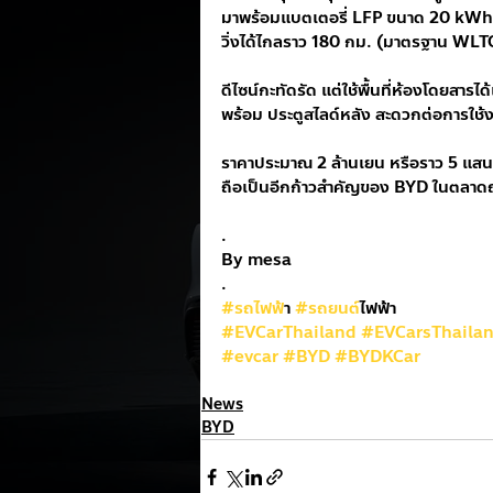
มาพร้อมแบตเตอรี่ LFP ขนาด 20 kWh
วิ่งได้ไกลราว 180 กม. (มาตรฐาน WLT
ดีไซน์กะทัดรัด แต่ใช้พื้นที่ห้องโดยสารได้เ
พร้อม ประตูสไลด์หลัง สะดวกต่อการใช้
ราคาประมาณ 2 ล้านเยน หรือราว 5 แส
ถือเป็นอีกก้าวสำคัญของ BYD ในตลาดญี่
.
By mesa
.
#รถไฟฟ
้า 
#รถยนต
์ไฟฟ้า
#EVCarThailand
#EVCarsThaila
#evcar
#BYD
#BYDKCar
News
BYD