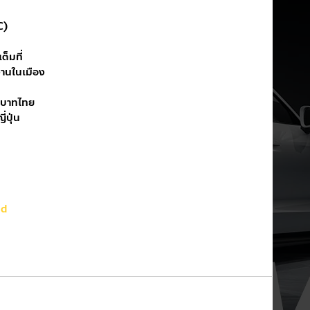
C)
ต็มที่
งานในเมือง
นบาทไทย
ปุ่น 
nd