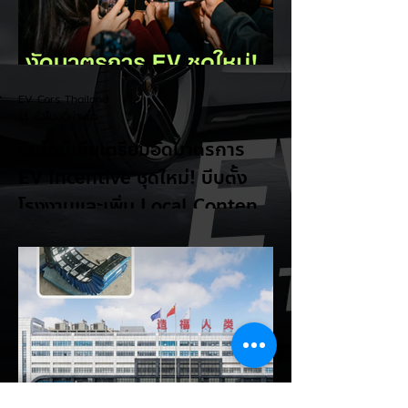
EV Cars Thailand
11 ชั่วโมงที่ผ่านมา
อินโดนีเซียเตรียมอัดมาตรการ
EV Incentive ชุดใหม่! บีบตั้ง
โรงงานและเพิ่ม Local Content
ชิงฐานผลิตแข่งกับไทย
แม้ยอดขายรถยนต์ไฟฟ้า (EV) ในประเทศ
อินโดนีเซียจะเติบโตขึ้นอย่างรวดเร็ว แต่รัฐบาล
อินโดนีเซียเตรียมคลอดแพ็กเกจสิทธิประโยชน์
และมาตรการจูงใจ (EV Incentive) ชุดใหม่
เพื่อเปลี่ยนผ่านจากการเป็นเพียง "ตลาดผู้ซื้อ"
ไปสู่การเป็น "ฐานการผลิตหลักในภูมิภาค
อาเซียน" ช้าไม่ได้เพื่อเร่งเปิดศึกแข่งกับ
ประเทศไทย ยกระดับสู่เฟสโรงงาน: เปลี่ยนจุด
โฟกัสจากการอุดหนุนยอดขาย นำเข้า CBU มา