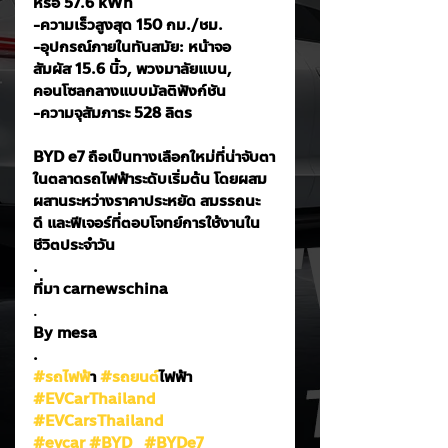
หรือ 57.6 kWh
-ความเร็วสูงสุด 150 กม./ชม.
-อุปกรณ์ภายในทันสมัย: หน้าจอ
สัมผัส 15.6 นิ้ว, พวงมาลัยแบน, 
คอนโซลกลางแบบมัลติฟังก์ชัน
-ความจุสัมภาระ 528 ลิตร
BYD e7 ถือเป็นทางเลือกใหม่ที่น่าจับตา
ในตลาดรถไฟฟ้าระดับเริ่มต้น โดยผสม
ผสานระหว่างราคาประหยัด สมรรถนะ
ดี และฟีเจอร์ที่ตอบโจทย์การใช้งานใน
ชีวิตประจำวัน
.
ที่มา carnewschina
.
By mesa
.
#รถไฟฟ
้า 
#รถยนต
์ไฟฟ้า
#EVCarThailand
#EVCarsThailand
#evcar
#BYD
#BYDe7