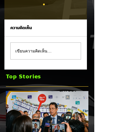
ความคิดเห็น
Tesla ยอมรับ!
อินโดนีเซียเตรียมอัด
เขียนความคิดเห็น…
Cybertruck เจอ
มาตรการ EV
ปัญหา PCS พร้อม
Incentive ชุดใหม่!
ขยายประกันยาว 8 ปี
บีบตั้งโรงงานและเพิ
Top Stories
240,000 กม. 🚗⚡
Local Content ชิง
ฐานผลิตแข่งกับไทย