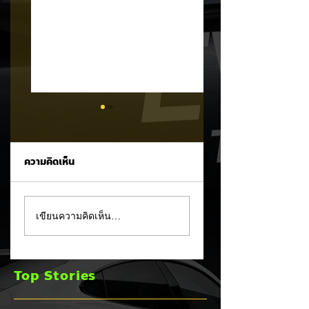
ความคิดเห็น
CALB ยกระบบปฏิรูป
Ford เปิดตัว
เขียนความคิดเห็น…
คุณภาพครั้งใหญ่!
Fathom กระบะไฟฟ้
หลังเกิดวิกฤต
ราคาประหยัด เริ่มไม่
"แบตเตอรี่กล้วยหอม"
ถึง 1 ล้านบาทเตรียม
Top Stories
บวมพองในรถ EV
ขายปี 2027 ท้าชน 
ของ GAC Aion
จีน