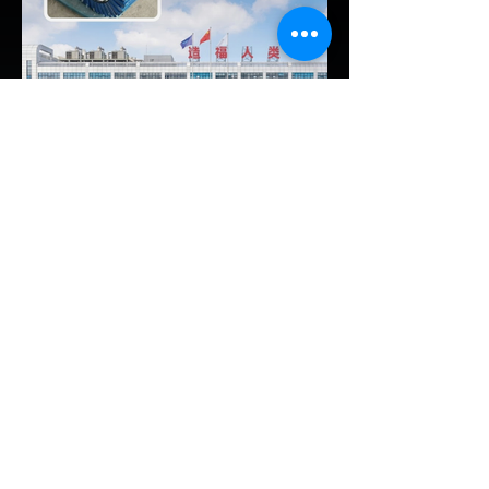
และมาตรการจูงใจ (EV Incentive) ชุดใหม่
เพื่อเปลี่ยนผ่านจากการเป็นเพียง "ตลาดผู้ซื้อ"
ไปสู่การเป็น "ฐานการผลิตหลักในภูมิภาค
อาเซียน" ช้าไม่ได้เพื่อเร่งเปิดศึกแข่งกับ
ประเทศไทย ยกระดับสู่เฟสโรงงาน: เปลี่ยนจุด
โฟกัสจากการอุดหนุนยอดขาย นำเข้า CBU มา
เป็นการดึงดูดค่ายรถให้เข้ามาลงทุนตั้งโรงงาน
ผลิตในประเทศจริง ชูกฎเหล็ก Local
Content: กำหนดสัดส่วนการใช้ชิ้นส่วนและวัต
EV Cars Thailand
ถ
6 ชั่วโมงที่ผ่านมา
CALB ยกระบบปฏิรูปคุณภาพ
ครั้งใหญ่! หลังเกิดวิกฤต
"แบตเตอรี่กล้วยหอม" บวมพอง
ในรถ EV ของ GAC Aion
เผยผู้ผลิตแบตเตอรี่รายใหญ่อันดับ 3 ของจีน
อย่าง CALB ประกาศปฏิรูปกระบวนการผลิต
และควบคุมคุณภาพภายในองค์กรอย่างเข้มงวด
หลังเกิดปัญหากรณีเซลล์แบตเตอรี่ LFP ขนาด