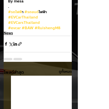
By mesa
.
#รถไฟฟ
้า 
#รถยนต
์ไฟฟ้า
#EVCarThailand
#EVCarsThailand
#evcar
#BAW
#RuishengM8
News
โพสต์ล่าสุด
ดูทั้งหมด