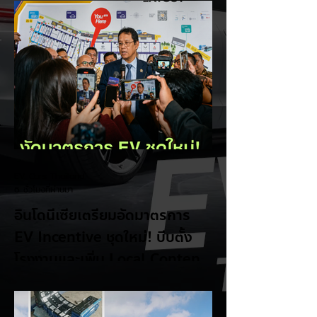
EV Cars Thailand
6 ชั่วโมงที่ผ่านมา
อินโดนีเซียเตรียมอัดมาตรการ
EV Incentive ชุดใหม่! บีบตั้ง
โรงงานและเพิ่ม Local Content
ชิงฐานผลิตแข่งกับไทย
แม้ยอดขายรถยนต์ไฟฟ้า (EV) ในประเทศ
อินโดนีเซียจะเติบโตขึ้นอย่างรวดเร็ว แต่รัฐบาล
อินโดนีเซียเตรียมคลอดแพ็กเกจสิทธิประโยชน์