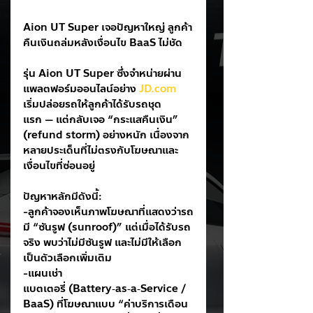
Aion UT Super เจอปัญหาใหญ่ ลูกค้า
คืนเงินถล่มหลังเงื่อนไข BaaS ไม่ชัด
รุ่น Aion UT Super ซึ่งจำหน่ายผ่าน
แพลตฟอร์มออนไลน์อย่าง 
JD.com
เริ่มปล่อยรถให้ลูกค้าได้รับรถชุด
แรก — แต่กลับเจอ “กระแสคืนเงิน” 
(refund storm) อย่างหนัก เนื่องจาก
หลายประเด็นที่ไม่ตรงกับโฆษณาและ
เงื่อนไขที่ซ่อนอยู่
ปัญหาหลักมีดังนี้:
-ลูกค้าจองเห็นภาพโฆษณาที่แสดงว่ารถ
มี “ซันรูฟ (sunroof)” แต่เมื่อได้รับรถ
จริง พบว่าไม่มีซันรูฟ และไม่มีให้เลือก
เป็นตัวเลือกเพิ่มเติม
-แผนเช่า
แบตเตอรี่ (Battery‑as‑a‑Service / 
BaaS) ที่โฆษณาแบบ “ค่าบริการเดือน