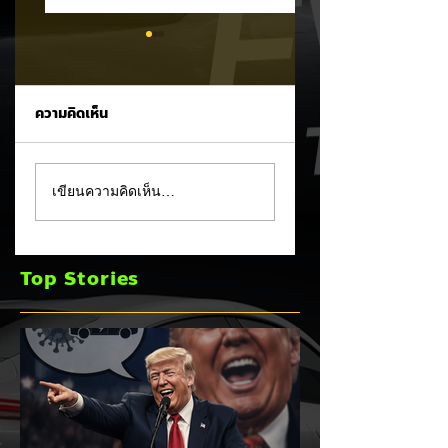
ความคิดเห็น
MG ลั่นกลองรบครึ่งปี
แชมป์ไร้พ่าย!
เขียนความคิดเห็น…
หลัง! ปรับเป้ายอดขาย
TOYOTA กวาดยอด
เพิ่มเป็น 36,000 คัน
จดทะเบียน ก.ค. 69
พร้อมเดินหน้าลงศึก
เฉียด 2 หมื่นคัน คร
Top Stories
ชิงส่วนแบ่งตลาดไฮ
แชมป์อันดับ 1 ในไท
บริด (HEV)