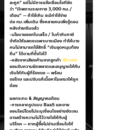
ละถูก” แต่ไม่มีการแจ้งเงื่อนไขที่ชัด
ว่า “มีเพดานระยะทาง 3,000 กม./
เดือน” — ถ้าใช้เกิน จะมีค่าใช้จ่าย
ต่อ กม.เพิ่มเติม ซึ่งหลายคนเพิ่งรู้ตอน
หลังจ่ายเงินแล้ว
-นโยบายออกใบเสร็จ / ใบกำกับภาษี
จำกัดให้แสดงเฉพาะบางเมือง ทำให้บาง
คนไม่สามารถใช้สิทธิ์ “เงินอุดหนุนท้อง
ถิ่น” ได้ตามที่ตั้งใจไว้
-หลังจากเสียงค้านจากลูกค้า 
JD.com
ยอมรับความผิดพลาดและอนุญาตให้คืน
เงินให้กับผู้ที่ร้องขอ — พร้อม
ขอโทษ และปรับแก้เนื้อหาโฆษณาให้ถูก
ต้อง
ผลกระทบ & สัญญาณเตือน
-การตลาดรูปแบบ BaaS และขาย
ออนไลน์โดยไม่ระบุเงื่อนไขอย่างชัดเจน
อาจสร้างความไม่ไว้วางใจให้กับผู้
บริโภค — หากผู้ซื้อไม่อ่านเงื่อนไขให้