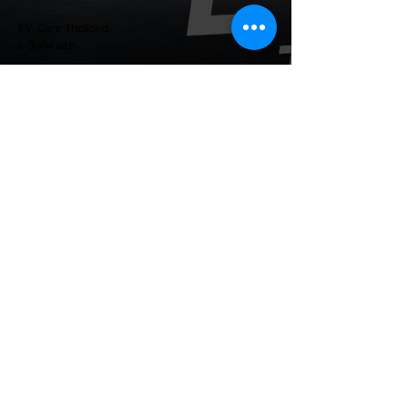
EV Cars Thailand
1 วันที่ผ่านมา
MG ลั่นกลองรบครึ่งปีหลัง! ปรับ
เป้ายอดขายเพิ่มเป็น 36,000 คัน
พร้อมเดินหน้าลงศึกชิงส่วนแบ่ง
ตลาดไฮบริด (HEV)
รายงานทิศทางธุรกิจครึ่งปีหลัง 2569 จาก
เอ็มจี เซลส์ (ประเทศไทย) โดย นายฉัตวิทัย ตัน
ตราภรณ์ รองกรรมการผู้จัดการ เผยยอดจด
ทะเบียน 6 เดือนแรก (ม.ค. - มิ.ย.) โตพุ่ง
67% แตะ 16,920 คัน พร้อมส่งสัญญาณ
ปรับเป้าหมายยอดขายรวมปีนี้เพิ่มขึ้นเป็น
36,000 คัน จากเดิมตั้งไว้ 30,000 คัน โดย
พร้อมเร่งส่งมอบรถค้างสต็อก (Back Order)
ทั้งหมดในระยะเวลาอันสั้น - ปรับเป้าเติบโต &
เคลียร์ Back Order: ยอดขายครึ่งปีแรกที่
เติบโตสูงถึง 67% ประกอบกับการแก้ไขปัญหา
การนำเข้าชิ้นส่วนจากสถานการณ์ตึงเครียดใน
EV Cars Thailand