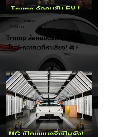
EV Cars Thailand
1 วันที่ผ่านมา
Trump ล้อคนขับรถ EV เป็น
"โรค" กลางเวทีหาเสียง! 🚘⚡
ระหว่างการปราศรัยที่เมืองลาสเวกัส Donald
Trump กลับมาวิจารณ์รถยนต์ไฟฟ้าอีกครั้ง
โดยกล่าวว่าตนเองเป็นผู้ "ยุติ EV Mandate"
พร้อมล้อเลียนผู้ใช้รถยนต์ไฟฟ้าว่าเหมือน "เป็น
โรค" เพราะเริ่มกังวลเรื่องแบตเตอรี่ตั้งแต่ยัง
เหลือไฟจำนวนมาก และคอยมองหาสถานีชาร์จ
อยู่ตลอดเวลา ซึ่งสื่อมองว่าเป็นการพาดพิงถึง
อาการ Range Anxiety หรือความกังวล
เรื่องระยะทางวิ่งของรถ EV Trump ยังระบุว่า
ปัจจุบันรถยนต์ไฟฟ้ามีสัดส่วนเพียง ประมาณ
7% ของยอดขายรถใหม่ในสหรัฐฯ และใช้
ตัวเลขนี้เป็นเหตุผลประกอบว่า...