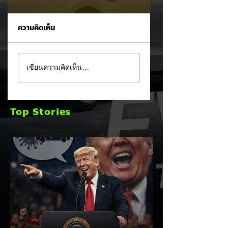
ความคิดเห็น
MG ลั่นกลองรบครึ่งปี
แชมป์ไร้พ่าย!
เขียนความคิดเห็น…
หลัง! ปรับเป้ายอดขาย
TOYOTA กวาดยอด
เพิ่มเป็น 36,000 คัน
จดทะเบียน ก.ค. 69
พร้อมเดินหน้าลงศึก
เฉียด 2 หมื่นคัน คร
Top Stories
ชิงส่วนแบ่งตลาดไฮ
แชมป์อันดับ 1 ในไท
บริด (HEV)