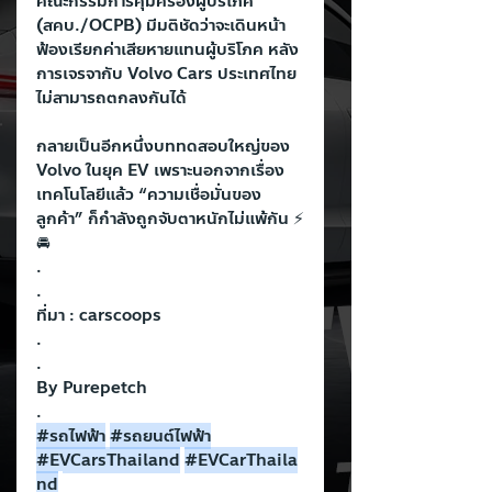
คณะกรรมการคุ้มครองผู้บริโภค 
(สคบ./OCPB) มีมติชัดว่าจะเดินหน้า
ฟ้องเรียกค่าเสียหายแทนผู้บริโภค หลัง
การเจรจากับ Volvo Cars ประเทศไทย
ไม่สามารถตกลงกันได้
กลายเป็นอีกหนึ่งบททดสอบใหญ่ของ 
Volvo ในยุค EV เพราะนอกจากเรื่อง
เทคโนโลยีแล้ว “ความเชื่อมั่นของ
ลูกค้า” ก็กำลังถูกจับตาหนักไม่แพ้กัน ⚡
🚘
.
.
ที่มา : carscoops
.
.
By Purepetch
.
#รถไฟฟ
้า
#รถยนต
์ไฟฟ้า
#EVCarsThailand
#EVCarThaila
nd