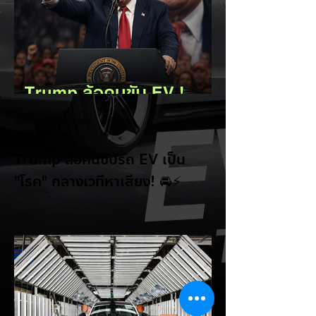
EV Cars Thailand
7 ชั่วโมงที่ผ่านมา
Trump ล้อคนขับรถ EV เป็น
"โรค" กลางเวทีหาเสียง! 🚘⚡
ระหว่างการปราศรัยที่เมืองลาสเวกัส Donald
Trump กลับมาวิจารณ์รถยนต์ไฟฟ้าอีกครั้ง
โดยกล่าวว่าตนเองเป็นผู้ "ยุติ EV Mandate"
พร้อมล้อเลียนผู้ใช้รถยนต์ไฟฟ้าว่าเหมือน "เป็น
โรค" เพราะเริ่มกังวลเรื่องแบตเตอรี่ตั้งแต่ยัง
เหลือไฟจำนวนมาก และคอยมองหาสถานีชาร์จ
อยู่ตลอดเวลา ซึ่งสื่อมองว่าเป็นการพาดพิงถึง