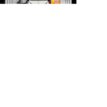
อาการ Range Anxiety หรือความกังวล
เรื่องระยะทางวิ่งของรถ EV Trump ยังระบุว่า
ปัจจุบันรถยนต์ไฟฟ้ามีสัดส่วนเพียง ประมาณ
7% ของยอดขายรถใหม่ในสหรัฐฯ และใช้
ตัวเลขนี้เป็นเหตุผลประกอบว่า...
EV Cars Thailand
10 ชั่วโมงที่ผ่านมา
MG ลั่นกลองรบครึ่งปีหลัง! ปรับ
เป้ายอดขายเพิ่มเป็น 36,000 คัน
พร้อมเดินหน้าลงศึกชิงส่วนแบ่ง
ตลาดไฮบริด (HEV)
รายงานทิศทางธุรกิจครึ่งปีหลัง 2569 จาก
เอ็มจี เซลส์ (ประเทศไทย) โดย นายฉัตวิทัย ตัน
ตราภรณ์ รองกรรมการผู้จัดการ เผยยอดจด
ทะเบียน 6 เดือนแรก (ม.ค. - มิ.ย.) โตพุ่ง
67% แตะ 16,920 คัน พร้อมส่งสัญญาณ
ปรับเป้าหมายยอดขายรวมปีนี้เพิ่มขึ้นเป็น
36,000 คัน จากเดิมตั้งไว้ 30,000 คัน โดย
พร้อมเร่งส่งมอบรถค้างสต็อก (Back Order)