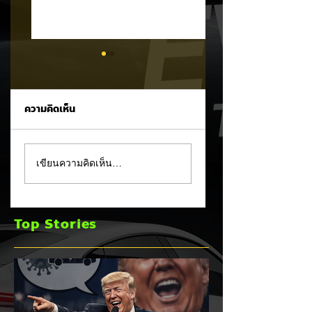
ความคิดเห็น
CHANGAN ทุ่ม 30
สะเทือนวงการ EV!
เขียนความคิดเห็น…
ล้าน! เปิดศูนย์ซ่อม
สรรพสามิตเตรียมเช
แบตเตอรี่และระบบขับ
กบิลค่ายรถผิด
เคลื่อนไฟฟ้าแห่งแรก
เงื่อนไข EV 3.0 ส่อ
Top Stories
นอกประเทศจีน
โดนเรียกเงินคืนย้อน
หลังพุ่งหลักพันล้าน!