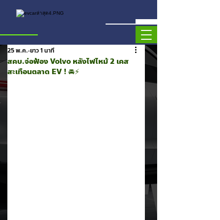
25 พ.ค.
ยาว 1 นาที
สคบ.จ่อฟ้อง Volvo หลังไฟไหม้ 2 เคส
สะเทือนตลาด EV ! 🚘⚡