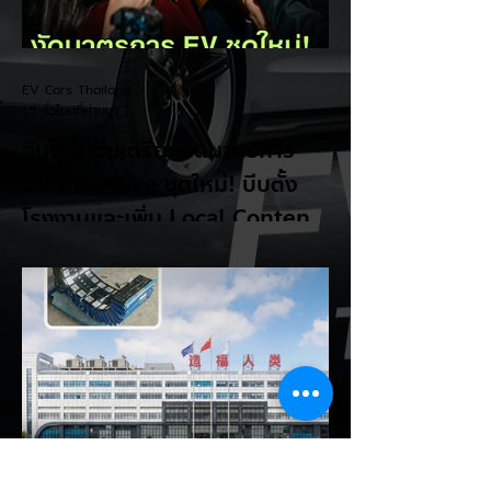
EV Cars Thailand
15 ชั่วโมงที่ผ่านมา
อินโดนีเซียเตรียมอัดมาตรการ
EV Incentive ชุดใหม่! บีบตั้ง
โรงงานและเพิ่ม Local Content
ชิงฐานผลิตแข่งกับไทย
แม้ยอดขายรถยนต์ไฟฟ้า (EV) ในประเทศ
อินโดนีเซียจะเติบโตขึ้นอย่างรวดเร็ว แต่รัฐบาล
อินโดนีเซียเตรียมคลอดแพ็กเกจสิทธิประโยชน์
และมาตรการจูงใจ (EV Incentive) ชุดใหม่
เพื่อเปลี่ยนผ่านจากการเป็นเพียง "ตลาดผู้ซื้อ"
ไปสู่การเป็น "ฐานการผลิตหลักในภูมิภาค
อาเซียน" ช้าไม่ได้เพื่อเร่งเปิดศึกแข่งกับ
ประเทศไทย ยกระดับสู่เฟสโรงงาน: เปลี่ยนจุด
โฟกัสจากการอุดหนุนยอดขาย นำเข้า CBU มา
เป็นการดึงดูดค่ายรถให้เข้ามาลงทุนตั้งโรงงาน