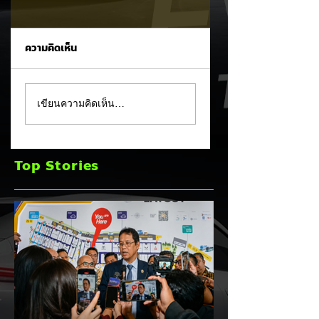
ความคิดเห็น
CALB ยกระบบปฏิรูป
Ford เปิดตัว
เขียนความคิดเห็น…
คุณภาพครั้งใหญ่!
Fathom กระบะไฟฟ้
หลังเกิดวิกฤต
ราคาประหยัด เริ่มไม่
"แบตเตอรี่กล้วยหอม"
ถึง 1 ล้านบาทเตรียม
Top Stories
บวมพองในรถ EV
ขายปี 2027 ท้าชน 
ของ GAC Aion
จีน