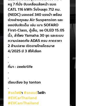
หรู 7 ที่นั่ง ขับเคลื่อนล้อหน้า แบต 
CATL 116 kWh วิ่งไกลสุด 712 กม. 
(NEDC) มอเตอร์ 340 แรงม้า พร้อม
ช่วงล่างถุงลม Air Suspension และ
ออปชันจัดเต็ม เช่น เบาะ SOFARO 
First-Class, ตู้เย็น, จอ OLED 15.05 
นิ้ว, ลำโพง Yamaha 30 จุด และระบบ
ความปลอดภัย ADAS ครบ คาดราคา 
2 ล้านปลาย เปิดขายไทยไตรมาส 
4/2025 มี 3 สีให้เลือก
.
.
ที่มา : zeekrlife
.
.
เรียบเรียง by tonton
.
#รถไฟฟ
้า 
#รถยนต
์ไฟฟ้า
#EVCarThailand
#EVCarsThailand