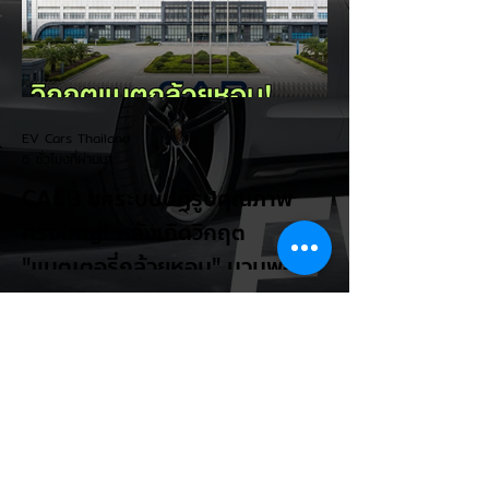
อาเซียน" ช้าไม่ได้เพื่อเร่งเปิดศึกแข่งกับ
ประเทศไทย ยกระดับสู่เฟสโรงงาน: เปลี่ยนจุด
โฟกัสจากการอุดหนุนยอดขาย นำเข้า CBU มา
เป็นการดึงดูดค่ายรถให้เข้ามาลงทุนตั้งโรงงาน
ผลิตในประเทศจริง ชูกฎเหล็ก Local
Content: กำหนดสัดส่วนการใช้ชิ้นส่วนและวัต
EV Cars Thailand
ถ
6 ชั่วโมงที่ผ่านมา
CALB ยกระบบปฏิรูปคุณภาพ
ครั้งใหญ่! หลังเกิดวิกฤต
"แบตเตอรี่กล้วยหอม" บวมพอง
ในรถ EV ของ GAC Aion
เผยผู้ผลิตแบตเตอรี่รายใหญ่อันดับ 3 ของจีน
อย่าง CALB ประกาศปฏิรูปกระบวนการผลิต
และควบคุมคุณภาพภายในองค์กรอย่างเข้มงวด
หลังเกิดปัญหากรณีเซลล์แบตเตอรี่ LFP ขนาด
177 Ah บวมพองจนมีรูปทรงงอคล้ายกล้วย
หอม (Banana Battery) ส่งผลให้รถยนต์
ไฟฟ้า GAC Aion S ที่ใช้งานเชิงพาณิชย์ (เช่น
แท็กซี่ และ Ride-hailing) เกิดอาการ