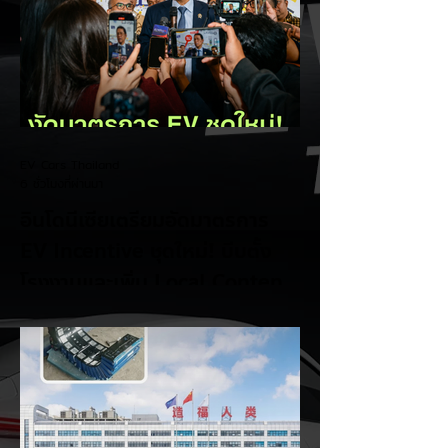
EV Cars Thailand
6 ชั่วโมงที่ผ่านมา
อินโดนีเซียเตรียมอัดมาตรการ
EV Incentive ชุดใหม่! บีบตั้ง
โรงงานและเพิ่ม Local Content
ชิงฐานผลิตแข่งกับไทย
แม้ยอดขายรถยนต์ไฟฟ้า (EV) ในประเทศ
อินโดนีเซียจะเติบโตขึ้นอย่างรวดเร็ว แต่รัฐบาล
อินโดนีเซียเตรียมคลอดแพ็กเกจสิทธิประโยชน์
และมาตรการจูงใจ (EV Incentive) ชุดใหม่
เพื่อเปลี่ยนผ่านจากการเป็นเพียง "ตลาดผู้ซื้อ"
ไปสู่การเป็น "ฐานการผลิตหลักในภูมิภาค