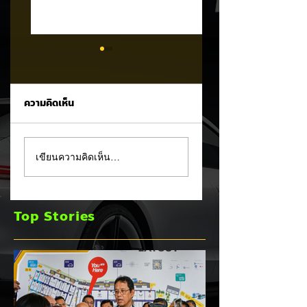
ความคิดเห็น
CALB ยกระบบปฏิรูป
Ford เปิดตัว
เขียนความคิดเห็น…
คุณภาพครั้งใหญ่!
Fathom กระบะไฟฟ้
หลังเกิดวิกฤต
ราคาประหยัด เริ่มไม่
"แบตเตอรี่กล้วยหอม"
ถึง 1 ล้านบาทเตรียม
Top Stories
บวมพองในรถ EV
ขายปี 2027 ท้าชน 
ของ GAC Aion
จีน