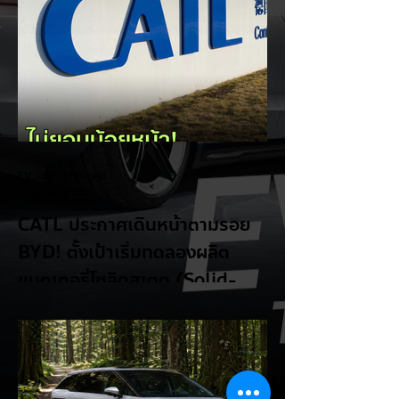
EV Cars Thailand
4 ชั่วโมงที่ผ่านมา
CATL ประกาศเดินหน้าตามรอย
BYD! ตั้งเป้าเริ่มทดลองผลิต
แบตเตอรี่โซลิดสเตต (Solid-
State Battery) ในปี 2027
รายงานจาก CarNewsChina เผยว่า สอง
ยักษ์ใหญ่ผู้ผลิตแบตเตอรี่และรถยนต์ไฟฟ้าของ
จีนอย่าง CATL และ BYD กำลังเดินหน้าเข้าสู่
ยุคใหม่ของแบตเตอรี่สถานะของแข็ง (Solid-
State Battery: SSB) อย่างเต็มตัว โดยหลัง