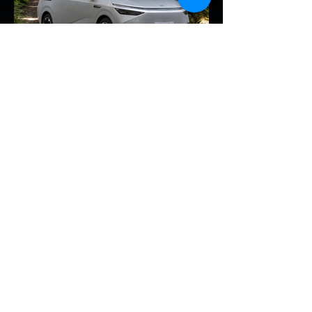
จากที่ BYD ได้ยื่นจดสิทธิบัตรแบตเตอรี่โซลิดส
เตตใหม่ 6 ฉบับ ทาง CATL ก็ได้ออกมายืนยัน
แผนการเตรียมเริ่มเดินสายการผลิตทดลอง
(Pilot/Trial Production) แบตเตอรี่โซลิดส
เตตขนาดเล็กในปี 2027 เช่นเดียวกัน การตอบ
รับของ CATL ต่อผู้ลงนักลงทุน: CATL ระบุใน
การตอบคำถามนักลงทุนว่า บริษัทก้าวหน้าใน
EV Cars Thailand
เทค
5 ชั่วโมงที่ผ่านมา
XPENG X9 แรงจัด! พุ่งขึ้น
อันดับ 2 ยอดจดทะเบียน MPV
ประตูสไลด์ เดือน ก.ค. 2026
รายงานสถิติยอดจดทะเบียนรถยนต์กลุ่ม MPV
– VAN ประตูสไลด์ ประจำเดือนกรกฎาคม
2569 เผยให้เห็นฟอร์มอันร้อนแรงของ
XPENG X9 รถตู้ไฟฟ้า 100% อัจฉริยะทรงคู
เป้ (Luxury Ultra Smart MPV) ที่สามารถ
กวาด ยอดจดทะเบียนพุ่งขึ้นมาแตะ 314 คัน
คิดเป็นส่วนแบ่งตลาดสูงถึง 15.6% ผงาดขึ้น