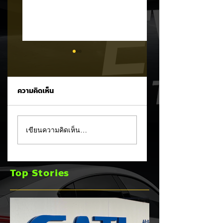
ความคิดเห็น
Zeekr ประกาศ
จารึกสถิติโลก!
เขียนความคิดเห็น…
ปรับปรุงระบบ ล็อก
ZEEKR 7X คว้า
ฟังก์ชันข้ามแดน!
Guinness World
หลังเจ้าของ Zeekr
Records™ ดริฟต์ล
Top Stories
9X ขับรถท่องเที่ยว
ช่องแคบที่สุดในโลก
ต่างประเทศ แล้วถูก
เพียง 25 ซม.
ระบบล็อกฟังก์ชันใน
รถนานกว่า 30 ชั่วโมง