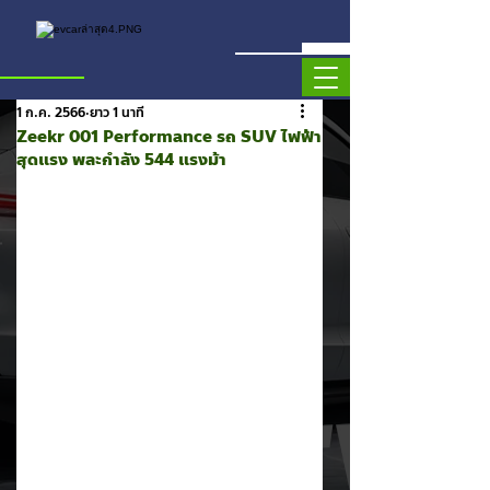
1 ก.ค. 2566
ยาว 1 นาที
Zeekr 001 Performance รถ SUV ไฟฟ้า
สุดแรง พละกำลัง 544 แรงม้า