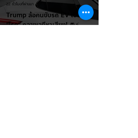
22 ชั่วโมงที่ผ่านมา
Trump ล้อคนขับรถ EV เป็น
"โรค" กลางเวทีหาเสียง! 🚘⚡
ระหว่างการปราศรัยที่เมืองลาสเวกัส Donald
Trump กลับมาวิจารณ์รถยนต์ไฟฟ้าอีกครั้ง
โดยกล่าวว่าตนเองเป็นผู้ "ยุติ EV Mandate"
พร้อมล้อเลียนผู้ใช้รถยนต์ไฟฟ้าว่าเหมือน "เป็น
โรค" เพราะเริ่มกังวลเรื่องแบตเตอรี่ตั้งแต่ยัง
เหลือไฟจำนวนมาก และคอยมองหาสถานีชาร์จ
อยู่ตลอดเวลา ซึ่งสื่อมองว่าเป็นการพาดพิงถึง
อาการ Range Anxiety หรือความกังวล
เรื่องระยะทางวิ่งของรถ EV Trump ยังระบุว่า
ปัจจุบันรถยนต์ไฟฟ้ามีสัดส่วนเพียง ประมาณ
7% ของยอดขายรถใหม่ในสหรัฐฯ และใช้
ตัวเลขนี้เป็นเหตุผลประกอบว่า...
EV Cars Thailand
1 วันที่ผ่านมา