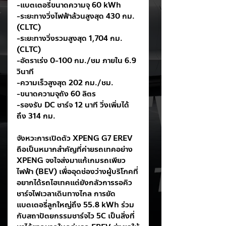
-แบตเตอรี่ขนาดความจุ 60 kWh
-ระยะทางวิ่งไฟฟ้าล้วนสูงสุด 430 กม. 
(CLTC)
-ระยะทางวิ่งรวมสูงสุด 1,704 กม. 
(CLTC)  
-อัตราเร่ง 0-100 กม./ชม ภายใน 6.9 
วินาที
-ความเร็วสูงสุด 202 กม./ชม.
-ขนาดความจุถัง 60 ลิตร
-รองรับ DC ชาร์จ 12 นาที วิ่งเพิ่มได้
ถึง 314 กม.
จังหวะการเปิดตัว XPENG G7 EREV 
ถือเป็นหมากสำคัญที่ค่ายรถเทคอย่าง 
XPENG จงใจส่งมาแก้เกมรถเพียว
ไฟฟ้า (BEV) เพื่ออุดช่องว่างผู้บริโภคที่
อยากได้รถไฮเทคแต่ยังกลัวการรอคิว
ชาร์จไฟเวลาเดินทางไกล การยัด
แบตเตอรี่ลูกใหญ่ถึง 55.8 kWh ร่วม
กับสถาปัตยกรรมชาร์จไว 5C เป็นสิ่งที่