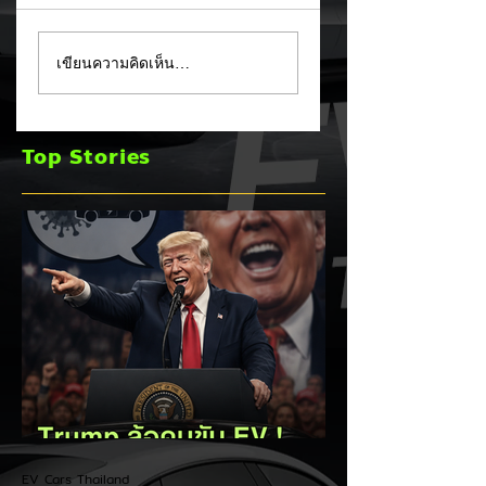
Trump ล้อคนขับรถ
MG ลั่นกลองรบครึ่ง
เขียนความคิดเห็น…
EV เป็น "โรค" กลาง
หลัง! ปรับเป้ายอดข
เวทีหาเสียง! 🚘⚡
เพิ่มเป็น 36,000 คั
พร้อมเดินหน้าลงศึก
Top Stories
ชิงส่วนแบ่งตลาดไฮ
บริด (HEV)
EV Cars Thailand