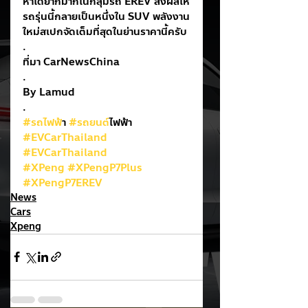
หาได้ยากมากในกลุ่มรถ EREV ส่งผลให้
รถรุ่นนี้กลายเป็นหนึ่งใน SUV พลังงาน
ใหม่สเปกจัดเต็มที่สุดในย่านราคานี้ครับ
.
ที่มา CarNewsChina
.
By Lamud
.
#รถไฟฟ
้า 
#รถยนต
์ไฟฟ้า
#EVCarThailand
#EVCarThailand
#XPeng
#XPengP7Plus
#XPengP7EREV
News
Cars
Xpeng