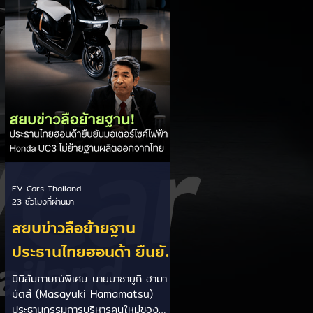
แม้จะไม่ได้เอ่ยชื่อ Tesla ตรง ๆ แต่เป็น
ที่เข้าใจกันว่ากำลังพูดถึงแนวทางที่
Tesla ใช้อยู่ในปัจจุบัน Dolgov อธิบาย
ว่า กล้องเป็นเซ็นเซอร์ที่พึ่งพาสภาพแสง
และการมองเห็น หากเจอฝนหนัก หมอก
แสงย้อน หรือสิ่งบดบัง...
EV Cars Thailand
23 ชั่วโมงที่ผ่านมา
สยบข่าวลือย้ายฐาน
ประธานไทยฮอนด้า ยืนยัน
มอเตอร์ไซค์ไฟฟ้า Honda
มินิสัมภาษณ์พิเศษ นายมาซายูกิ ฮามา
มัตสึ (Masayuki Hamamatsu)
UC3 ไม่ย้ายฐานผลิตออก
ประธานกรรมการบริหารคนใหม่ของ