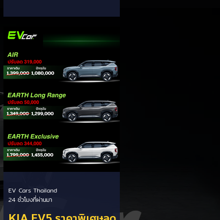
จากไทย
บริษัท ไทยฮอนด้า จำกัด เปิดเผยถึง
ทิศทางและกลยุทธ์การทำตลาดรถ
จักรยานยนต์ไฟฟ้า (EV) ในประเทศไทย
พร้อมสยบกระแสข่าวลือเรื่องการย้าย
ฐานการผลิต ยืนยันเดินหน้าใช้
ประเทศไทยเป็นฐานการผลิตหลักอย่าง
ต่อเนื่อง ประเด็นสำคัญจากการ
สัมภาษณ์: - ยืนยันฐานการผลิตในไทย:
สยบข่าวลือเรื่องการย้ายฐานผลิตรถ
จักรยานยนต์ไฟฟ้า 100% รุ่น Honda
UC3 ไปเวียดนาม โดยยืนยันผลิตในไทย
ตามยุทธศาสตร์ "ที่ไหนมีตลาด ที่นั่นมี
การ
EV Cars Thailand
24 ชั่วโมงที่ผ่านมา
KIA EV5 ราคาพิเศษลด