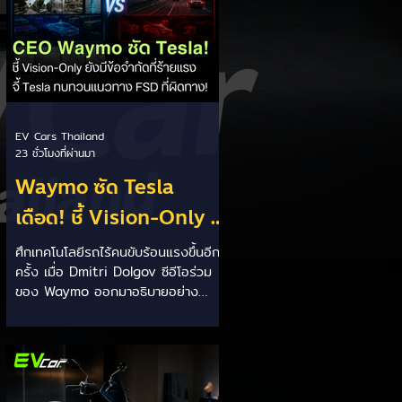
EV Cars Thailand
23 ชั่วโมงที่ผ่านมา
Waymo ซัด Tesla
เดือด! ชี้ Vision-Only มี
ข้อจำกัดร้ายแรงยิ่ง
ศึกเทคโนโลยีรถไร้คนขับร้อนแรงขึ้นอีก
ครั้ง เมื่อ Dmitri Dolgov ซีอีโอร่วม
พัฒนา ยิ่งชนกำแพง
ของ Waymo ออกมาอธิบายอย่าง
ความปลอดภัย! ⚡🚗👀
ชัดเจนว่า แนวทาง Vision-Only หรือ
การใช้ กล้องเพียงอย่างเดียว สำหรับ
ระบบขับขี่อัตโนมัติ มีข้อจำกัดด้านความ
ปลอดภัย และไม่สามารถพัฒนาไปสู่การ
ขับขี่อัตโนมัติระดับสูงได้ตามเป้าหมาย