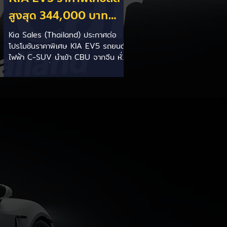
สูงสุด 344,000 บาท
(รุ่นนำเข้า CBU จีน)
Kia Sales (Thailand) ประกาศต่อ
โปรโมชันราคาพิเศษ KIA EV5 รถยนต์
ตั้งแต่วันนี้ถึง 31 สิงหาคม
ไฟฟ้า C-SUV นำเข้า CBU จากจีน หั่น
2026
ราคาลงชนิดที่ค่ายจีนยังต้องเหลียวมอง
สร้างความจุกอกให้ลูกค้าที่ออกรถไป
ก่อนหน้านี้อย่างจัง ดัมพ์ราคาลงดุเดือด
4 รุ่นย่อย: - Air FWD: จาก
1,399,000 เหลือ 1,080,000 บาท
(ลดลง 319,000 บาท) - Earth
Long Range FWD: จาก
1,349,000 เหลือ 1,299,000 บาท
(ลดลง 50,000 บาท) - Earth
Exclusive AWD: จาก 1,799,000
เหลือ 1,455,000 บาท (ลดลง
344,000 บาท) มาพร้อมการรับประกัน
คุณภาพตัวรถ โดย KIA TH