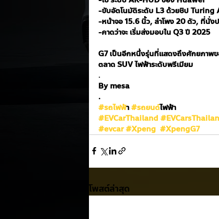
-ขับอัตโนมัติระดับ L3 ด้วยชิป Turing 
-หน้าจอ 15.6 นิ้ว, ลำโพง 20 ตัว, ที่นั
-คาดว่าจะ เริ่มส่งมอบใน Q3 ปี 2025
G7 เป็นอีกหนึ่งรุ่นที่แสดงถึงศักยภาพ
ตลาด SUV ไฟฟ้าระดับพรีเมียม
.
By mesa
.
#รถไฟฟ
้า 
#รถยนต
์ไฟฟ้า
#EVCarThailand
#EVCarsThaila
#evcar
#Xpeng
#XpengG7
โพสต์ล่าสุด