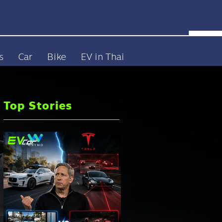
s
Car
Bike
EV in Thai
Top Stories