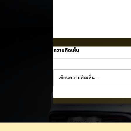
ความคิดเห็น
เขียนความคิดเห็น…
Trump ล้อคนขับรถ EV เป็น
"โรค" กลางเวทีหาเสียง! 🚘⚡