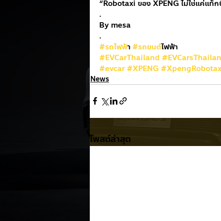
“Robotaxi ของ XPENG ไม่ใช่แค่แท็กซี่ไ
.
By mesa
.
#รถไฟฟ
้า 
#รถยนต
์ไฟฟ้า
#EVCarThailand
#EVCarsThaila
#evcar
#XPENG
#XpengRobotax
News
โพสต์ล่าสุด