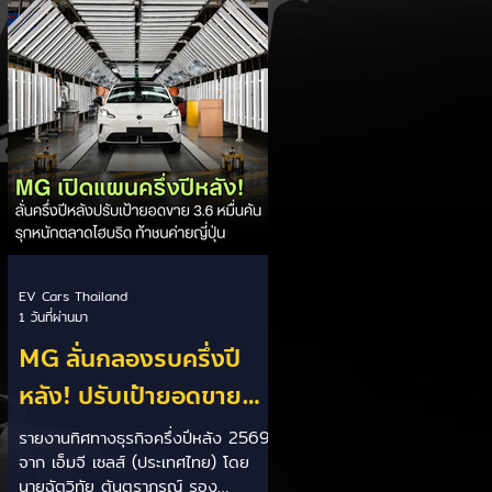
เป็นการพาดพิงถึงอาการ Range
Anxiety หรือความกังวลเรื่องระยะทาง
วิ่งของรถ EV Trump ยังระบุว่า
ปัจจุบันรถยนต์ไฟฟ้ามีสัดส่วนเพียง
ประมาณ 7% ของยอดขายรถใหม่ใน
สหรัฐฯ และใช้ตัวเลขนี้เป็นเหตุผล
ประกอบว่า...
EV Cars Thailand
1 วันที่ผ่านมา
MG ลั่นกลองรบครึ่งปี
หลัง! ปรับเป้ายอดขาย
เพิ่มเป็น 36,000 คัน
รายงานทิศทางธุรกิจครึ่งปีหลัง 2569
จาก เอ็มจี เซลส์ (ประเทศไทย) โดย
พร้อมเดินหน้าลงศึกชิง
นายฉัตวิทัย ตันตราภรณ์ รอง