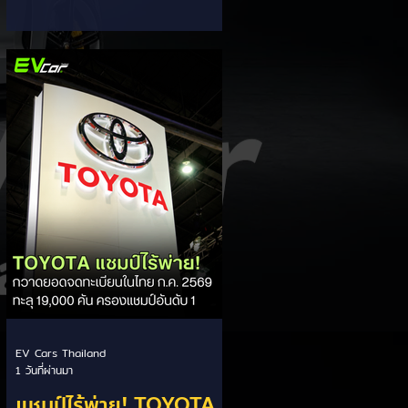
ส่วนแบ่งตลาดไฮบริด
กรรมการผู้จัดการ เผยยอดจดทะเบียน
6 เดือนแรก (ม.ค. - มิ.ย.) โตพุ่ง 67%
(HEV)
แตะ 16,920 คัน พร้อมส่งสัญญาณ
ปรับเป้าหมายยอดขายรวมปีนี้เพิ่มขึ้นเป็น
36,000 คัน จากเดิมตั้งไว้ 30,000
คัน โดยพร้อมเร่งส่งมอบรถค้างสต็อก
(Back Order) ทั้งหมดในระยะเวลาอัน
สั้น - ปรับเป้าเติบโต & เคลียร์ Back
Order: ยอดขายครึ่งปีแรกที่เติบโตสูง
ถึง 67% ประกอบกับการแก้ไขปัญหา
การนำเข้าชิ้นส่วนจากสถานการณ์
ตึงเครียดในตะว
EV Cars Thailand
1 วันที่ผ่านมา
แชมป์ไร้พ่าย! TOYOTA