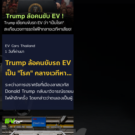
EV Cars Thailand
1 วันที่ผ่านมา
Trump ล้อคนขับรถ EV
เป็น "โรค" กลางเวทีหา
เสียง! 🚘⚡
ระหว่างการปราศรัยที่เมืองลาสเวกัส
Donald Trump กลับมาวิจารณ์รถยนต์
ไฟฟ้าอีกครั้ง โดยกล่าวว่าตนเองเป็นผู้
"ยุติ EV Mandate" พร้อมล้อเลียนผู้
ใช้รถยนต์ไฟฟ้าว่าเหมือน "เป็นโรค"
เพราะเริ่มกังวลเรื่องแบตเตอรี่ตั้งแต่ยัง
เหลือไฟจำนวนมาก และคอยมองหาสถา
นีชาร์จอยู่ตลอดเวลา ซึ่งสื่อมองว่า