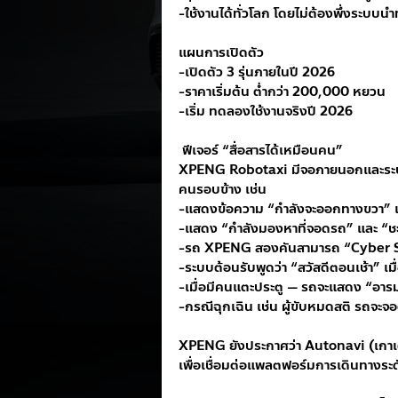
-ใช้งานได้ทั่วโลก โดยไม่ต้องพึ่งระบบน
แผนการเปิดตัว
-เปิดตัว 3 รุ่นภายในปี 2026
-ราคาเริ่มต้น ต่ำกว่า 200,000 หยวน
-เริ่ม ทดลองใช้งานจริงปี 2026
 ฟีเจอร์ “สื่อสารได้เหมือนคน”
XPENG Robotaxi มีจอภายนอกและระบบเ
คนรอบข้าง เช่น
-แสดงข้อความ “กำลังจะออกทางขวา” เมื
-แสดง “กำลังมองหาที่จอดรถ” และ “ชะล
-รถ XPENG สองคันสามารถ “Cyber Sa
-ระบบต้อนรับพูดว่า “สวัสดีตอนเช้า” เมื
-เมื่อมีคนแตะประตู — รถจะแสดง “อารมณ์
-กรณีฉุกเฉิน เช่น ผู้ขับหมดสติ รถจะจ
XPENG ยังประกาศว่า Autonavi (เกาเ
เพื่อเชื่อมต่อแพลตฟอร์มการเดินทางระ