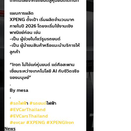
เทคโนโลยีจากรถยนต์สู่หุ่นยนต์ได้ทันที
แผนการผลิต
XPENG ตั้งเป้า เริ่มผลิตจำนวนมาก
ภายในปี 2026 โดยจะเริ่มใช้งานเชิง
พาณิชย์ก่อน เช่น
-เป็น ผู้ช่วยในโชว์รูมรถยนต์
-เป็น ผู้นำชมสินค้าหรือแนะนำบริการให้
ลูกค้า
“Iron ไม่ใช่แค่หุ่นยนต์ แต่คือสะพาน
เชื่อมระหว่างเทคโนโลยี AI กับชีวิตจริง
ของมนุษย์”
.
By mesa
.
#รถไฟฟ
้า 
#รถยนต
์ไฟฟ้า
#EVCarThailand
#EVCarsThailand
#evcar
#XPENG
#XPENGIron
News