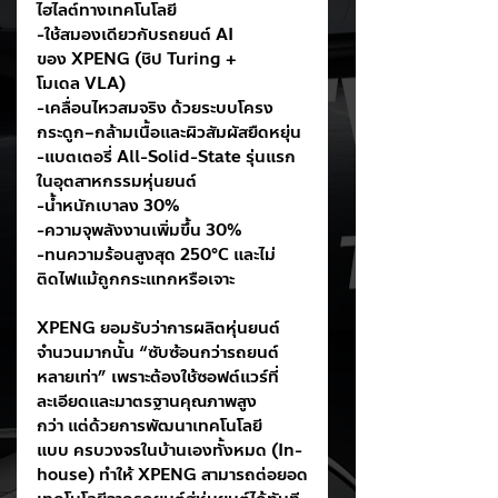
ไฮไลต์ทางเทคโนโลยี
-ใช้สมองเดียวกับรถยนต์ AI 
ของ XPENG (ชิป Turing + 
โมเดล VLA)
-เคลื่อนไหวสมจริง ด้วยระบบโครง
กระดูก–กล้ามเนื้อและผิวสัมผัสยืดหยุ่น
-แบตเตอรี่ All-Solid-State รุ่นแรก
ในอุตสาหกรรมหุ่นยนต์
-น้ำหนักเบาลง 30%
-ความจุพลังงานเพิ่มขึ้น 30%
-ทนความร้อนสูงสุด 250°C และไม่
ติดไฟแม้ถูกกระแทกหรือเจาะ
XPENG ยอมรับว่าการผลิตหุ่นยนต์
จำนวนมากนั้น “ซับซ้อนกว่ารถยนต์
หลายเท่า” เพราะต้องใช้ซอฟต์แวร์ที่
ละเอียดและมาตรฐานคุณภาพสูง
กว่า แต่ด้วยการพัฒนาเทคโนโลยี
แบบ ครบวงจรในบ้านเองทั้งหมด (In-
house) ทำให้ XPENG สามารถต่อยอด