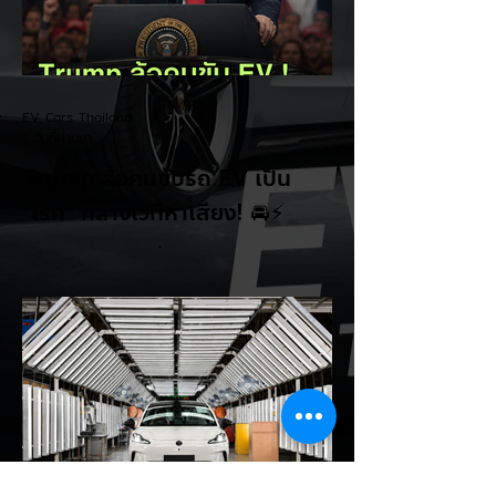
EV Cars Thailand
1 วันที่ผ่านมา
Trump ล้อคนขับรถ EV เป็น
"โรค" กลางเวทีหาเสียง! 🚘⚡
ระหว่างการปราศรัยที่เมืองลาสเวกัส Donald
Trump กลับมาวิจารณ์รถยนต์ไฟฟ้าอีกครั้ง
โดยกล่าวว่าตนเองเป็นผู้ "ยุติ EV Mandate"
พร้อมล้อเลียนผู้ใช้รถยนต์ไฟฟ้าว่าเหมือน "เป็น
โรค" เพราะเริ่มกังวลเรื่องแบตเตอรี่ตั้งแต่ยัง
เหลือไฟจำนวนมาก และคอยมองหาสถานีชาร์จ
อยู่ตลอดเวลา ซึ่งสื่อมองว่าเป็นการพาดพิงถึง
อาการ Range Anxiety หรือความกังวล
เรื่องระยะทางวิ่งของรถ EV Trump ยังระบุว่า
ปัจจุบันรถยนต์ไฟฟ้ามีสัดส่วนเพียง ประมาณ