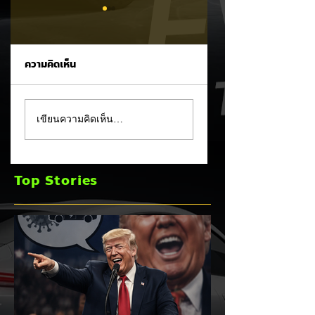
ความคิดเห็น
MG ลั่นกลองรบครึ่งปี
แชมป์ไร้พ่าย!
เขียนความคิดเห็น…
หลัง! ปรับเป้ายอดขาย
TOYOTA กวาดยอด
เพิ่มเป็น 36,000 คัน
จดทะเบียน ก.ค. 69
พร้อมเดินหน้าลงศึก
เฉียด 2 หมื่นคัน คร
Top Stories
ชิงส่วนแบ่งตลาดไฮ
แชมป์อันดับ 1 ในไท
บริด (HEV)