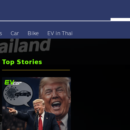
s
Car
Bike
EV in Thai
Top Stories