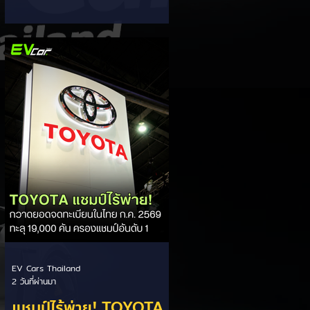
ส่วนแบ่งตลาดไฮบริด
กรรมการผู้จัดการ เผยยอดจดทะเบียน
6 เดือนแรก (ม.ค. - มิ.ย.) โตพุ่ง 67%
(HEV)
แตะ 16,920 คัน พร้อมส่งสัญญาณ
ปรับเป้าหมายยอดขายรวมปีนี้เพิ่มขึ้นเป็น
36,000 คัน จากเดิมตั้งไว้ 30,000
คัน โดยพร้อมเร่งส่งมอบรถค้างสต็อก
(Back Order) ทั้งหมดในระยะเวลาอัน
สั้น - ปรับเป้าเติบโต & เคลียร์ Back
Order: ยอดขายครึ่งปีแรกที่เติบโตสูง
ถึง 67% ประกอบกับการแก้ไขปัญหา
การนำเข้าชิ้นส่วนจากสถานการณ์
ตึงเครียดในตะว
EV Cars Thailand
2 วันที่ผ่านมา
แชมป์ไร้พ่าย! TOYOTA