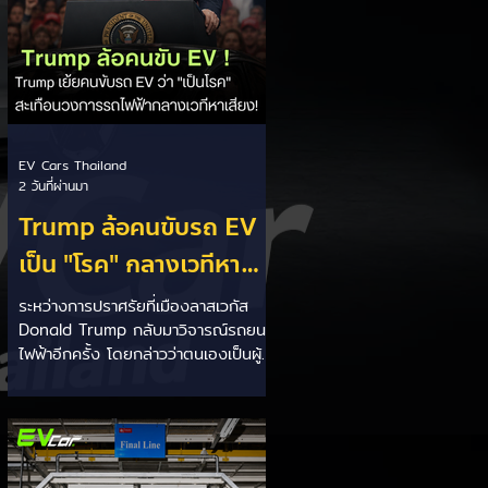
EV Cars Thailand
2 วันที่ผ่านมา
Trump ล้อคนขับรถ EV
เป็น "โรค" กลางเวทีหา
เสียง! 🚘⚡
ระหว่างการปราศรัยที่เมืองลาสเวกัส
Donald Trump กลับมาวิจารณ์รถยนต์
ไฟฟ้าอีกครั้ง โดยกล่าวว่าตนเองเป็นผู้
"ยุติ EV Mandate" พร้อมล้อเลียนผู้
ใช้รถยนต์ไฟฟ้าว่าเหมือน "เป็นโรค"
เพราะเริ่มกังวลเรื่องแบตเตอรี่ตั้งแต่ยัง
เหลือไฟจำนวนมาก และคอยมองหาสถา
นีชาร์จอยู่ตลอดเวลา ซึ่งสื่อมองว่า