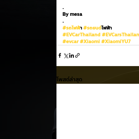
.
By mesa
.
#รถไฟฟ
้า 
#รถยนต
์ไฟฟ้า
#EVCarThailand
#EVCarsThaila
#evcar
#Xiaomi
#XiaomiYU7
โพสต์ล่าสุด