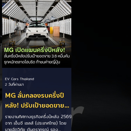
เป็นการพาดพิงถึงอาการ Range
Anxiety หรือความกังวลเรื่องระยะทาง
วิ่งของรถ EV Trump ยังระบุว่า
ปัจจุบันรถยนต์ไฟฟ้ามีสัดส่วนเพียง
ประมาณ 7% ของยอดขายรถใหม่ใน
สหรัฐฯ และใช้ตัวเลขนี้เป็นเหตุผล
ประกอบว่า...
EV Cars Thailand
2 วันที่ผ่านมา
MG ลั่นกลองรบครึ่งปี
หลัง! ปรับเป้ายอดขาย
เพิ่มเป็น 36,000 คัน
รายงานทิศทางธุรกิจครึ่งปีหลัง 2569
จาก เอ็มจี เซลส์ (ประเทศไทย) โดย
พร้อมเดินหน้าลงศึกชิง
นายฉัตวิทัย ตันตราภรณ์ รอง