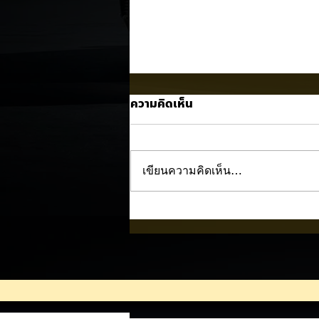
ความคิดเห็น
เขียนความคิดเห็น…
Nissan NX7 EV เผยภาพทีเซอ
แรก! 🚘⚡