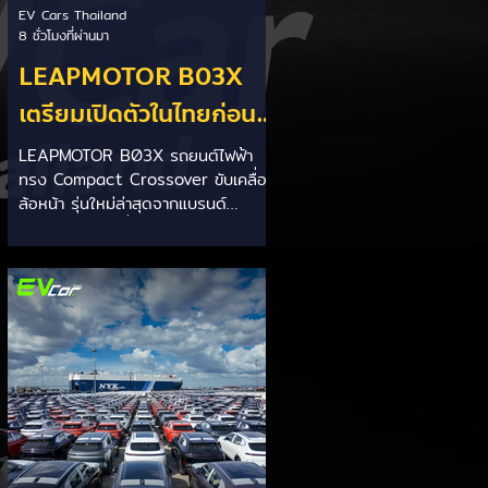
EV Cars Thailand
8 ชั่วโมงที่ผ่านมา
LEAPMOTOR B03X
เตรียมเปิดตัวในไทยก่อน
Motor Expo 2026! ครอ
LEAPMOTOR B03X รถยนต์ไฟฟ้า
ทรง Compact Crossover ขับเคลื่อน
สโอเวอร์ไฟฟ้าขนาด
ล้อหน้า รุ่นใหม่ล่าสุดจากแบรนด์
กะทัดรัด ลุ้นสเปคและรา
LEAPMOTOR ที่เตรียมเปิดตัวใน
ประเทศไทยก่อนช่วงงาน MOTOR
คาเร็วๆ นี้
EXPO 2026 โดย B03X ถือเป็นรถ
EV ไซส์กะทัดรัดที่ชูจุดเด่นเรื่องพื้นที่
ใช้สอยภายในห้องโดยสาร และการ
รองรับเทคโนโลยีชาร์จเร็ว DC Fast
Charge รายละเอียดจากรายงาน (อ้า
งอิงสเปคยุโรป): มิติตัวถังและพื้นที่: ตัว
รถยาว 4,270 มม. กว้าง 1,810 มม.
สูง 1,635 มม. ระยะฐานล้อ 2,605
มม. ความจุสัมภาระท้าย 510 ลิตร (พับ