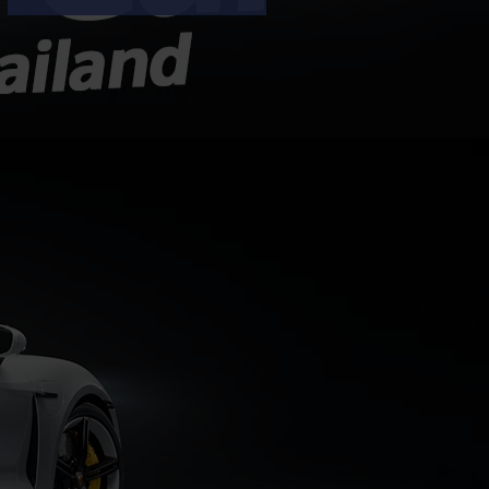
กำไรสุทธิแตะ 1.4 พันล้านเยน (ราว
293 ล้านบาท) เพิ่มขึ้น 100% จากช่วง
เดียวกันของปีก่อน แม้ยอดขายรถยนต์
ทั่วโลกจะลดลง 8% เหลือ 179,000
คัน ซึ่งผลงานที่เติบโตได้ดีเป็นผลมาจาก
การฟื้นตัวในตลาดอเมริกาเหนือ และการ
ควบคุมต้นทุนที่มีประสิทธิภาพ กำไรพุ่ง
สวนทางยอดขาย: แม้ยอดขายทั่วโลกจะ
ลดลงจาก 195,000 คัน เหลือ
179,000 คัน (ผลกระทบจาก
ตะวันออกกลางและตลาดอาเซียนชะลอ
ตัว)...