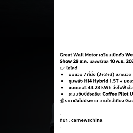
Great Wall Motor เตรียมเปิดตัว 
We
Show 29 ส.ค.
 และพรีเซล 
10 ก.ย. 20
👉 ไฮไลต์
มินิแวน 7 ที่นั่ง (2+2+3) เบาะนวด
ขุมพลัง 
Hi4 Hybrid
 1.5T + มอเต
แบตเตอรี่ 44.28 kWh วิ่งไฟฟ้าล้
ระบบขับขี่อัจฉริยะ 
Coffee Pilot U
💰 ราคายังไม่ประกาศ คาดใกล้เคียง G
.
ที่มา : carnewschina
.