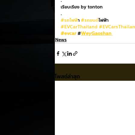
.
เรียบเรียง by tonton
.
#รถไฟฟ
้า 
#รถยนต
์ไฟฟ้า
#EVCarThailand
#EVCarsThaila
#evcar
#
WeyGaoshan 
News
โพสต์ล่าสุด