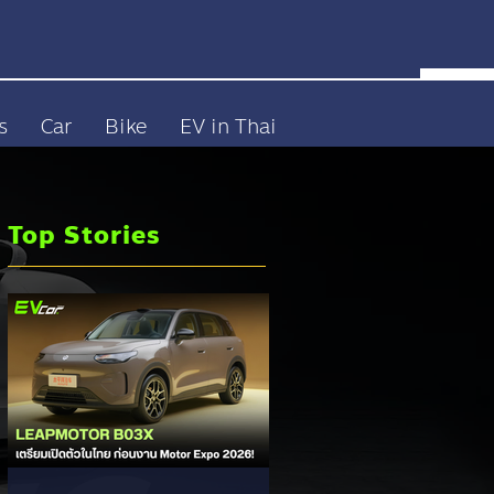
s
Car
Bike
EV in Thai
Top Stories