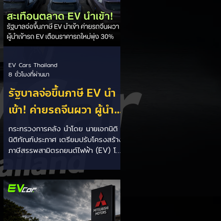
เบาะเพิ่มเป็น 1,605 ลิตร)...
EV Cars Thailand
8 ชั่วโมงที่ผ่านมา
รัฐบาลจ่อขึ้นภาษี EV นำ
เข้า! ค่ายรถจีนผวา ผู้นำ
เข้ารถ EV เตือนราคารถ
กระทรวงการคลัง นำโดย นายเอกนิติ
นิติทัณฑ์ประภาศ เตรียมปรับโครงสร้าง
ใหม่พุ่ง 30%
ภาษีสรรพสามิตรถยนต์ไฟฟ้า (EV) โดย
จ่อปรับขึ้นอัตราภาษีสำหรับรถยนต์ EV
นำเข้า (CBU) จากค่ายที่ไม่มีโรงงาน
ผลิตในไทย ขณะเดียวกันจะมอบสิทธิ
ประโยชน์ทางภาษีที่เหนือกว่าให้กับผู้
ประกอบการที่เข้ามาตั้งโรงงานผลิตและ
ใช้เครือข่ายซัพพลายเชนชิ้นส่วนใน