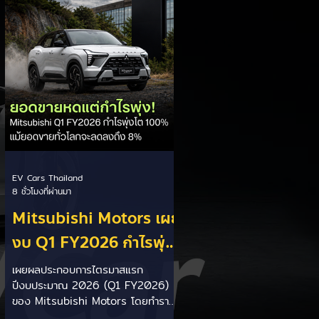
ประเทศ โดยเตรียมเสนอ ครม.
พิจารณาภายในเดือนกันยายน 2569 นี้
ให้สิทธิประโยชน์คนตั้งโรงงาน: รัฐบาล
เน้นสร้างความเท่าเทียมและกระตุ้นการ
ลงทุนในประเทศ โดยให้สิทธิประโยชน์ดี
กว่าแก่ผู้
EV Cars Thailand
8 ชั่วโมงที่ผ่านมา
Mitsubishi Motors เผย
งบ Q1 FY2026 กำไรพุ่ง
โต 100% แม้ยอดขายโลก
เผยผลประกอบการไตรมาสแรก
ปีงบประมาณ 2026 (Q1 FY2026)
ลด 8% เร่งส่ง Pajero
ของ Mitsubishi Motors โดยทำราย
ใหม่และบุก HEV
ได้สุทธิ 619.9 พันล้านเยน พร้อมทำ