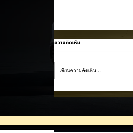
ความคิดเห็น
เขียนความคิดเห็น…
LEAPMOTOR B03X เตรียมเป
ตัวในไทยก่อน Motor Expo
2026! ครอสโอเวอร์ไฟฟ้าขนา
กะทัดรัด ลุ้นสเปคและราคาเร็วๆ 