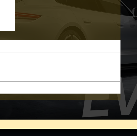
ิด
ด
นี้