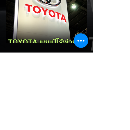
67% แตะ 16,920 คัน พร้อมส่งสัญญาณ
ปรับเป้าหมายยอดขายรวมปีนี้เพิ่มขึ้นเป็น
36,000 คัน จากเดิมตั้งไว้ 30,000 คัน โดย
พร้อมเร่งส่งมอบรถค้างสต็อก (Back Order)
ทั้งหมดในระยะเวลาอันสั้น - ปรับเป้าเติบโต &
เคลียร์ Back Order: ยอดขายครึ่งปีแรกที่
เติบโตสูงถึง 67% ประกอบกับการแก้ไขปัญหา
การนำเข้าชิ้นส่วนจากสถานการณ์ตึงเครียดใน
EV Cars Thailand
ตะว
2 ชั่วโมงที่ผ่านมา
แชมป์ไร้พ่าย! TOYOTA กวาด
ยอดจดทะเบียน ก.ค. 69 เฉียด 2
หมื่นคัน ครองแชมป์อันดับ 1 ใน
ไทย
รายงานสถิติยอดจดทะเบียนรถยนต์ใน
ประเทศไทย ประจำเดือนกรกฎาคม 2569 เผย
ยอดจดทะเบียนรวมทุกประเภทอยู่ที่ 58,402
คัน โดยค่ายยักษ์ใหญ่สัญชาติญี่ปุ่นอย่าง
TOYOTA ยังคงสร้างผลงานได้อย่างยอดเยี่ยม