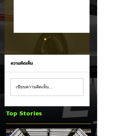
ความคิดเห็น
แชมป์ไร้พ่าย!
Tesla Model 3 กว
เขียนความคิดเห็น…
TOYOTA กวาดยอด
สัดส่วนเกือบครึ่ง!
จดทะเบียน ก.ค. 69
ครองแชมป์ยอดขาย
เฉียด 2 หมื่นคัน ครอง
C-Segment
Top Stories
แชมป์อันดับ 1 ในไทย
มิถุนายน 2026 เป็น
เดือนที่ 2 ติดต่อกัน