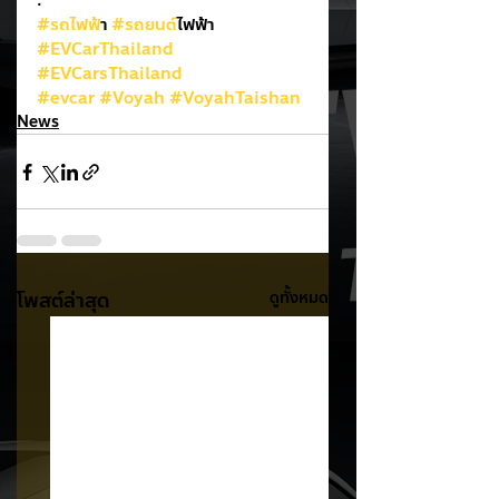
.
#รถไฟฟ
้า 
#รถยนต
์ไฟฟ้า
#EVCarThailand
#EVCarsThailand
#evcar
#Voyah
#VoyahTaishan
News
โพสต์ล่าสุด
ดูทั้งหมด