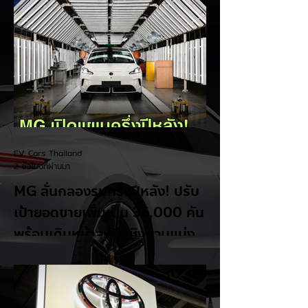
EV Cars Thailand
2 ชั่วโมงที่ผ่านมา
MG ลั่นกลองรบครึ่งปีหลัง! ปรับ
เป้ายอดขายเพิ่มเป็น 36,000 คัน
พร้อมเดินหน้าลงศึกชิงส่วนแบ่ง
ตลาดไฮบริด (HEV)
รายงานทิศทางธุรกิจครึ่งปีหลัง 2569 จาก
เอ็มจี เซลส์ (ประเทศไทย) โดย นายฉัตวิทัย ตัน
ตราภรณ์ รองกรรมการผู้จัดการ เผยยอดจด
ทะเบียน 6 เดือนแรก (ม.ค. - มิ.ย.) โตพุ่ง