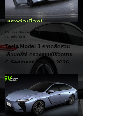
EV Cars Thailand
14 นาทีที่ผ่านมา
Tesla Model 3 กวาดสัดส่วน
เกือบครึ่ง! ครองแชมป์ยอดขาย
C-Segment มิถุนายน 2026
เป็นเดือนที่ 2 ติดต่อกัน
รายงานสถิติยอดขายรถยนต์กลุ่มคอมแพกต์ซี
ดาน (C-Segment) ในประเทศไทย ประจำ
เดือนมิถุนายน 2026 เผยยอดขายรวมทั้งกลุ่ม
อยู่ที่ 1,328 คัน โดย Tesla Model 3
สามารถทำยอดส่งมอบได้อย่างโดดเด่น และ
กลายเป็นหัวหอกหลักของกลุ่มรถยนต์ไฟฟ้าใน
ตลาดนี้ - ครองอันดับ 1 ต่อเนื่อง 2 เดือน:
ยึดตำแหน่งแชมป์ยอดขายรถยนต์ C-