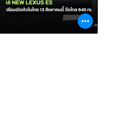
Segment ในไทยติดต่อกันเป็นเดือนที่ 2
(พฤษภาคม - มิถุนายน 2026) - กวาดส่วน
แบ่งเกือบครึ่งเค้ก: ทำยอดส่งมอบได้สูงถึง
647 คัน คิดเป็นสัดส่วน 48.7% ของยอดขาย
EV Cars Thailand
รวมทั้งกลุ่ม - ดันสัดส่วน BE
38 นาทีที่ผ่านมา
All NEW Lexus ES เจนใหม่
(นำเข้า CBU ญี่ปุ่น) ลุยเปิดตัวใน
ไทย 13 สิงหาคมนี้ จัดเต็มทั้ง
HEV และ EV 100%
Lexus ประเทศไทย เตรียมเปิดตัวรถยนต์ซีดาน
หรูระดับพรีเมียม All NEW Lexus ES อย่าง
เป็นทางการในวันที่ 13 สิงหาคมนี้ โดยเป็นการ
นำเข้าทั้งคัน (CBU) จากโรงงานในประเทศ
ญี่ปุ่น มาพร้อมตัวเลือกขุมพลังที่ตอบโจทย์ทั้ง
สายไฮบริด (HEV) และครั้งแรกกับการเปิดตัว
ไลน์อัปไฟฟ้า 100% (BEV) 3 ทางเลือกขุม
พลังครบครัน: - ES 350h (HEV):
เครื่องยนต์เบนซินทำงานร่วมกับมอเตอร์ไฟฟ้า
ไฮบริดเจเนอเรชันใหม่ ให้ความเร็วสูงสุด 195