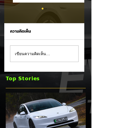
ความคิดเห็น
All NEW Lexus ES
ระทึกกลางไทเป!
เขียนความคิดเห็น…
เจนใหม่ (นำเข้า CBU
Toyota bZ4X ไฟลุ
ญี่ปุ่น) ลุยเปิดตัวใน
ไหม้แบตเตอรี่ขณะ
ไทย 13 สิงหาคมนี้ จัด
ชาร์จใต้สะพานยก
Top Stories
เต็มทั้ง HEV และ EV
ระดับ รอดไร้เจ็บ
100%