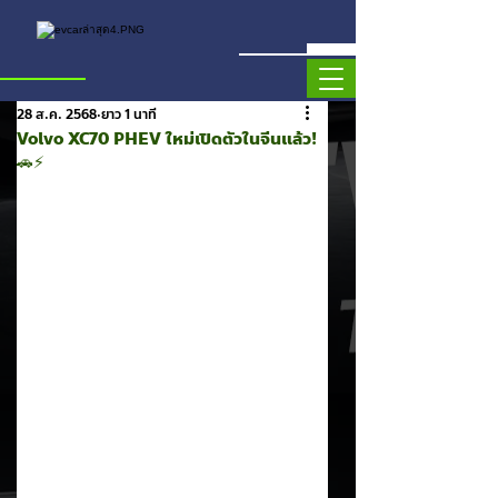
28 ส.ค. 2568
ยาว 1 นาที
Volvo XC70 PHEV ใหม่เปิดตัวในจีนแล้ว!
🚗⚡️