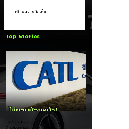
XPENG X9 แรงจัด!
MG 07 เผยโฉม
เขียนความคิดเห็น…
พุ่งขึ้นอันดับ 2 ยอด
สปอร์ตคูเป้ฟาสต์แบ็
จดทะเบียน MPV
คบนเว็บหลัก ชูขุม
ประตูสไลด์ เดือน ก.ค.
พลัง PHEV ชาร์จไฟ
Top Stories
2026
วิ่งไกลสุด 245 กม.
พร้อมทางเลือก EV
แบตเตอรี่กึ่งของแข็
EV Cars Thailand
5 ชั่วโมงที่ผ่านมา