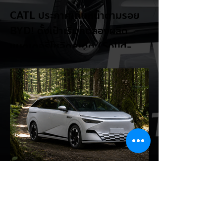
CATL ประกาศเดินหน้าตามรอย
BYD! ตั้งเป้าเริ่มทดลองผลิต
แบตเตอรี่โซลิดสเตต (Solid-
State Battery) ในปี 2027
รายงานจาก CarNewsChina เผยว่า สอง
ยักษ์ใหญ่ผู้ผลิตแบตเตอรี่และรถยนต์ไฟฟ้าของ
จีนอย่าง CATL และ BYD กำลังเดินหน้าเข้าสู่
ยุคใหม่ของแบตเตอรี่สถานะของแข็ง (Solid-
State Battery: SSB) อย่างเต็มตัว โดยหลัง
จากที่ BYD ได้ยื่นจดสิทธิบัตรแบตเตอรี่โซลิดส
เตตใหม่ 6 ฉบับ ทาง CATL ก็ได้ออกมายืนยัน
แผนการเตรียมเริ่มเดินสายการผลิตทดลอง
(Pilot/Trial Production) แบตเตอรี่โซลิดส
เตตขนาดเล็กในปี 2027 เช่นเดียวกัน การตอบ
รับของ CATL ต่อผู้ลงนักลงทุน: CATL ระบุใน
การตอบคำถามนักลงทุนว่า บริษัทก้าวหน้าใน
EV Cars Thailand
เทค
6 ชั่วโมงที่ผ่านมา
XPENG X9 แรงจัด! พุ่งขึ้น