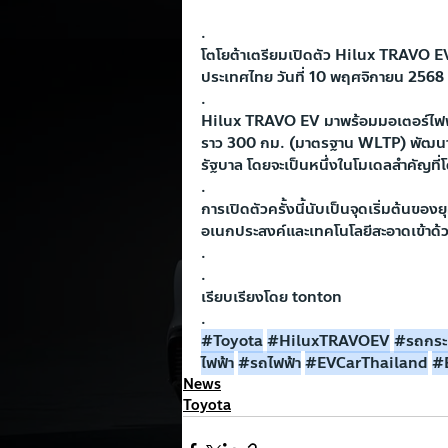
.
โตโยต้าเตรียมเปิดตัว Hilux TRAVO 
ประเทศไทย วันที่ 10 พฤศจิกายน 2568
.
Hilux TRAVO EV มาพร้อมมอเตอร์ไฟฟ้า
ราว 300 กม. (มาตรฐาน WLTP) พัฒนา
รัฐบาล โดยจะเป็นหนึ่งในโมเดลสำคัญที
.
การเปิดตัวครั้งนี้นับเป็นจุดเริ่มต้นข
อเนกประสงค์และเทคโนโลยีสะอาดเข้าด้
.
.
เรียบเรียงโดย tonton
.
#Toyota
#HiluxTRAVOEV
#รถกระ
ไฟฟ
้า
#รถไฟฟ
้า
#EVCarThailand
#
News
Toyota