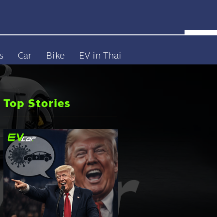
s
Car
Bike
EV in Thai
Top Stories