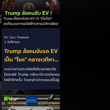
EV Cars Thailand
2 วันที่ผ่านมา
Trump ล้อคนขับรถ EV
เป็น "โรค" กลางเวทีหา
เสียง! 🚘⚡
ระหว่างการปราศรัยที่เมืองลาสเวกัส
Donald Trump กลับมาวิจารณ์รถยนต์
ไฟฟ้าอีกครั้ง โดยกล่าวว่าตนเองเป็นผู้
"ยุติ EV Mandate" พร้อมล้อเลียนผู้
ใช้รถยนต์ไฟฟ้าว่าเหมือน "เป็นโรค"
เพราะเริ่มกังวลเรื่องแบตเตอรี่ตั้งแต่ยัง
เหลือไฟจำนวนมาก และคอยมองหาสถา
นีชาร์จอยู่ตลอดเวลา ซึ่งสื่อมองว่า