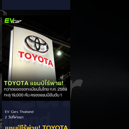
ส่วนแบ่งตลาดไฮบริด
กรรมการผู้จัดการ เผยยอดจดทะเบียน
6 เดือนแรก (ม.ค. - มิ.ย.) โตพุ่ง 67%
(HEV)
แตะ 16,920 คัน พร้อมส่งสัญญาณ
ปรับเป้าหมายยอดขายรวมปีนี้เพิ่มขึ้นเป็น
36,000 คัน จากเดิมตั้งไว้ 30,000
คัน โดยพร้อมเร่งส่งมอบรถค้างสต็อก
(Back Order) ทั้งหมดในระยะเวลาอัน
สั้น - ปรับเป้าเติบโต & เคลียร์ Back
Order: ยอดขายครึ่งปีแรกที่เติบโตสูง
ถึง 67% ประกอบกับการแก้ไขปัญหา
การนำเข้าชิ้นส่วนจากสถานการณ์
ตึงเครียดในตะว
EV Cars Thailand
2 วันที่ผ่านมา
แชมป์ไร้พ่าย! TOYOTA