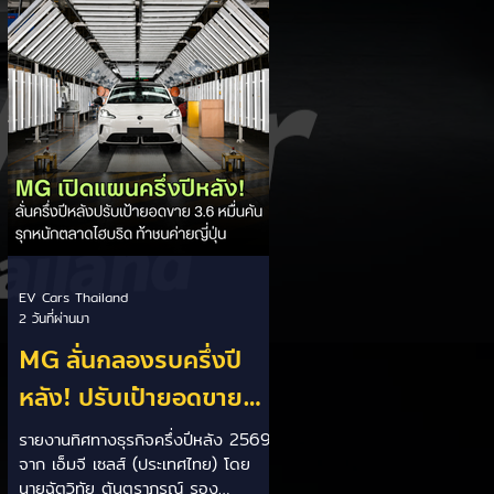
เป็นการพาดพิงถึงอาการ Range
Anxiety หรือความกังวลเรื่องระยะทาง
วิ่งของรถ EV Trump ยังระบุว่า
ปัจจุบันรถยนต์ไฟฟ้ามีสัดส่วนเพียง
ประมาณ 7% ของยอดขายรถใหม่ใน
สหรัฐฯ และใช้ตัวเลขนี้เป็นเหตุผล
ประกอบว่า...
EV Cars Thailand
2 วันที่ผ่านมา
MG ลั่นกลองรบครึ่งปี
หลัง! ปรับเป้ายอดขาย
เพิ่มเป็น 36,000 คัน
รายงานทิศทางธุรกิจครึ่งปีหลัง 2569
จาก เอ็มจี เซลส์ (ประเทศไทย) โดย
พร้อมเดินหน้าลงศึกชิง
นายฉัตวิทัย ตันตราภรณ์ รอง