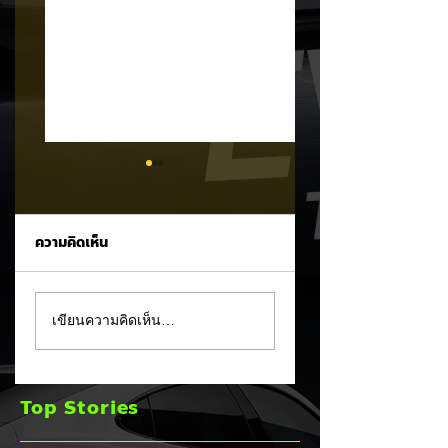
ความคิดเห็น
Trump ล้อคนขับรถ
MG ลั่นกลองรบครึ่ง
เขียนความคิดเห็น…
EV เป็น "โรค" กลาง
หลัง! ปรับเป้ายอดข
เวทีหาเสียง! 🚘⚡
เพิ่มเป็น 36,000 คั
พร้อมเดินหน้าลงศึก
Top Stories
ชิงส่วนแบ่งตลาดไฮ
บริด (HEV)