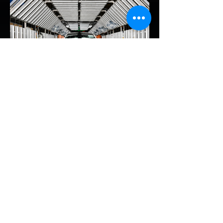
พร้อมล้อเลียนผู้ใช้รถยนต์ไฟฟ้าว่าเหมือน "เป็น
โรค" เพราะเริ่มกังวลเรื่องแบตเตอรี่ตั้งแต่ยัง
เหลือไฟจำนวนมาก และคอยมองหาสถานีชาร์จ
อยู่ตลอดเวลา ซึ่งสื่อมองว่าเป็นการพาดพิงถึง
อาการ Range Anxiety หรือความกังวล
เรื่องระยะทางวิ่งของรถ EV Trump ยังระบุว่า
ปัจจุบันรถยนต์ไฟฟ้ามีสัดส่วนเพียง ประมาณ
7% ของยอดขายรถใหม่ในสหรัฐฯ และใช้
ตัวเลขนี้เป็นเหตุผลประกอบว่า...
EV Cars Thailand
1 วันที่ผ่านมา
MG ลั่นกลองรบครึ่งปีหลัง! ปรับ
เป้ายอดขายเพิ่มเป็น 36,000 คัน
พร้อมเดินหน้าลงศึกชิงส่วนแบ่ง
ตลาดไฮบริด (HEV)
รายงานทิศทางธุรกิจครึ่งปีหลัง 2569 จาก
เอ็มจี เซลส์ (ประเทศไทย) โดย นายฉัตวิทัย ตัน
ตราภรณ์ รองกรรมการผู้จัดการ เผยยอดจด
ทะเบียน 6 เดือนแรก (ม.ค. - มิ.ย.) โตพุ่ง