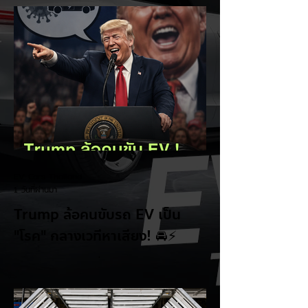
EV Cars Thailand
1 วันที่ผ่านมา
Trump ล้อคนขับรถ EV เป็น
"โรค" กลางเวทีหาเสียง! 🚘⚡
ระหว่างการปราศรัยที่เมืองลาสเวกัส Donald
Trump กลับมาวิจารณ์รถยนต์ไฟฟ้าอีกครั้ง
โดยกล่าวว่าตนเองเป็นผู้ "ยุติ EV Mandate"