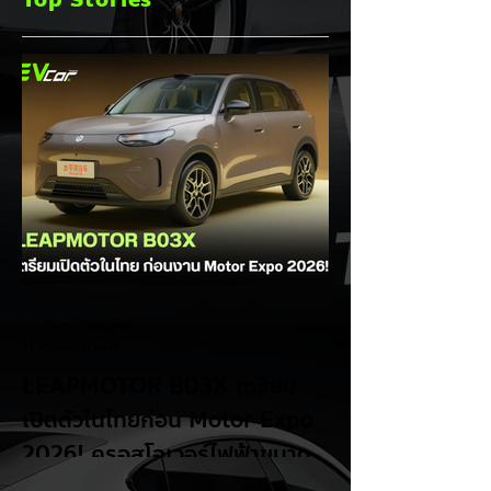
เร่งส่ง Pajero ใหม่
และบุก HEV
EV Cars Thailand
11 ชั่วโมงที่ผ่านมา
LEAPMOTOR B03X เตรียม
เปิดตัวในไทยก่อน Motor Expo
2026! ครอสโอเวอร์ไฟฟ้าขนาด
กะทัดรัด ลุ้นสเปคและราคาเร็วๆ นี้