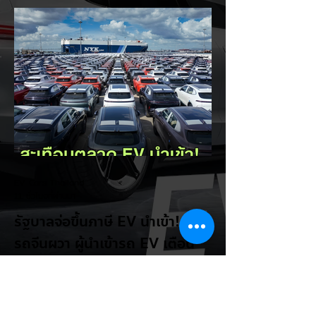
LEAPMOTOR B03X รถยนต์ไฟฟ้าทรง
Compact Crossover ขับเคลื่อนล้อหน้า รุ่น
ใหม่ล่าสุดจากแบรนด์ LEAPMOTOR ที่เตรียม
เปิดตัวในประเทศไทยก่อนช่วงงาน MOTOR
EXPO 2026 โดย B03X ถือเป็นรถ EV ไซส์
กะทัดรัดที่ชูจุดเด่นเรื่องพื้นที่ใช้สอยภายในห้อง
โดยสาร และการรองรับเทคโนโลยีชาร์จเร็ว DC
Fast Charge รายละเอียดจากรายงาน (อ้า
งอิงสเปคยุโรป): มิติตัวถังและพื้นที่: ตัวรถยาว
4,270 มม. กว้าง 1,810 มม. สูง 1,635 มม.
ระยะฐานล้อ 2,605 มม. ความจุสัมภาระท้าย
510 ลิตร (พับเบาะเพิ่มเป็น 1,605 ลิตร)...
EV Cars Thailand
11 ชั่วโมงที่ผ่านมา
รัฐบาลจ่อขึ้นภาษี EV นำเข้า! ค่าย
รถจีนผวา ผู้นำเข้ารถ EV เตือน
ราคารถใหม่พุ่ง 30%
กระทรวงการคลัง นำโดย นายเอกนิติ นิติทัณฑ์
ประภาศ เตรียมปรับโครงสร้างภาษีสรรพสามิต