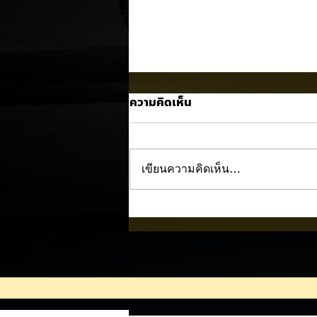
ความคิดเห็น
เขียนความคิดเห็น…
Trump ล้อคนขับรถ EV เป็น
"โรค" กลางเวทีหาเสียง! 🚘⚡