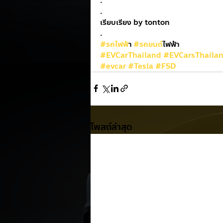
.
.
เรียบเรียง by tonton
.
#รถไฟฟ
้า 
#รถยนต
์ไฟฟ้า
#EVCarThailand
#EVCarsThaila
#evcar
#Tesla
#FSD
โพสต์ล่าสุด