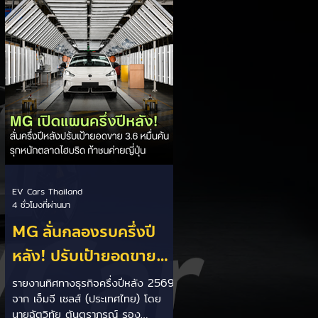
เป็นการพาดพิงถึงอาการ Range
Anxiety หรือความกังวลเรื่องระยะทาง
วิ่งของรถ EV Trump ยังระบุว่า
ปัจจุบันรถยนต์ไฟฟ้ามีสัดส่วนเพียง
ประมาณ 7% ของยอดขายรถใหม่ใน
สหรัฐฯ และใช้ตัวเลขนี้เป็นเหตุผล
ประกอบว่า...
EV Cars Thailand
4 ชั่วโมงที่ผ่านมา
MG ลั่นกลองรบครึ่งปี
หลัง! ปรับเป้ายอดขาย
เพิ่มเป็น 36,000 คัน
รายงานทิศทางธุรกิจครึ่งปีหลัง 2569
จาก เอ็มจี เซลส์ (ประเทศไทย) โดย
พร้อมเดินหน้าลงศึกชิง
นายฉัตวิทัย ตันตราภรณ์ รอง