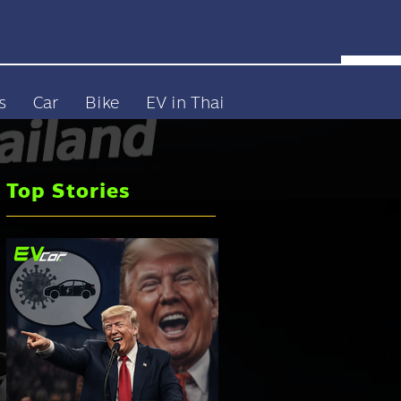
s
Car
Bike
EV in Thai
Top Stories