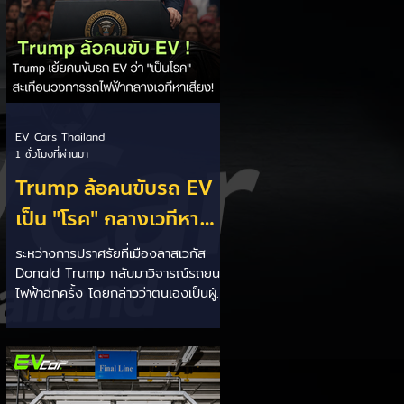
EV Cars Thailand
1 ชั่วโมงที่ผ่านมา
Trump ล้อคนขับรถ EV
เป็น "โรค" กลางเวทีหา
เสียง! 🚘⚡
ระหว่างการปราศรัยที่เมืองลาสเวกัส
Donald Trump กลับมาวิจารณ์รถยนต์
ไฟฟ้าอีกครั้ง โดยกล่าวว่าตนเองเป็นผู้
"ยุติ EV Mandate" พร้อมล้อเลียนผู้
ใช้รถยนต์ไฟฟ้าว่าเหมือน "เป็นโรค"
เพราะเริ่มกังวลเรื่องแบตเตอรี่ตั้งแต่ยัง
เหลือไฟจำนวนมาก และคอยมองหาสถา
นีชาร์จอยู่ตลอดเวลา ซึ่งสื่อมองว่า