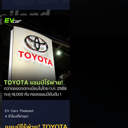
ส่วนแบ่งตลาดไฮบริด
กรรมการผู้จัดการ เผยยอดจดทะเบียน
6 เดือนแรก (ม.ค. - มิ.ย.) โตพุ่ง 67%
(HEV)
แตะ 16,920 คัน พร้อมส่งสัญญาณ
ปรับเป้าหมายยอดขายรวมปีนี้เพิ่มขึ้นเป็น
36,000 คัน จากเดิมตั้งไว้ 30,000
คัน โดยพร้อมเร่งส่งมอบรถค้างสต็อก
(Back Order) ทั้งหมดในระยะเวลาอัน
สั้น - ปรับเป้าเติบโต & เคลียร์ Back
Order: ยอดขายครึ่งปีแรกที่เติบโตสูง
ถึง 67% ประกอบกับการแก้ไขปัญหา
การนำเข้าชิ้นส่วนจากสถานการณ์
ตึงเครียดในตะว
EV Cars Thailand
4 ชั่วโมงที่ผ่านมา
แชมป์ไร้พ่าย! TOYOTA