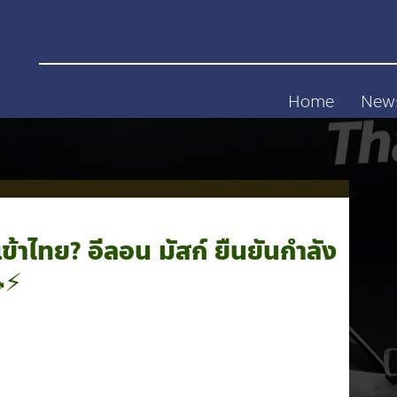
Home
New
้าไทย? อีลอน มัสก์ ยืนยันกำลัง
⚡️