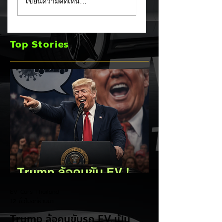
เขียนความคิดเห็น…
EV เป็น "โรค" กลาง
หลัง! ปรับเป้ายอดข
เวทีหาเสียง! 🚘⚡
เพิ่มเป็น 36,000 คั
พร้อมเดินหน้าลงศึก
Top Stories
ชิงส่วนแบ่งตลาดไฮ
บริด (HEV)
EV Cars Thailand
12 ชั่วโมงที่ผ่านมา
Trump ล้อคนขับรถ EV เป็น