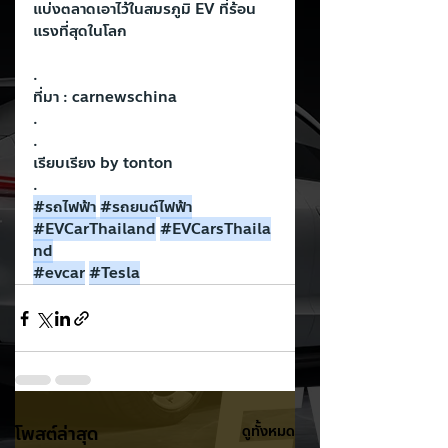
แบ่งตลาดเอาไว้ในสมรภูมิ EV ที่ร้อน
แรงที่สุดในโลก
.
ที่มา : carnewschina
.
.
เรียบเรียง by tonton
.
#รถไฟฟ
้า
#รถยนต
์ไฟฟ้า
#EVCarThailand
#EVCarsThaila
nd
#evcar
#Tesla
โพสต์ล่าสุด
ดูทั้งหมด