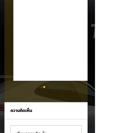
ความคิดเห็น
Trump ล้อคนขับรถ
MG ลั่นกลองรบครึ่ง