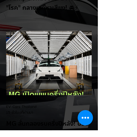
"โรค" กลางเวทีหาเสียง! 🚘⚡
ระหว่างการปราศรัยที่เมืองลาสเวกัส Donald
Trump กลับมาวิจารณ์รถยนต์ไฟฟ้าอีกครั้ง
โดยกล่าวว่าตนเองเป็นผู้ "ยุติ EV Mandate"
พร้อมล้อเลียนผู้ใช้รถยนต์ไฟฟ้าว่าเหมือน "เป็น
โรค" เพราะเริ่มกังวลเรื่องแบตเตอรี่ตั้งแต่ยัง
เหลือไฟจำนวนมาก และคอยมองหาสถานีชาร์จ
อยู่ตลอดเวลา ซึ่งสื่อมองว่าเป็นการพาดพิงถึง
อาการ Range Anxiety หรือความกังวล
เรื่องระยะทางวิ่งของรถ EV Trump ยังระบุว่า
ปัจจุบันรถยนต์ไฟฟ้ามีสัดส่วนเพียง ประมาณ
7% ของยอดขายรถใหม่ในสหรัฐฯ และใช้
ตัวเลขนี้เป็นเหตุผลประกอบว่า...
EV Cars Thailand
15 ชั่วโมงที่ผ่านมา
MG ลั่นกลองรบครึ่งปีหลัง! ปรับ
เป้ายอดขายเพิ่มเป็น 36,000 คัน