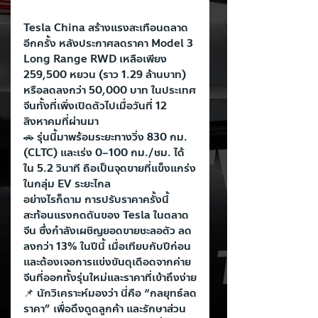
Tesla China สร้างแรงสะเทือนตลาด
อีกครั้ง หลังประกาศลดราคา Model 3 
Long Range RWD เหลือเพียง 
259,500 หยวน (ราว 1.29 ล้านบาท) 
หรือลดลงกว่า 50,000 บาท ในประเทศ
จีนทั้งที่เพิ่งเปิดตัวไปเมื่อวันที่ 12 
สิงหาคมที่ผ่านมา
🚗 รุ่นนี้มาพร้อมระยะทางวิ่ง 830 กม. 
(CLTC) และเร่ง 0–100 กม./ชม. ได้
ใน 5.2 วินาที ถือเป็นจุดขายที่แข็งแกร่ง
ในกลุ่ม EV ระยะไกล
อย่างไรก็ตาม การปรับราคาครั้งนี้
สะท้อนแรงกดดันของ Tesla ในตลาด
จีน ซึ่งกำลังเผชิญยอดขายชะลอตัว ลด
ลงกว่า 13% ในปีนี้ เมื่อเทียบกับปีก่อน 
และต้องเจอการแข่งขันดุเดือดจากค่าย
จีนที่ออกทั้งรุ่นใหม่และราคาที่เข้าถึงง่าย
📌 นักวิเคราะห์มองว่า นี่คือ “กลยุทธ์ลด
ราคา” เพื่อดึงดูดลูกค้า และรักษาส่วน