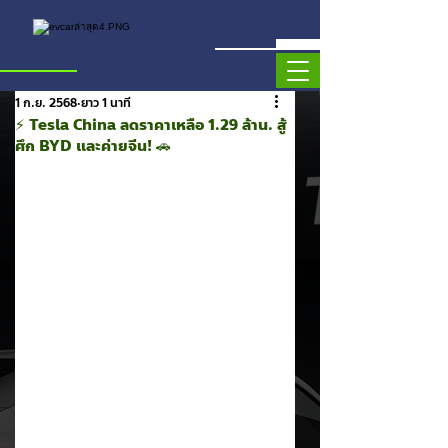
1 ก.ย. 2568
ยาว 1 นาที
⚡️ Tesla China ลดราคาเหลือ 1.29 ล้าน. สู้
ศึก BYD และค่ายจีน! 🚗