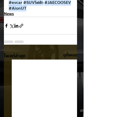
#evcar
#SUVไฟฟ
้า
#JAECOO5EV
#AionUT
News
โพสต์ล่าสุด
ดูทั้งหมด