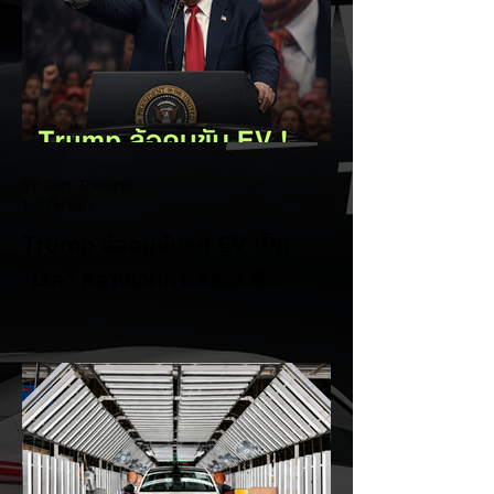
EV Cars Thailand
1 วันที่ผ่านมา
Trump ล้อคนขับรถ EV เป็น
"โรค" กลางเวทีหาเสียง! 🚘⚡
ระหว่างการปราศรัยที่เมืองลาสเวกัส Donald
Trump กลับมาวิจารณ์รถยนต์ไฟฟ้าอีกครั้ง
โดยกล่าวว่าตนเองเป็นผู้ "ยุติ EV Mandate"
พร้อมล้อเลียนผู้ใช้รถยนต์ไฟฟ้าว่าเหมือน "เป็น
โรค" เพราะเริ่มกังวลเรื่องแบตเตอรี่ตั้งแต่ยัง
เหลือไฟจำนวนมาก และคอยมองหาสถานีชาร์จ
อยู่ตลอดเวลา ซึ่งสื่อมองว่าเป็นการพาดพิงถึง
อาการ Range Anxiety หรือความกังวล