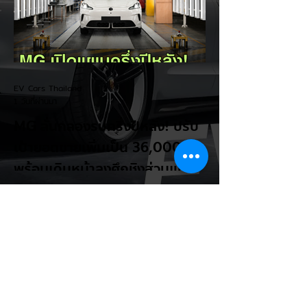
เรื่องระยะทางวิ่งของรถ EV Trump ยังระบุว่า
ปัจจุบันรถยนต์ไฟฟ้ามีสัดส่วนเพียง ประมาณ
7% ของยอดขายรถใหม่ในสหรัฐฯ และใช้
ตัวเลขนี้เป็นเหตุผลประกอบว่า...
EV Cars Thailand
1 วันที่ผ่านมา
MG ลั่นกลองรบครึ่งปีหลัง! ปรับ
เป้ายอดขายเพิ่มเป็น 36,000 คัน
พร้อมเดินหน้าลงศึกชิงส่วนแบ่ง
ตลาดไฮบริด (HEV)
รายงานทิศทางธุรกิจครึ่งปีหลัง 2569 จาก
เอ็มจี เซลส์ (ประเทศไทย) โดย นายฉัตวิทัย ตัน
ตราภรณ์ รองกรรมการผู้จัดการ เผยยอดจด
ทะเบียน 6 เดือนแรก (ม.ค. - มิ.ย.) โตพุ่ง
67% แตะ 16,920 คัน พร้อมส่งสัญญาณ
ปรับเป้าหมายยอดขายรวมปีนี้เพิ่มขึ้นเป็น
36,000 คัน จากเดิมตั้งไว้ 30,000 คัน โดย
พร้อมเร่งส่งมอบรถค้างสต็อก (Back Order)