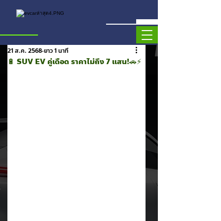
21 ส.ค. 2568
ยาว 1 นาที
🔋 SUV EV คู่เดือด ราคาไม่ถึง 7 แสน!🚗⚡️