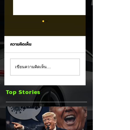
ความคิดเห็น
MG ลั่นกลองรบครึ่งปี
แชมป์ไร้พ่าย!
เขียนความคิดเห็น…
หลัง! ปรับเป้ายอดขาย
TOYOTA กวาดยอด
เพิ่มเป็น 36,000 คัน
จดทะเบียน ก.ค. 69
พร้อมเดินหน้าลงศึก
เฉียด 2 หมื่นคัน คร
Top Stories
ชิงส่วนแบ่งตลาดไฮ
แชมป์อันดับ 1 ในไท
บริด (HEV)