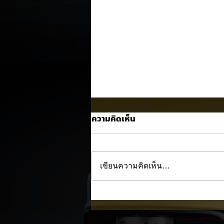
ความคิดเห็น
เขียนความคิดเห็น…
Trump ล้อคนขับรถ EV เป็น
"โรค" กลางเวทีหาเสียง! 🚘⚡