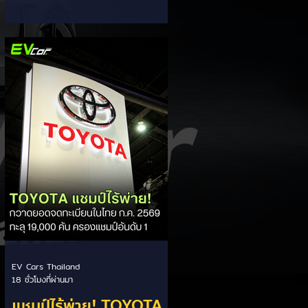
ส่วนแบ่งตลาดไฮบริด
กรรมการผู้จัดการ เผยยอดจดทะเบียน
6 เดือนแรก (ม.ค. - มิ.ย.) โตพุ่ง 67%
(HEV)
แตะ 16,920 คัน พร้อมส่งสัญญาณ
ปรับเป้าหมายยอดขายรวมปีนี้เพิ่มขึ้นเป็น
36,000 คัน จากเดิมตั้งไว้ 30,000
คัน โดยพร้อมเร่งส่งมอบรถค้างสต็อก
(Back Order) ทั้งหมดในระยะเวลาอัน
สั้น - ปรับเป้าเติบโต & เคลียร์ Back
Order: ยอดขายครึ่งปีแรกที่เติบโตสูง
ถึง 67% ประกอบกับการแก้ไขปัญหา
การนำเข้าชิ้นส่วนจากสถานการณ์
ตึงเครียดในตะว
EV Cars Thailand
18 ชั่วโมงที่ผ่านมา
แชมป์ไร้พ่าย! TOYOTA