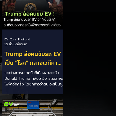
EV Cars Thailand
15 ชั่วโมงที่ผ่านมา
Trump ล้อคนขับรถ EV
เป็น "โรค" กลางเวทีหา
เสียง! 🚘⚡
ระหว่างการปราศรัยที่เมืองลาสเวกัส
Donald Trump กลับมาวิจารณ์รถยนต์
ไฟฟ้าอีกครั้ง โดยกล่าวว่าตนเองเป็นผู้
"ยุติ EV Mandate" พร้อมล้อเลียนผู้
ใช้รถยนต์ไฟฟ้าว่าเหมือน "เป็นโรค"
เพราะเริ่มกังวลเรื่องแบตเตอรี่ตั้งแต่ยัง
เหลือไฟจำนวนมาก และคอยมองหาสถา
นีชาร์จอยู่ตลอดเวลา ซึ่งสื่อมองว่า