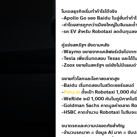
โมเดลธุรกิจเริ่มทำกำไรได้จริง
-Apollo Go ของ Baidu ในอู่ฮั่นทำกำไร
-ค่าโดยสารถูกกว่าเมืองใหญ่ในจีนและต่
-รถ EV สำหรับ Robotaxi ลดต้นทุนล
คู่แข่งสหรัฐฯ ยังตามหลัง
-Waymo ขยายจากแคลิฟอร์เนียไปเทกซ
-Tesla เพิ่งเริ่มทดสอบ Texas และได
-Zoox ขยายในสหรัฐฯ แต่ยังไม่มีแผนต
ขยายทั่วโลกและโอกาสตลาดสูง
-Baidu เริ่มทดสอบในสวิตเซอร์แลนด์
-
Pony.ai
 ตั้งเป้า Robotaxi 1,000 
-WeRide จะมี 1,000 คันในภูมิภาคในปี
-Goldman Sachs คาดมูลค่าตลาด Rob
-HSBC คาดจำนวน Robotaxi ในจีนจะเพ
ขนาดรถและความปลอดภัยสำคัญ
-จำนวนรถมาก = ข้อมูล AI มาก = ขับป