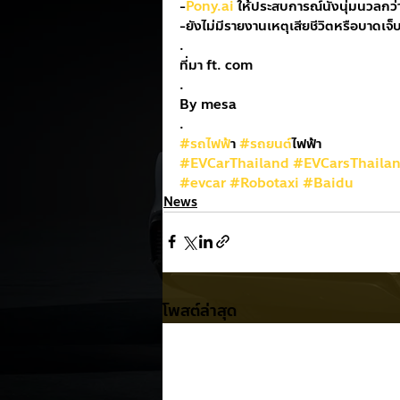
-
Pony.ai
 ให้ประสบการณ์นั่งนุ่มนวลกว
-ยังไม่มีรายงานเหตุเสียชีวิตหรือบาดเจ
.
ที่มา ft. com
.
By mesa
.
#รถไฟฟ
้า 
#รถยนต
์ไฟฟ้า
#EVCarThailand
#EVCarsThaila
#evcar
#Robotaxi
#Baidu
News
โพสต์ล่าสุด