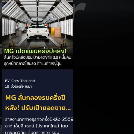
เป็นการพาดพิงถึงอาการ Range
Anxiety หรือความกังวลเรื่องระยะทาง
วิ่งของรถ EV Trump ยังระบุว่า
ปัจจุบันรถยนต์ไฟฟ้ามีสัดส่วนเพียง
ประมาณ 7% ของยอดขายรถใหม่ใน
สหรัฐฯ และใช้ตัวเลขนี้เป็นเหตุผล
ประกอบว่า...
EV Cars Thailand
18 ชั่วโมงที่ผ่านมา
MG ลั่นกลองรบครึ่งปี
หลัง! ปรับเป้ายอดขาย
เพิ่มเป็น 36,000 คัน
รายงานทิศทางธุรกิจครึ่งปีหลัง 2569
จาก เอ็มจี เซลส์ (ประเทศไทย) โดย
พร้อมเดินหน้าลงศึกชิง
นายฉัตวิทัย ตันตราภรณ์ รอง