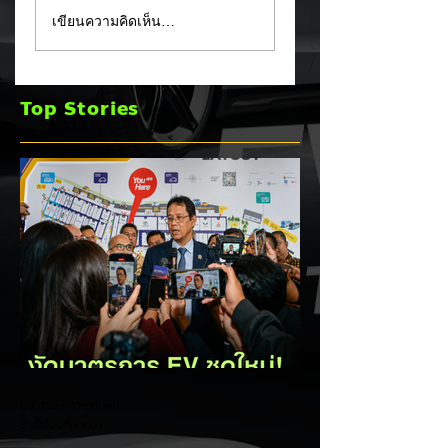
Tesla ยอมรับ!
อินโดนีเซียเตรียมอัด
เขียนความคิดเห็น…
Cybertruck เจอ
มาตรการ EV
ปัญหา PCS พร้อม
Incentive ชุดใหม่!
ขยายประกันยาว 8 ปี
บีบตั้งโรงงานและเพิ
Top Stories
240,000 กม. 🚗⚡
Local Content ชิง
ฐานผลิตแข่งกับไทย
EV Cars Thailand
3 ชั่วโมงที่ผ่านมา