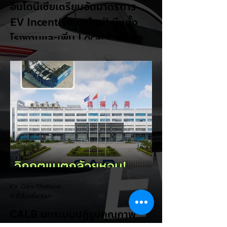
อินโดนีเซียเตรียมอัดมาตรการ
EV Incentive ชุดใหม่! บีบตั้ง
โรงงานและเพิ่ม Local Content
ชิงฐานผลิตแข่งกับไทย
แม้ยอดขายรถยนต์ไฟฟ้า (EV) ในประเทศ
อินโดนีเซียจะเติบโตขึ้นอย่างรวดเร็ว แต่รัฐบาล
อินโดนีเซียเตรียมคลอดแพ็กเกจสิทธิประโยชน์
และมาตรการจูงใจ (EV Incentive) ชุดใหม่
เพื่อเปลี่ยนผ่านจากการเป็นเพียง "ตลาดผู้ซื้อ"
ไปสู่การเป็น "ฐานการผลิตหลักในภูมิภาค
อาเซียน" ช้าไม่ได้เพื่อเร่งเปิดศึกแข่งกับ
ประเทศไทย ยกระดับสู่เฟสโรงงาน: เปลี่ยนจุด
โฟกัสจากการอุดหนุนยอดขาย นำเข้า CBU มา
เป็นการดึงดูดค่ายรถให้เข้ามาลงทุนตั้งโรงงาน
ผลิตในประเทศจริง ชูกฎเหล็ก Local
Content: กำหนดสัดส่วนการใช้ชิ้นส่วนและวัต
EV Cars Thailand
ถ
4 ชั่วโมงที่ผ่านมา
CALB ยกระบบปฏิรูปคุณภาพ