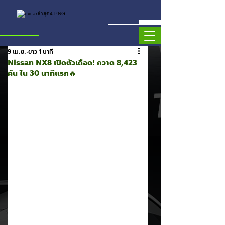
9 เม.ย.
ยาว 1 นาที
Nissan NX8 เปิดตัวเดือด! กวาด 8,423
คัน ใน 30 นาทีแรก🔥