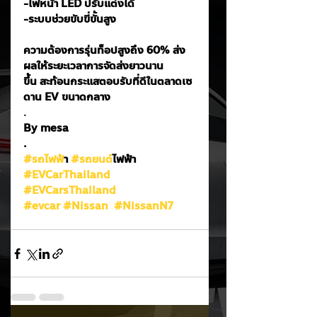
-ไฟหน้า LED ปรับแต่งได้
-ระบบช่วยขับขี่ขั้นสูง
ความต้องการรุ่นท็อปสูงถึง 60% ส่ง
ผลให้ระยะเวลาการจัดส่งยาวนาน
ขึ้น สะท้อนกระแสตอบรับที่ดีในตลาดเซ
ดาน EV ขนาดกลาง
.
By mesa
.
#รถไฟฟ
้า 
#รถยนต
์ไฟฟ้า
#EVCarThailand
#EVCarsThailand
#evcar
#Nissan
#NissanN7