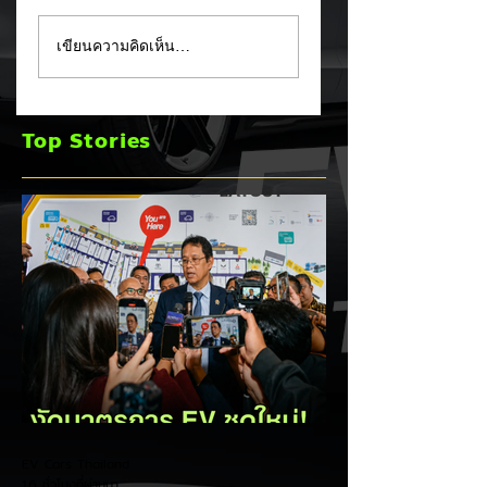
Tesla ยอมรับ!
อินโดนีเซียเตรียมอัด
เขียนความคิดเห็น…
Cybertruck เจอ
มาตรการ EV
ปัญหา PCS พร้อม
Incentive ชุดใหม่!
ขยายประกันยาว 8 ปี
บีบตั้งโรงงานและเพิ
Top Stories
240,000 กม. 🚗⚡
Local Content ชิง
ฐานผลิตแข่งกับไทย
EV Cars Thailand
16 ชั่วโมงที่ผ่านมา