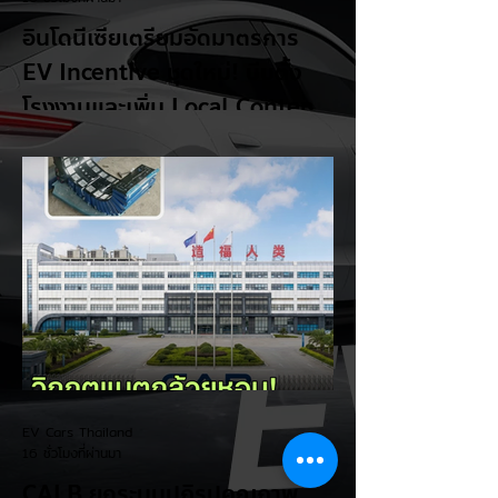
อินโดนีเซียเตรียมอัดมาตรการ
EV Incentive ชุดใหม่! บีบตั้ง
โรงงานและเพิ่ม Local Content
ชิงฐานผลิตแข่งกับไทย
แม้ยอดขายรถยนต์ไฟฟ้า (EV) ในประเทศ
อินโดนีเซียจะเติบโตขึ้นอย่างรวดเร็ว แต่รัฐบาล
อินโดนีเซียเตรียมคลอดแพ็กเกจสิทธิประโยชน์
และมาตรการจูงใจ (EV Incentive) ชุดใหม่
เพื่อเปลี่ยนผ่านจากการเป็นเพียง "ตลาดผู้ซื้อ"
ไปสู่การเป็น "ฐานการผลิตหลักในภูมิภาค
อาเซียน" ช้าไม่ได้เพื่อเร่งเปิดศึกแข่งกับ
ประเทศไทย ยกระดับสู่เฟสโรงงาน: เปลี่ยนจุด
โฟกัสจากการอุดหนุนยอดขาย นำเข้า CBU มา
เป็นการดึงดูดค่ายรถให้เข้ามาลงทุนตั้งโรงงาน
ผลิตในประเทศจริง ชูกฎเหล็ก Local
Content: กำหนดสัดส่วนการใช้ชิ้นส่วนและวัต
EV Cars Thailand
ถ
16 ชั่วโมงที่ผ่านมา
CALB ยกระบบปฏิรูปคุณภาพ