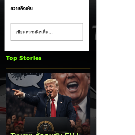
ความคิดเห็น
MG ลั่นกลองรบครึ่งปี
แชมป์ไร้พ่าย!
เขียนความคิดเห็น…
หลัง! ปรับเป้ายอดขาย
TOYOTA กวาดยอด
เพิ่มเป็น 36,000 คัน
จดทะเบียน ก.ค. 69
พร้อมเดินหน้าลงศึก
เฉียด 2 หมื่นคัน คร
Top Stories
ชิงส่วนแบ่งตลาดไฮ
แชมป์อันดับ 1 ในไท
บริด (HEV)