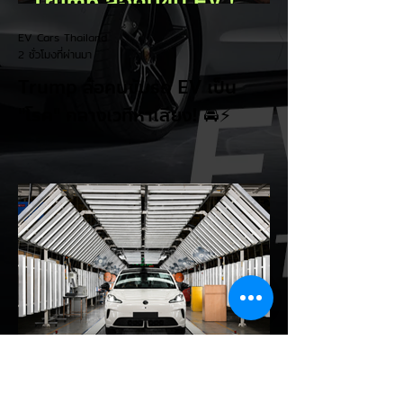
EV Cars Thailand
2 ชั่วโมงที่ผ่านมา
Trump ล้อคนขับรถ EV เป็น
"โรค" กลางเวทีหาเสียง! 🚘⚡
ระหว่างการปราศรัยที่เมืองลาสเวกัส Donald
Trump กลับมาวิจารณ์รถยนต์ไฟฟ้าอีกครั้ง
โดยกล่าวว่าตนเองเป็นผู้ "ยุติ EV Mandate"
พร้อมล้อเลียนผู้ใช้รถยนต์ไฟฟ้าว่าเหมือน "เป็น
โรค" เพราะเริ่มกังวลเรื่องแบตเตอรี่ตั้งแต่ยัง
เหลือไฟจำนวนมาก และคอยมองหาสถานีชาร์จ
อยู่ตลอดเวลา ซึ่งสื่อมองว่าเป็นการพาดพิงถึง
อาการ Range Anxiety หรือความกังวล
เรื่องระยะทางวิ่งของรถ EV Trump ยังระบุว่า
ปัจจุบันรถยนต์ไฟฟ้ามีสัดส่วนเพียง ประมาณ
7% ของยอดขายรถใหม่ในสหรัฐฯ และใช้
ตัวเลขนี้เป็นเหตุผลประกอบว่า...