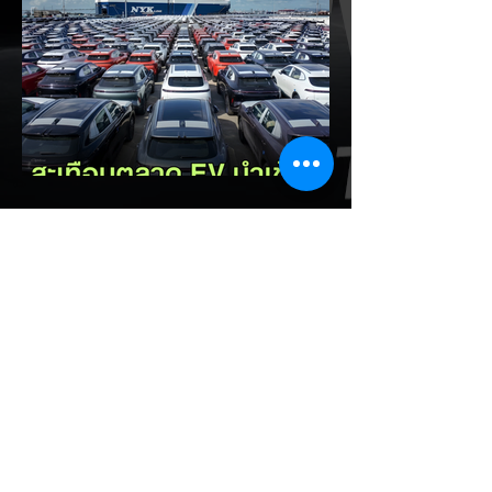
เปิดตัวในประเทศไทยก่อนช่วงงาน MOTOR
EXPO 2026 โดย B03X ถือเป็นรถ EV ไซส์
กะทัดรัดที่ชูจุดเด่นเรื่องพื้นที่ใช้สอยภายในห้อง
โดยสาร และการรองรับเทคโนโลยีชาร์จเร็ว DC
Fast Charge รายละเอียดจากรายงาน (อ้า
งอิงสเปคยุโรป): มิติตัวถังและพื้นที่: ตัวรถยาว
4,270 มม. กว้าง 1,810 มม. สูง 1,635 มม.
ระยะฐานล้อ 2,605 มม. ความจุสัมภาระท้าย
510 ลิตร (พับเบาะเพิ่มเป็น 1,605 ลิตร)...
EV Cars Thailand
12 ชั่วโมงที่ผ่านมา
รัฐบาลจ่อขึ้นภาษี EV นำเข้า! ค่าย
รถจีนผวา ผู้นำเข้ารถ EV เตือน
ราคารถใหม่พุ่ง 30%
กระทรวงการคลัง นำโดย นายเอกนิติ นิติทัณฑ์
ประภาศ เตรียมปรับโครงสร้างภาษีสรรพสามิต
รถยนต์ไฟฟ้า (EV) โดยจ่อปรับขึ้นอัตราภาษี
สำหรับรถยนต์ EV นำเข้า (CBU) จากค่ายที่
ไม่มีโรงงานผลิตในไทย ขณะเดียวกันจะมอบ