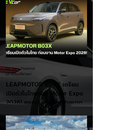
EV Cars Thailand
12 ชั่วโมงที่ผ่านมา
LEAPMOTOR B03X เตรียม
เปิดตัวในไทยก่อน Motor Expo
2026! ครอสโอเวอร์ไฟฟ้าขนาด
กะทัดรัด ลุ้นสเปคและราคาเร็วๆ นี้
LEAPMOTOR B03X รถยนต์ไฟฟ้าทรง
Compact Crossover ขับเคลื่อนล้อหน้า รุ่น
ใหม่ล่าสุดจากแบรนด์ LEAPMOTOR ที่เตรียม