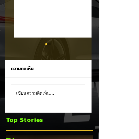
ความคิดเห็น
รัฐบาลจ่อขึ้นภาษี EV
Mitsubishi Motor
เขียนความคิดเห็น…
นำเข้า! ค่ายรถจีนผวา
เผยงบ Q1 FY2026
ผู้นำเข้ารถ EV เตือน
กำไรพุ่งโต 100% แม
ราคารถใหม่พุ่ง 30%
ยอดขายโลกลด 8%
Top Stories
เร่งส่ง Pajero ใหม่
และบุก HEV