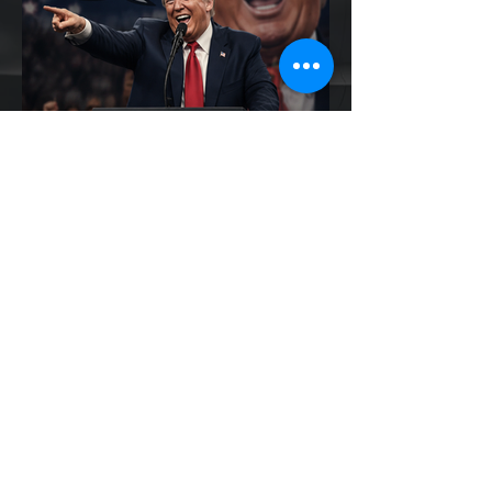
EV Cars Thailand
19 ชั่วโมงที่ผ่านมา
Trump ล้อคนขับรถ EV เป็น
"โรค" กลางเวทีหาเสียง! 🚘⚡
ระหว่างการปราศรัยที่เมืองลาสเวกัส Donald
Trump กลับมาวิจารณ์รถยนต์ไฟฟ้าอีกครั้ง
โดยกล่าวว่าตนเองเป็นผู้ "ยุติ EV Mandate"
พร้อมล้อเลียนผู้ใช้รถยนต์ไฟฟ้าว่าเหมือน "เป็น
โรค" เพราะเริ่มกังวลเรื่องแบตเตอรี่ตั้งแต่ยัง
เหลือไฟจำนวนมาก และคอยมองหาสถานีชาร์จ