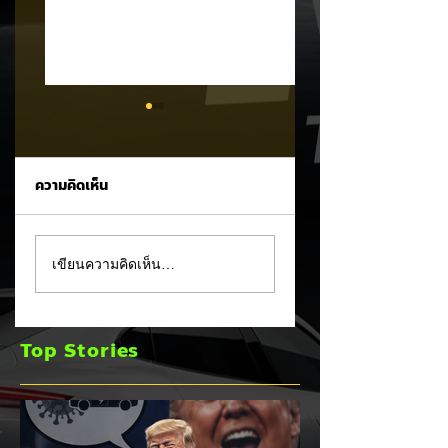
ความคิดเห็น
MG ลั่นกลองรบครึ่งปี
แชมป์ไร้พ่าย!
เขียนความคิดเห็น…
หลัง! ปรับเป้ายอดขาย
TOYOTA กวาดยอด
เพิ่มเป็น 36,000 คัน
จดทะเบียน ก.ค. 69
พร้อมเดินหน้าลงศึก
เฉียด 2 หมื่นคัน คร
Top Stories
ชิงส่วนแบ่งตลาดไฮ
แชมป์อันดับ 1 ในไท
บริด (HEV)