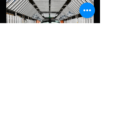
โรค" เพราะเริ่มกังวลเรื่องแบตเตอรี่ตั้งแต่ยัง
เหลือไฟจำนวนมาก และคอยมองหาสถานีชาร์จ
อยู่ตลอดเวลา ซึ่งสื่อมองว่าเป็นการพาดพิงถึง
อาการ Range Anxiety หรือความกังวล
เรื่องระยะทางวิ่งของรถ EV Trump ยังระบุว่า
ปัจจุบันรถยนต์ไฟฟ้ามีสัดส่วนเพียง ประมาณ
7% ของยอดขายรถใหม่ในสหรัฐฯ และใช้
ตัวเลขนี้เป็นเหตุผลประกอบว่า...
EV Cars Thailand
2 วันที่ผ่านมา
MG ลั่นกลองรบครึ่งปีหลัง! ปรับ
เป้ายอดขายเพิ่มเป็น 36,000 คัน
พร้อมเดินหน้าลงศึกชิงส่วนแบ่ง
ตลาดไฮบริด (HEV)
รายงานทิศทางธุรกิจครึ่งปีหลัง 2569 จาก
เอ็มจี เซลส์ (ประเทศไทย) โดย นายฉัตวิทัย ตัน
ตราภรณ์ รองกรรมการผู้จัดการ เผยยอดจด
ทะเบียน 6 เดือนแรก (ม.ค. - มิ.ย.) โตพุ่ง