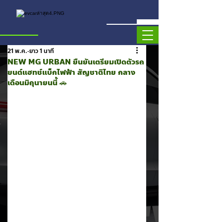
21 พ.ค.
ยาว 1 นาที
NEW MG URBAN ยืนยันเตรียมเปิดตัวรถ
ยนต์แฮทช์แบ็กไฟฟ้า สัญชาติไทย กลาง
เดือนมิถุนายนนี้ 🚗