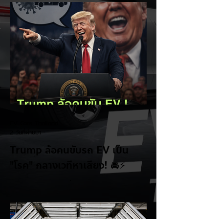
EV Cars Thailand
2 วันที่ผ่านมา
Trump ล้อคนขับรถ EV เป็น
"โรค" กลางเวทีหาเสียง! 🚘⚡
ระหว่างการปราศรัยที่เมืองลาสเวกัส Donald
Trump กลับมาวิจารณ์รถยนต์ไฟฟ้าอีกครั้ง
โดยกล่าวว่าตนเองเป็นผู้ "ยุติ EV Mandate"
พร้อมล้อเลียนผู้ใช้รถยนต์ไฟฟ้าว่าเหมือน "เป็น