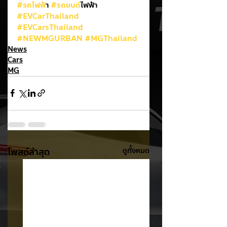
#รถไฟฟ
้า 
#รถยนต
์ไฟฟ้า
#EVCarThailand
#EVCarsThailand
#NEWMGURBAN
#MGThailand
News
Cars
MG
โพสต์ล่าสุด
ดูทั้งหมด