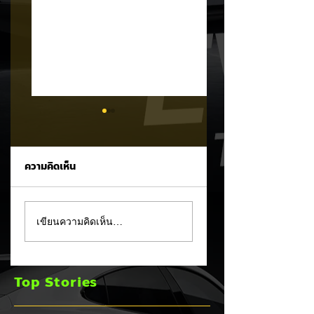
ความคิดเห็น
Trump ล้อคนขับรถ
MG ลั่นกลองรบครึ่ง
เขียนความคิดเห็น…
EV เป็น "โรค" กลาง
หลัง! ปรับเป้ายอดข
เวทีหาเสียง! 🚘⚡
เพิ่มเป็น 36,000 คั
พร้อมเดินหน้าลงศึก
Top Stories
ชิงส่วนแบ่งตลาดไฮ
บริด (HEV)