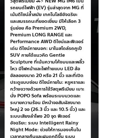
วีสุดพรีเมียม 🚗⚡️ NEW MG IM6 เป็น
รถยนต์ไฟฟ้า (EV) รุ่นล่าสุดจาก MG ที่
เน้นดีไซน์ล้ำสมัย เทคโนโลยีอัจฉริยะ 
และสมรรถนะที่ยอดเยี่ยม มีให้เลือก 3 
รุ่นย่อย คือ Premium 2WD, 
Premium LONG RANGE และ 
Performance AWD ดีไซน์และฟีเจอร์
เด่น ดีไซน์ภายนอก: มาในสไตล์รถคูเป้ 
SUV ภายใต้แนวคิด Gentle 
Sculpture ที่เน้นความโค้งมนและพลิ้ว
ไหว มีไฟหน้าและไฟท้ายแบบ LED ล้อ
อัลลอยขนาด 20 หรือ 21 นิ้ว และที่เปิด
ประตูแบบซ่อน ดีไซน์ภายใน: หรูหราและ
กว้างขวางด้วยการใช้วัสดุพรีเมียม เบาะ
นั่ง POPO Sofa พร้อมระบบนวดและ
ระบายความร้อน มีหน้าจอสัมผัสขนาด
ใหญ่ 2 จอ (26.3 นิ้ว และ 10.5 นิ้ว) และ
ระบบเสียงลำโพง 20 จุด ฟีเจอร์
อัจฉริยะ: ระบบ Intelligent Rainy 
Night Mode: ช่วยให้การมองเห็นใน
เวลากลางคืนและฝนตกดีขึ้น ระบบ 