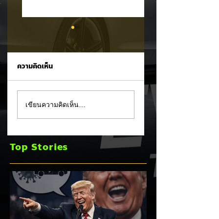
ความคิดเห็น
Trump ล้อคนขับรถ
MG ลั่นกลองรบครึ่ง
เขียนความคิดเห็น…
EV เป็น "โรค" กลาง
หลัง! ปรับเป้ายอดข
เวทีหาเสียง! 🚘⚡
เพิ่มเป็น 36,000 คั
พร้อมเดินหน้าลงศึก
Top Stories
ชิงส่วนแบ่งตลาดไฮ
บริด (HEV)