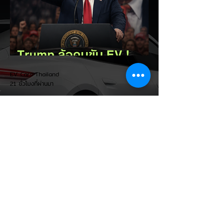
EV Cars Thailand
21 ชั่วโมงที่ผ่านมา
Trump ล้อคนขับรถ EV เป็น
"โรค" กลางเวทีหาเสียง! 🚘⚡
ระหว่างการปราศรัยที่เมืองลาสเวกัส Donald
Trump กลับมาวิจารณ์รถยนต์ไฟฟ้าอีกครั้ง
โดยกล่าวว่าตนเองเป็นผู้ "ยุติ EV Mandate"
พร้อมล้อเลียนผู้ใช้รถยนต์ไฟฟ้าว่าเหมือน "เป็น
โรค" เพราะเริ่มกังวลเรื่องแบตเตอรี่ตั้งแต่ยัง
เหลือไฟจำนวนมาก และคอยมองหาสถานีชาร์จ
อยู่ตลอดเวลา ซึ่งสื่อมองว่าเป็นการพาดพิงถึง
อาการ Range Anxiety หรือความกังวล