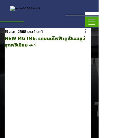
19 ส.ค. 2568
ยาว 1 นาที
NEW MG IM6: รถยนต์ไฟฟ้าคูเป้เอสยูวี
สุดพรีเมียม 🚗⚡️