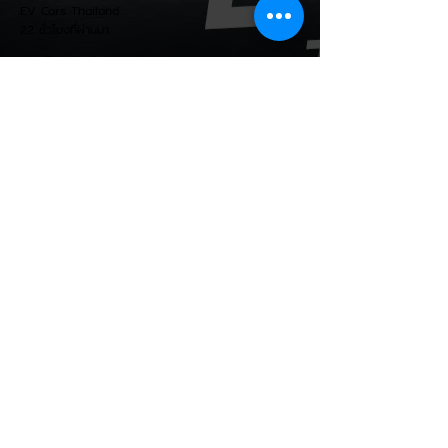
EV Cars Thailand
ตะวันออกกลางและตลาดอาเซียนชะลอตัว)...
22 ชั่วโมงที่ผ่านมา
อินโดนีเซียเตรียมอัดมาตรการ
EV Incentive ชุดใหม่! บีบตั้ง
โรงงานและเพิ่ม Local Content
ชิงฐานผลิตแข่งกับไทย
แม้ยอดขายรถยนต์ไฟฟ้า (EV) ในประเทศ
อินโดนีเซียจะเติบโตขึ้นอย่างรวดเร็ว แต่รัฐบาล
อินโดนีเซียเตรียมคลอดแพ็กเกจสิทธิประโยชน์
และมาตรการจูงใจ (EV Incentive) ชุดใหม่
เพื่อเปลี่ยนผ่านจากการเป็นเพียง "ตลาดผู้ซื้อ"
ไปสู่การเป็น "ฐานการผลิตหลักในภูมิภาค
อาเซียน" ช้าไม่ได้เพื่อเร่งเปิดศึกแข่งกับ
ประเทศไทย ยกระดับสู่เฟสโรงงาน: เปลี่ยนจุด
โฟกัสจากการอุดหนุนยอดขาย นำเข้า CBU มา
เป็นการดึงดูดค่ายรถให้เข้ามาลงทุนตั้งโรงงาน
ผลิตในประเทศจริง ชูกฎเหล็ก Local
Content: กำหนดสัดส่วนการใช้ชิ้นส่วนและวัต
EV Cars Thailand
ถ
23 ชั่วโมงที่ผ่านมา