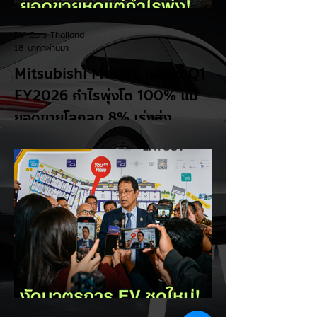
EV Cars Thailand
18 นาทีที่ผ่านมา
Mitsubishi Motors เผยงบ Q1
FY2026 กำไรพุ่งโต 100% แม้
ยอดขายโลกลด 8% เร่งส่ง
Pajero ใหม่และบุก HEV
เผยผลประกอบการไตรมาสแรก ปีงบประมาณ
2026 (Q1 FY2026) ของ Mitsubishi
Motors โดยทำรายได้สุทธิ 619.9 พันล้านเยน
พร้อมทำกำไรสุทธิแตะ 1.4 พันล้านเยน (ราว
293 ล้านบาท) เพิ่มขึ้น 100% จากช่วง
เดียวกันของปีก่อน แม้ยอดขายรถยนต์ทั่วโลก
จะลดลง 8% เหลือ 179,000 คัน ซึ่งผลงาน
ที่เติบโตได้ดีเป็นผลมาจากการฟื้นตัวในตลาด
อเมริกาเหนือ และการควบคุมต้นทุนที่มี
ประสิทธิภาพ กำไรพุ่งสวนทางยอดขาย: แม้
ยอดขายทั่วโลกจะลดลงจาก 195,000 คัน
เหลือ 179,000 คัน (ผลกระทบจาก