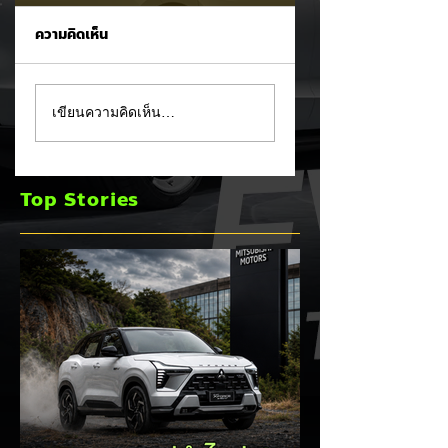
ความคิดเห็น
BMW i3 เริ่มผลิตจริง
Tesla ยอมรับ!
เขียนความคิดเห็น…
แล้ว คู่แข่ง Model 3
Cybertruck เจอ
! ⚡🚘
ปัญหา PCS พร้อม
ขยายประกันยาว 8 ป
Top Stories
240,000 กม. 🚗⚡