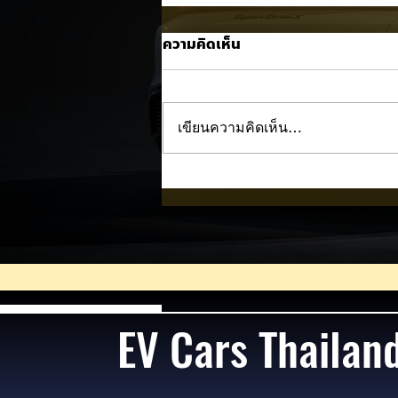
ความคิดเห็น
เขียนความคิดเห็น…
Nissan NX7 EV เผยภาพทีเซอ
แรก! 🚘⚡
EV Cars Thailan