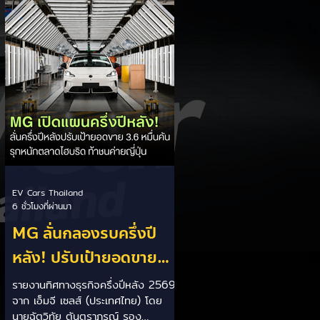
เป็นการพาดพิงถึงอาการ Range
Anxiety หรือความกังวลเรื่องระยะทาง
วิ่งของรถ EV Trump ยังระบุว่า
ปัจจุบันรถยนต์ไฟฟ้ามีสัดส่วนเพียง
ประมาณ 7% ของยอดขายรถใหม่ใน
สหรัฐฯ และใช้ตัวเลขนี้เป็นเหตุผล
ประกอบว่า...
EV Cars Thailand
6 ชั่วโมงที่ผ่านมา
MG ลั่นกลองรบครึ่งปี
หลัง! ปรับเป้ายอดขาย
เพิ่มเป็น 36,000 คัน
รายงานทิศทางธุรกิจครึ่งปีหลัง 2569
จาก เอ็มจี เซลส์ (ประเทศไทย) โดย
พร้อมเดินหน้าลงศึกชิง
นายฉัตวิทัย ตันตราภรณ์ รอง