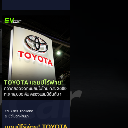
ส่วนแบ่งตลาดไฮบริด
กรรมการผู้จัดการ เผยยอดจดทะเบียน
6 เดือนแรก (ม.ค. - มิ.ย.) โตพุ่ง 67%
(HEV)
แตะ 16,920 คัน พร้อมส่งสัญญาณ
ปรับเป้าหมายยอดขายรวมปีนี้เพิ่มขึ้นเป็น
36,000 คัน จากเดิมตั้งไว้ 30,000
คัน โดยพร้อมเร่งส่งมอบรถค้างสต็อก
(Back Order) ทั้งหมดในระยะเวลาอัน
สั้น - ปรับเป้าเติบโต & เคลียร์ Back
Order: ยอดขายครึ่งปีแรกที่เติบโตสูง
ถึง 67% ประกอบกับการแก้ไขปัญหา
การนำเข้าชิ้นส่วนจากสถานการณ์
ตึงเครียดในตะว
EV Cars Thailand
6 ชั่วโมงที่ผ่านมา
แชมป์ไร้พ่าย! TOYOTA