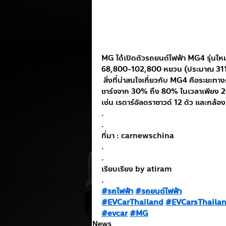
MG ได้เปิดตัวรถยนต์ไฟฟ้า MG4 รุ่นใ
68,800-102,800 หยวน (ประมาณ 31
 สิ่งที่น่าสนใจเกี่ยวกับ MG4 คือระยะ
ชาร์จจาก 30% ถึง 80% ในเวลาเพียง 20
เช่น เรดาร์อัลตราซาวด์ 12 ตัว และกล้อง
.
.
ที่มา : carnewschina
.
.
เรียบเรียง by atiram
.
#รถไฟฟ้า
#รถยนต์ไฟฟ้า
#EVCarThailand
#EVCarsThaila
#evcar
#MG
News