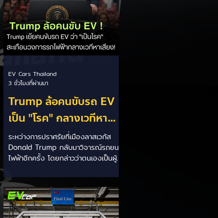
EV Cars Thailand
3 ชั่วโมงที่ผ่านมา
Trump ล้อคนขับรถ EV
เป็น "โรค" กลางเวทีหา
เสียง! 🚘⚡
ระหว่างการปราศรัยที่เมืองลาสเวกัส
Donald Trump กลับมาวิจารณ์รถยนต์
ไฟฟ้าอีกครั้ง โดยกล่าวว่าตนเองเป็นผู้
"ยุติ EV Mandate" พร้อมล้อเลียนผู้
ใช้รถยนต์ไฟฟ้าว่าเหมือน "เป็นโรค"
เพราะเริ่มกังวลเรื่องแบตเตอรี่ตั้งแต่ยัง
เหลือไฟจำนวนมาก และคอยมองหาสถา
นีชาร์จอยู่ตลอดเวลา ซึ่งสื่อมองว่า