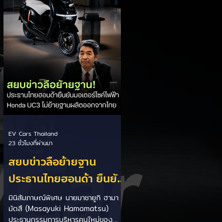
แม้จะไม่ได้เอ่ยชื่อ Tesla ตรง ๆ แต่เป็น
ที่เข้าใจกันว่ากำลังพูดถึงแนวทางที่
Tesla ใช้อยู่ในปัจจุบัน Dolgov อธิบาย
ว่า กล้องเป็นเซ็นเซอร์ที่พึ่งพาสภาพแสง
และการมองเห็น หากเจอฝนหนัก หมอก
แสงย้อน หรือสิ่งบดบัง...
EV Cars Thailand
23 ชั่วโมงที่ผ่านมา
สยบข่าวลือย้ายฐาน
ประธานไทยฮอนด้า ยืนยัน
มอเตอร์ไซค์ไฟฟ้า Honda
มินิสัมภาษณ์พิเศษ นายมาซายูกิ ฮามา
มัตสึ (Masayuki Hamamatsu)
UC3 ไม่ย้ายฐานผลิตออก
ประธานกรรมการบริหารคนใหม่ของ