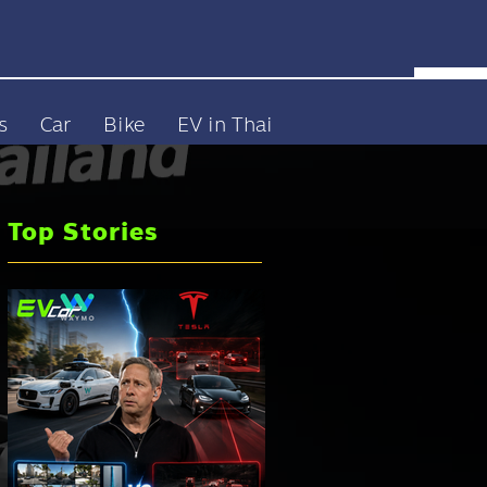
s
Car
Bike
EV in Thai
Top Stories