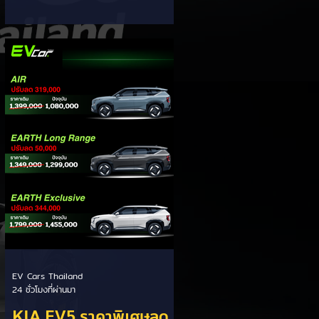
จากไทย
บริษัท ไทยฮอนด้า จำกัด เปิดเผยถึง
ทิศทางและกลยุทธ์การทำตลาดรถ
จักรยานยนต์ไฟฟ้า (EV) ในประเทศไทย
พร้อมสยบกระแสข่าวลือเรื่องการย้าย
ฐานการผลิต ยืนยันเดินหน้าใช้
ประเทศไทยเป็นฐานการผลิตหลักอย่าง
ต่อเนื่อง ประเด็นสำคัญจากการ
สัมภาษณ์: - ยืนยันฐานการผลิตในไทย:
สยบข่าวลือเรื่องการย้ายฐานผลิตรถ
จักรยานยนต์ไฟฟ้า 100% รุ่น Honda
UC3 ไปเวียดนาม โดยยืนยันผลิตในไทย
ตามยุทธศาสตร์ "ที่ไหนมีตลาด ที่นั่นมี
การ
EV Cars Thailand
24 ชั่วโมงที่ผ่านมา
KIA EV5 ราคาพิเศษลด