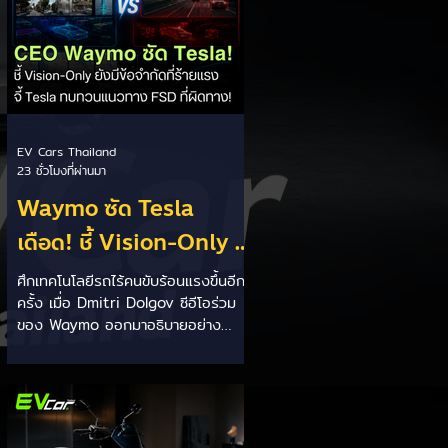
EV Cars Thailand
23 ชั่วโมงที่ผ่านมา
Waymo ซัด Tesla
เดือด! ชี้ Vision-Only มี
ข้อจำกัดร้ายแรงยิ่ง
ศึกเทคโนโลยีรถไร้คนขับร้อนแรงขึ้นอีก
ครั้ง เมื่อ Dmitri Dolgov ซีอีโอร่วม
พัฒนา ยิ่งชนกำแพง
ของ Waymo ออกมาอธิบายอย่าง
ความปลอดภัย! ⚡🚗👀
ชัดเจนว่า แนวทาง Vision-Only หรือ
การใช้ กล้องเพียงอย่างเดียว สำหรับ
ระบบขับขี่อัตโนมัติ มีข้อจำกัดด้านความ
ปลอดภัย และไม่สามารถพัฒนาไปสู่การ
ขับขี่อัตโนมัติระดับสูงได้ตามเป้าหมาย