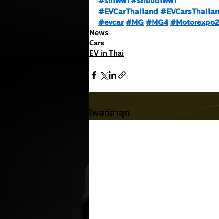
#รถไฟฟ้า
#รถยนต์ไฟฟ้า
#EVCarThailand
#EVCarsThaila
#evcar
#MG
#MG4
#Motorexpo
News
Cars
EV in Thai
โพสต์ล่าสุด