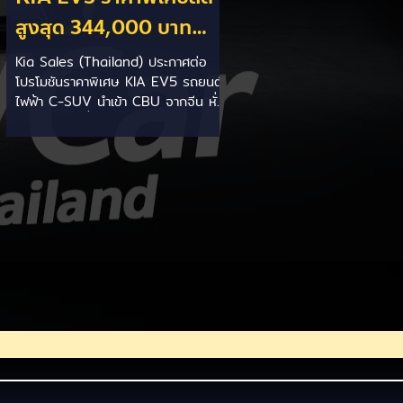
สูงสุด 344,000 บาท
(รุ่นนำเข้า CBU จีน)
Kia Sales (Thailand) ประกาศต่อ
โปรโมชันราคาพิเศษ KIA EV5 รถยนต์
ตั้งแต่วันนี้ถึง 31 สิงหาคม
ไฟฟ้า C-SUV นำเข้า CBU จากจีน หั่น
2026
ราคาลงชนิดที่ค่ายจีนยังต้องเหลียวมอง
สร้างความจุกอกให้ลูกค้าที่ออกรถไป
ก่อนหน้านี้อย่างจัง ดัมพ์ราคาลงดุเดือด
4 รุ่นย่อย: - Air FWD: จาก
1,399,000 เหลือ 1,080,000 บาท
(ลดลง 319,000 บาท) - Earth
Long Range FWD: จาก
1,349,000 เหลือ 1,299,000 บาท
(ลดลง 50,000 บาท) - Earth
Exclusive AWD: จาก 1,799,000
เหลือ 1,455,000 บาท (ลดลง
344,000 บาท) มาพร้อมการรับประกัน
คุณภาพตัวรถ โดย KIA TH